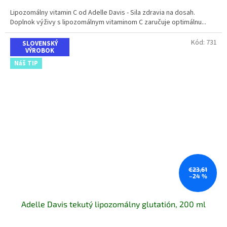
5,0
Lipozomálny vitamin C od Adelle Davis - Sila zdravia na dosah.
z
Doplnok výživy s lipozomálnym vitaminom C zaručuje optimálnu...
5
hviezdičiek.
Kód:
731
SLOVENSKÝ
VÝROBOK
Náš TIP
€23,61
–24 %
Adelle Davis tekutý lipozomálny glutatión, 200 ml