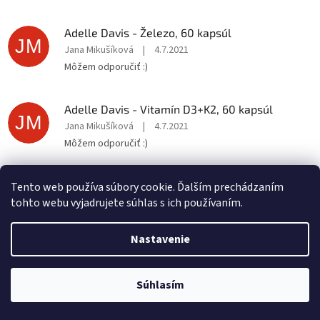
Adelle Davis - Železo, 60 kapsúl
JM
Jana Mikušíková
|
4.7.2021
Môžem odporučiť :)
Adelle Davis - Vitamín D3+K2, 60 kapsúl
JM
Jana Mikušíková
|
4.7.2021
Môžem odporučiť :)
Posledné hodnotenie
Tento web používa súbory cookie. Ďalším prechádzaním
tohto webu vyjadrujete súhlas s ich používaním.
Adelle Davis - Glutatión kapsuly, 30 denných dávok
Nastavenie
Hodnotenie
Martin Petras
|
16.2.2025
produktu
Je genialny
je
5
Súhlasím
z
Adelle Davis - Lipozomálny vitamín C, 200 ml + Práškový vitamín C, 500 g
5
Hodnotenie