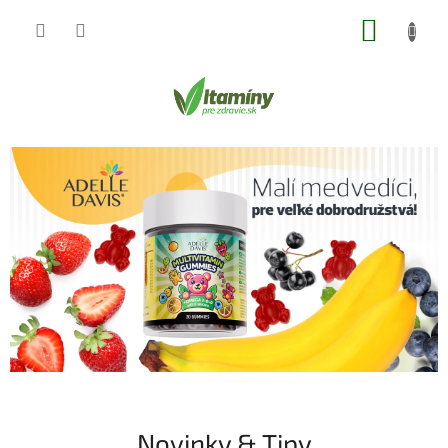
Prejsť
NÁKUP
na
obsah
KOŠÍK
V
B
o
i
č
t
n
a
ý
p
m
a
í
n
n
e
y
l
,
m
i
Novinky & Tipy