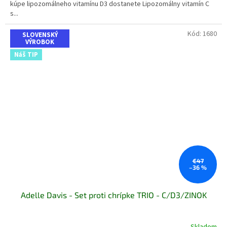
kúpe lipozomálneho vitamínu D3 dostanete Lipozomálny vitamín C
s...
Kód:
1680
SLOVENSKÝ
VÝROBOK
Náš TIP
€47
–36 %
Adelle Davis - Set proti chrípke TRIO - C/D3/ZINOK
Skladom