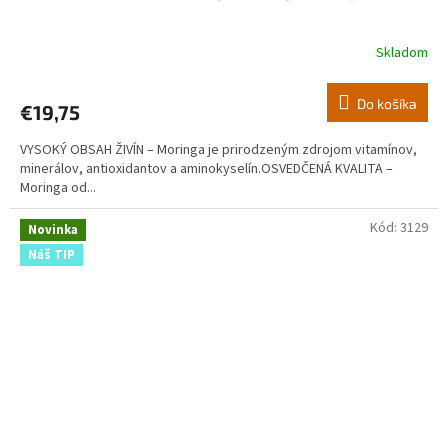
Skladom
Do košíka
€19,75
VYSOKÝ OBSAH ŽIVÍN – Moringa je prirodzeným zdrojom vitamínov,
minerálov, antioxidantov a aminokyselín.OSVEDČENÁ KVALITA –
Moringa od...
Kód:
3129
Novinka
Náš TIP