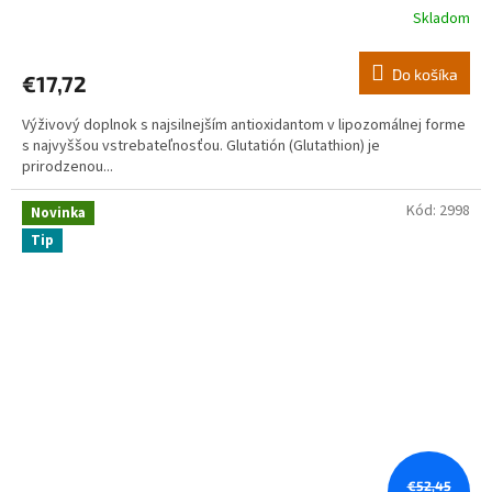
Skladom
Priemerné
hodnotenie
produktu
Do košíka
€17,72
je
5,0
Výživový doplnok s najsilnejším antioxidantom v lipozomálnej forme
z
s najvyššou vstrebateľnosťou. Glutatión (Glutathion) je
5
prirodzenou...
hviezdičiek.
Kód:
2998
Novinka
Tip
€52,45