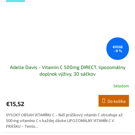
€17,12
–9 %
Adelle Davis - Vitamin C 500mg DIRECT, lipozomálny
doplnok výživy, 30 sáčkov
Skladom
Do košíka
€15,52
VYSOKÝ OBSAH VITAMÍNU C – Náš práškový vitamín C obsahuje až
500 mg vitamínu C v každej dávke.LIPOZOMÁLNY VITAMÍN C V
PRÁŠKU – Tento...