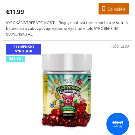
ž
Do košíka
€11,99
i
v
VYSOKÁ VSTREBATEĽNOSŤ – Bisglycinátová forma horčíka je šetrná
k tráveniu a zabezpečuje výborné využitie v tele.VYROBENÉ NA
y
SLOVENSKU –...
p
r
Kód:
2193
SLOVENSKÝ
VÝROBOK
e
Náš TIP
V
a
š
e
z
d
r
a
€12,81
–4 %
v