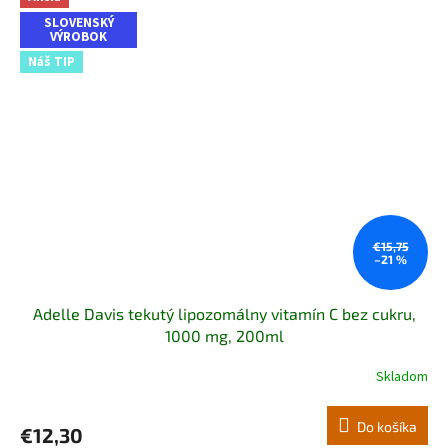
SLOVENSKÝ
VÝROBOK
Náš TIP
€15,75
–21 %
Adelle Davis tekutý lipozomálny vitamín C bez cukru,
1000 mg, 200ml
Skladom
Priemerné
hodnotenie
produktu
Do košíka
€12,30
je