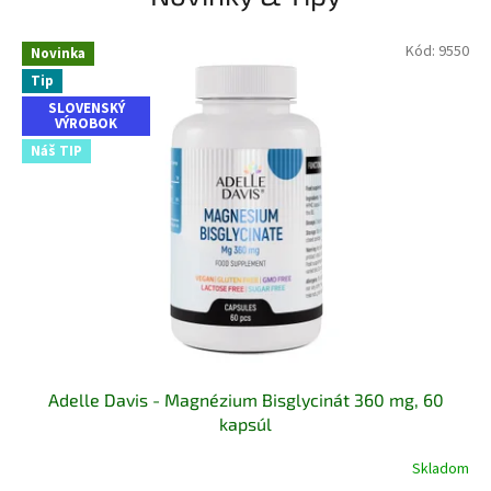
n
e
Kód:
9550
Novinka
r
Tip
á
SLOVENSKÝ
VÝROBOK
l
Náš TIP
y
a
d
o
p
l
n
k
Adelle Davis - Magnézium Bisglycinát 360 mg, 60
y
kapsúl
v
Skladom
ý