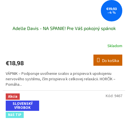
€19,93
–4 %
Adelle Davis - NA SPANIE! Pre Váš pokojný spánok
Skladom
Do košíka
€18,98
VÁPNIK – Podporuje uvoľnenie svalov a prispieva k upokojeniu
nervového systému, čím prispieva k celkovej relaxácii. HORČÍK –
Pomáha...
Kód:
9467
Akcia
SLOVENSKÝ
VÝROBOK
Náš TIP