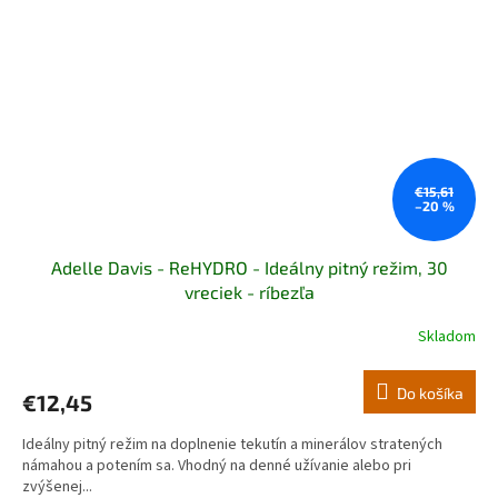
€15,61
–20 %
Adelle Davis - ReHYDRO - Ideálny pitný režim, 30
vreciek - ríbezľa
Skladom
Do košíka
€12,45
Ideálny pitný režim na doplnenie tekutín a minerálov stratených
námahou a potením sa. Vhodný na denné užívanie alebo pri
zvýšenej...