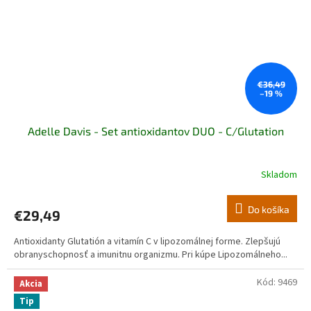
€36,49
–19 %
Adelle Davis - Set antioxidantov DUO - C/Glutation
Skladom
Do košíka
€29,49
Antioxidanty Glutatión a vitamín C v lipozomálnej forme. Zlepšujú
obranyschopnosť a imunitnu organizmu. Pri kúpe Lipozomálneho...
Kód:
9469
Akcia
Tip