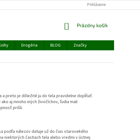
PODMIENKY OCHRANY OSOBNÝCH ÚDAJOV
Prihlásenie
NAPÍŠTE NÁM
REKLAM
NÁKUPNÝ
Prázdny košík
KOŠÍK
Knihy
Drogéria
BLOG
Značky
a preto je dôležité ju do tela pravidelne dopĺňať.
 ako aj mnoho iných živočíchov, ľudia mali
pnosť prišli.
a podľa nálezov datuje už do čias starovekého
a niektorých častiach tela alebo vredmi v ústnej