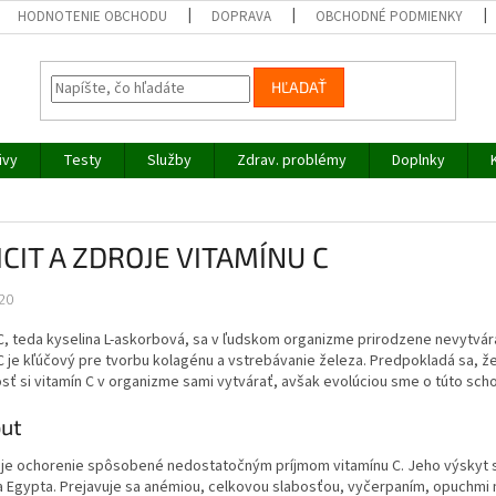
HODNOTENIE OBCHODU
DOPRAVA
OBCHODNÉ PODMIENKY
HĽADAŤ
ivy
Testy
Služby
Zdrav. problémy
Doplnky
ICIT A ZDROJE VITAMÍNU C
20
C, teda kyselina L-askorbová, sa v ľudskom organizme prirodzene nevytvára 
C je kľúčový pre tvorbu kolagénu a vstrebávanie železa. Predpokladá sa, že
ť si vitamín C v organizme sami vytvárať, avšak evolúciou sme o túto scho
ut
 je ochorenie spôsobené nedostatočným príjmom vitamínu C. Jeho výskyt s
 Egypta. Prejavuje sa anémiou, celkovou slabosťou, vyčerpaním, opuchmi n