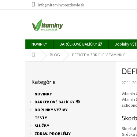
Prejsť
info@vitaminyprezdravie.sk
na
obsah
NOVINKY
DARČEKOVÉ BALÍČKY 🎁
Doplnky výž
Domov
BLOG
DEFICIT A ZDROJE VITAMÍNU C
B
DEF
o
Preskočiť
č
Kategórie
kategórie
27.11.20
n
ý
Vitamín 
NOVINKY
p
Vitamín 
DARČEKOVÉ BALÍČKY 🎁
a
schopnos
DOPLNKY VÝŽIVY
n
Skorb
e
TESTY
l
SLUŽBY
Skorbut
ZDRAV. PROBLÉMY
Grécka a