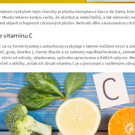
námym výskytom tejto choroby je plavba moreplavca Vasco de Gama, ktorý k
 Mnoho lekárov kedysi verilo, že skorbut je neliečiteľný, a tak námorníci n
nd objavil schopnosti citrusových plodov. Netrvalo dlho a konzumácia citr
e vitamínu C
C sa vo forme kyseliny L-askorbovej vyskytuje v takmer každom ovocí a zele
č, grep, limetka..), čierne ríbezle a zo zeleniny napríklad brokolica, zemi
 závisí od odrody, skladovania, spôsobu spracovania a ďalších vplyvov. M
ečeň a obličky, avšak ich obsah vitamínu C je v porovnaní s rastlinnými zdro