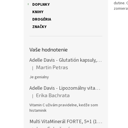
dutine. 
DOPLNKY
zomieral
KNIHY
DROGÉRIA
ZNAČKY
Vaše hodnotenie
Adelle Davis - Glutatión kapsuly, 30 denných dávok
Martin Petras
|
Hodnotenie produktu je 5 z 5 hviezdičiek.
Je genialny
Adelle Davis - Lipozomálny vitamín C, 200 ml + Práškový vitamín C, 500 g
Erika Bachrata
|
Hodnotenie produktu je 5 z 5 hviezdičiek.
Vitamin C uživám pravidelne, kedže som
histaminik
Multi VitaMinerál FORTE, 5+1 (180 gélových kapsúl) - - komplexný multivitamín