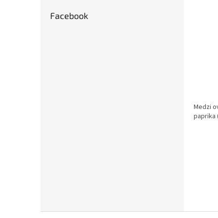
Facebook
Medzi ov
paprika 
Z