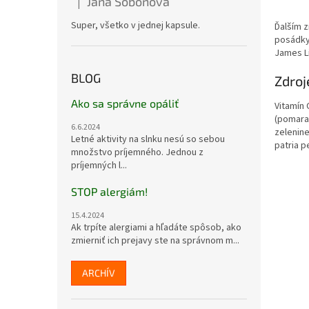
Jana Soboňová
|
Hodnotenie produktu je 5 z 5 hviezdičiek.
Super, všetko v jednej kapsule.
Ďalším z
posádky.
James Li
BLOG
Zdroj
Ako sa správne opáliť
Vitamín 
(pomaran
6.6.2024
zelenine
Letné aktivity na slnku nesú so sebou
patria p
množstvo príjemného. Jednou z
príjemných l...
STOP alergiám!
15.4.2024
Ak trpíte alergiami a hľadáte spôsob, ako
zmierniť ich prejavy ste na správnom m...
ARCHÍV