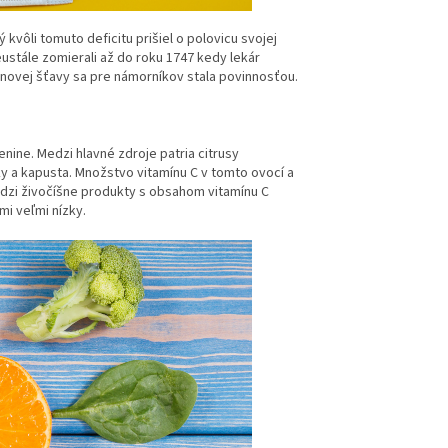
vôli tomuto deficitu prišiel o polovicu svojej
eustále zomierali až do roku 1747 kedy lekár
ónovej šťavy sa pre námorníkov stala povinnosťou.
nine. Medzi hlavné zdroje patria citrusy
aky a kapusta. Množstvo vitamínu C v tomto ovocí a
edzi živočíšne produkty s obsahom vitamínu C
jmi veľmi nízky.