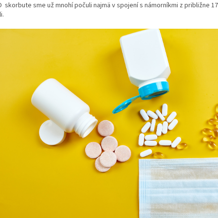
O skorbute sme už mnohí počuli najmä v spojení s námorníkmi z
približne 1
i.