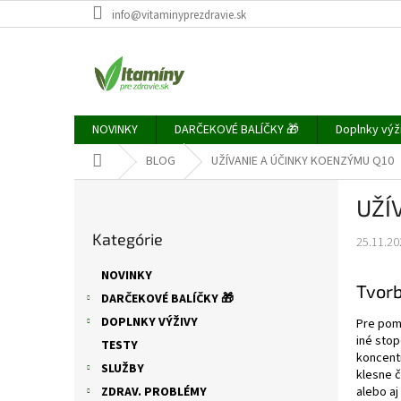
Prejsť
info@vitaminyprezdravie.sk
na
obsah
NOVINKY
DARČEKOVÉ BALÍČKY 🎁
Doplnky výž
Domov
BLOG
UŽÍVANIE A ÚČINKY KOENZÝMU Q10
B
UŽÍ
o
Preskočiť
č
Kategórie
kategórie
25.11.20
n
ý
NOVINKY
p
Tvorb
DARČEKOVÉ BALÍČKY 🎁
a
DOPLNKY VÝŽIVY
Pre pome
n
iné stop
e
TESTY
koncentr
l
SLUŽBY
klesne č
ZDRAV. PROBLÉMY
alebo a