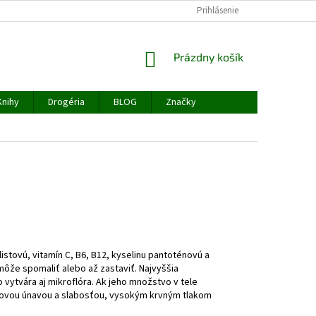
PODMIENKY OCHRANY OSOBNÝCH ÚDAJOV
Prihlásenie
NAPÍŠTE NÁM
REKLAM
NÁKUPNÝ
Prázdny košík
KOŠÍK
Knihy
Drogéria
BLOG
Značky
stovú, vitamín C, B6, B12, kyselinu pantoténovú a
ôže spomaliť alebo až zastaviť. Najvyššia
o vytvára aj mikroflóra. Ak jeho množstvo v tele
elkovou únavou a slabosťou, vysokým krvným tlakom