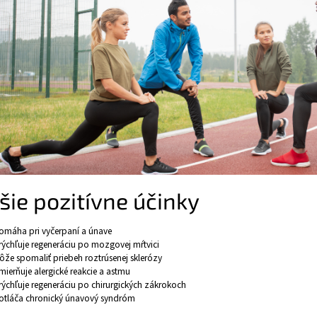
šie pozitívne účinky
omáha pri vyčerpaní a únave
rýchľuje regeneráciu po mozgovej mŕtvici
ôže spomaliť priebeh roztrúsenej sklerózy
mierňuje alergické reakcie a astmu
rýchľuje regeneráciu po chirurgických zákrokoch
otláča chronický únavový syndróm