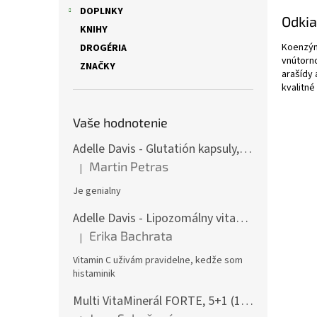
DOPLNKY
Odkia
KNIHY
Koenzým 
DROGÉRIA
vnútorno
ZNAČKY
arašídy 
kvalitn
Vaše hodnotenie
Adelle Davis - Glutatión kapsuly, 30 denných dávok
Martin Petras
|
Hodnotenie produktu je 5 z 5 hviezdičiek.
Je genialny
Adelle Davis - Lipozomálny vitamín C, 200 ml + Práškový vitamín C, 500 g
Erika Bachrata
|
Hodnotenie produktu je 5 z 5 hviezdičiek.
Vitamin C uživám pravidelne, kedže som
histaminik
Multi VitaMinerál FORTE, 5+1 (180 gélových kapsúl) - - komplexný multivitamín