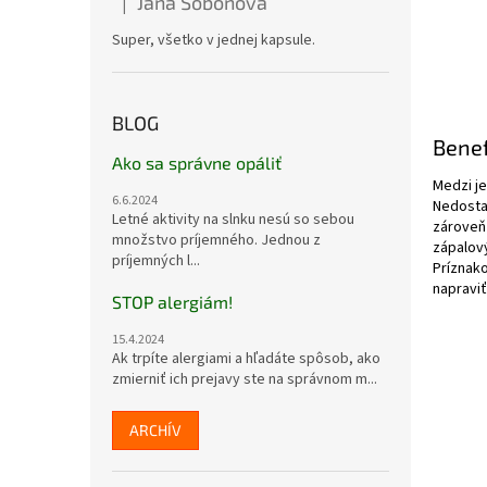
Jana Soboňová
|
Hodnotenie produktu je 5 z 5 hviezdičiek.
Super, všetko v jednej kapsule.
BLOG
Benef
Ako sa správne opáliť
Medzi je
6.6.2024
Nedostat
Letné aktivity na slnku nesú so sebou
zároveň 
množstvo príjemného. Jednou z
zápalový
príjemných l...
Príznako
napraviť
STOP alergiám!
15.4.2024
Ak trpíte alergiami a hľadáte spôsob, ako
zmierniť ich prejavy ste na správnom m...
ARCHÍV