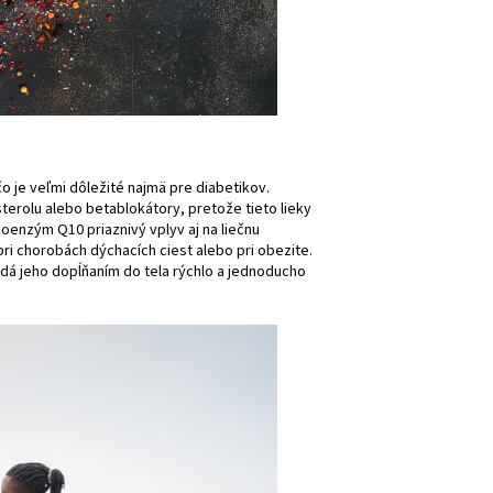
o je veľmi dôležité najmä pre diabetikov.
terolu alebo betablokátory, pretože tieto lieky
oenzým Q10 priaznivý vplyv aj na liečnu
ri chorobách dýchacích ciest alebo pri obezite.
 dá jeho dopĺňaním do tela rýchlo a jednoducho