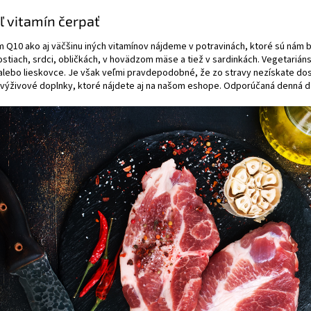
ľ vitamín čerpať
Q10 ako aj väčšinu iných vitamínov nájdeme v potravinách, ktoré sú nám 
stiach, srdci, obličkách, v hovädzom mäse a tiež v sardinkách. Vegetariáns
alebo lieskovce. Je však veľmi pravdepodobné, že zo stravy nezískate dos
é výživové doplnky, ktoré nájdete aj na našom eshope. Odporúčaná denná d