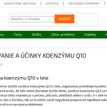
HODNOTENIE OBCHODU
DOPRAVA
OBCHODNÉ PODMIENKY
HĽADAŤ
ivy
Testy
Služby
Zdrav. problémy
Doplnky
VANIE A ÚČINKY KOENZÝMU Q10
20
a koenzýmu Q10 v tele
rne zložitú syntézu koenzýmu Q10 v tele, organizmus potrebuje kyselinu li
ové prvky. Ak telo nemá dostatok týchto látok, syntéza koenzýmu Q10 sa m
ácia tohto vitamínu je v pečeni, pľúcach, obličkách alebo v srdci. A v tele h
o i len o štvrtinu, tak sa to môže začať negatívne prejavovať napríklad c
j srdcovocievnymi problémami.