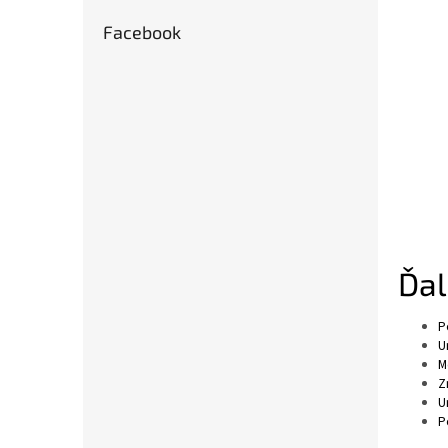
Facebook
Ďal
P
U
M
Z
U
P