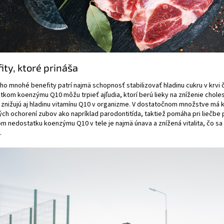
ity, ktoré prináša
ho mnohé benefity patrí najmä schopnosť stabilizovať hladinu cukru v krvi č
kom koenzýmu Q10 môžu trpieť ajľudia, ktorí berú lieky na zníženie choles
znižujú aj hladinu vitamínu Q10 v organizme. V dostatočnom množstve má k
ch ochorení zubov ako napríklad parodontitída, taktiež pomáha pri liečbe p
m nedostatku koenzýmu Q10 v tele je najmä únava a znížená vitalita, čo sa
.