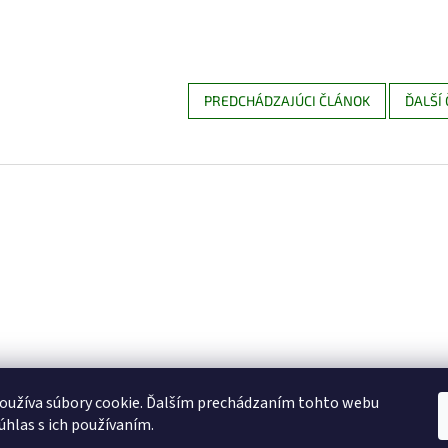
PREDCHÁDZAJÚCI ČLÁNOK
ĎALŠÍ
Reklamačný poriadok
Obchodné podmienky
Kontakty
oužíva súbory cookie. Ďalším prechádzaním tohto webu
súhlas s ich používaním.