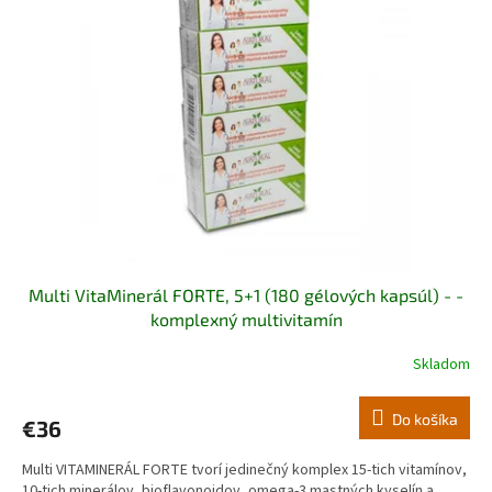
i
s
p
r
o
d
u
k
t
o
v
Multi VitaMinerál FORTE, 5+1 (180 gélových kapsúl) - -
komplexný multivitamín
Skladom
Priemerné
hodnotenie
produktu
Do košíka
€36
je
5,0
Multi VITAMINERÁL FORTE tvorí jedinečný komplex 15-tich vitamínov,
z
10-tich minerálov, bioflavonoidov, omega-3 mastných kyselín a