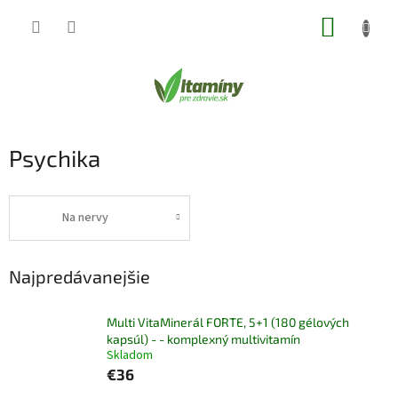
Prejsť
NÁKUP
na
obsah
KOŠÍK
Psychika
Na nervy
Najpredávanejšie
Multi VitaMinerál FORTE, 5+1 (180 gélových
kapsúl) - - komplexný multivitamín
Skladom
€36