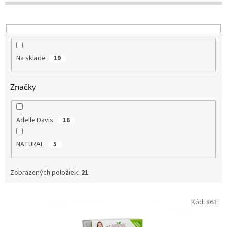
d
u
k
t
o
Na sklade
19
v
Značky
Adelle Davis
16
NATURAL
5
Zobrazených položiek:
21
V
Kód:
863
ý
p