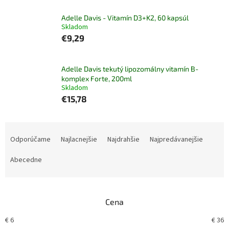
Adelle Davis - Vitamín D3+K2, 60 kapsúl
Skladom
€9,29
Adelle Davis tekutý lipozomálny vitamín B-
komplex Forte, 200ml
Skladom
€15,78
R
a
Odporúčame
Najlacnejšie
Najdrahšie
Najpredávanejšie
d
e
Abecedne
n
i
e
Cena
p
r
€
6
€
36
o