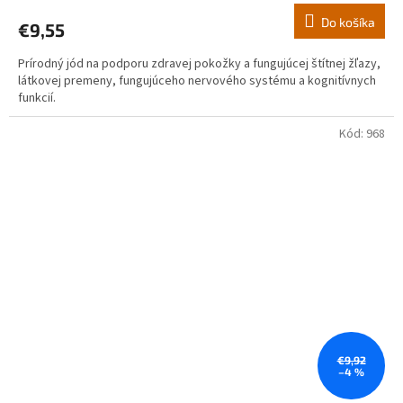
Do košíka
€9,55
Prírodný jód na podporu zdravej pokožky a fungujúcej štítnej žľazy,
látkovej premeny, fungujúceho nervového systému a kognitívnych
funkcií.
Kód:
968
€9,92
–4 %