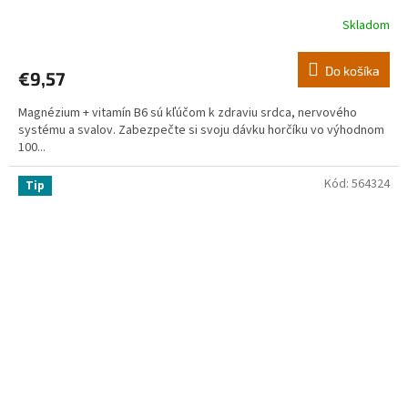
Skladom
Do košíka
€9,57
Magnézium + vitamín B6 sú kľúčom k zdraviu srdca, nervového
systému a svalov. Zabezpečte si svoju dávku horčíku vo výhodnom
100...
Kód:
564324
Tip