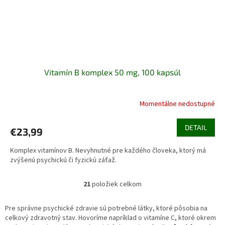
Vitamín B komplex 50 mg, 100 kapsúl
Momentálne nedostupné
Priemerné
hodnotenie
produktu
DETAIL
€23,99
je
5,0
Komplex vitamínov B. Nevyhnutné pre každého človeka, ktorý má
z
zvýšenú psychickú či fyzickú záťaž.
5
hviezdičiek.
21
položiek celkom
O
v
l
Pre správne psychické zdravie sú potrebné látky, ktoré pôsobia na
á
celkový zdravotný stav. Hovoríme napríklad o vitamíne C, ktoré okrem