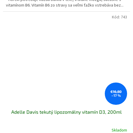
z
vitamínom B6. Vitamín B6 zo stravy sa veľmi ťažko vstrebáva bez...
5
hviezdičiek.
Kód:
743
€16,80
–17 %
Adelle Davis tekutý lipozomálny vitamín D3, 200ml
Skladom
Priemerné