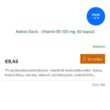
€9,92
–4 %
Adelle Davis - Vitamín B5 100 mg, 60 kapsúl
Skladom
Do košíka
€9,45
"Pri jej (kyselina pantoténová - vitamín B) nedostatku vniká - únava,
bolesti hlavy, závrate, slabosť, zrýchlený pulz, svalové kŕče,...
Kód:
966