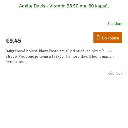
Adelle Davis - Vitamín B6 50 mg, 60 kapsúl
Skladom
Do košíka
€9,45
"Migrénové bolesti hlavy často zmizú pri pridávaní vitamínu B k
strave. Podobne je tomu u ťažkých hemoroidov. U ľudí trúiacich
nervozitou...
Kód:
967