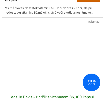
"Ak má človek dostatok vitamínu A i E vidí dobre i v noci, ale pri
nedostatku vitamínu B2 má oči citlivé voči svetlu a nosí tmavé...
Kód:
963
€11,76
–18 %
Adelle Davis - Horčík s vitamínom B6, 100 kapsúl