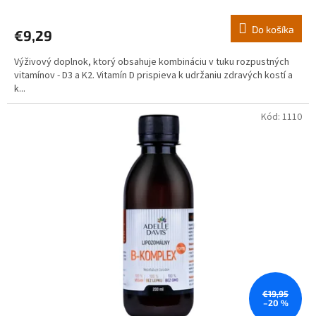
Do košíka
€9,29
Výživový doplnok, ktorý obsahuje kombináciu v tuku rozpustných
vitamínov - D3 a K2. Vitamín D prispieva k udržaniu zdravých kostí a
k...
Kód:
1110
€19,95
–20 %