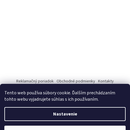
Reklamačný poriadok
Obchodné podmienky
Kontakty
Tento web používa súbory cookie. Ďalším prechádzaním
tohto webu vyjadrujete súhlas s ich používaním.
Vytvoril Shoptet
Nastavenie
Copyright 2026
www.vitaminyprezdravie.sk
. Všetky práva