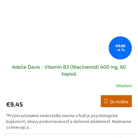
€9,92
–4 %
Adelle Davis - Vitamín B3 (Niacínamid) 400 mg, 60
kapsúl
Skladom
Do košíka
€9,45
"Prvými príznakmi nedostatku niacínu u ľudí je psychologická
bojácnosť, obavy podozrievavosť a duševná zmätenosť. Nadmerne
sa hnevajú a...