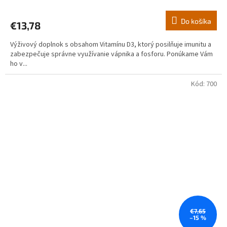
hodnotenie
produktu
Do košíka
€13,78
je
5,0
Výživový doplnok s obsahom Vitamínu D3, ktorý posilňuje imunitu a
z
zabezpečuje správne využívanie vápnika a fosforu. Ponúkame Vám
5
ho v...
hviezdičiek.
Kód:
700
€7,65
–15 %