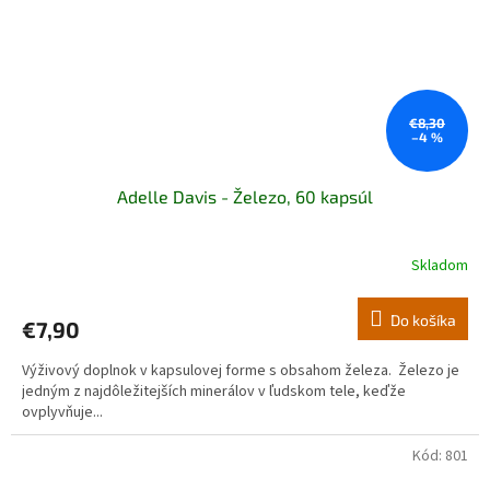
€8,30
–4 %
Adelle Davis - Železo, 60 kapsúl
Skladom
Do košíka
€7,90
Výživový doplnok v kapsulovej forme s obsahom železa. Železo je
jedným z najdôležitejších minerálov v ľudskom tele, keďže
ovplyvňuje...
Kód:
801