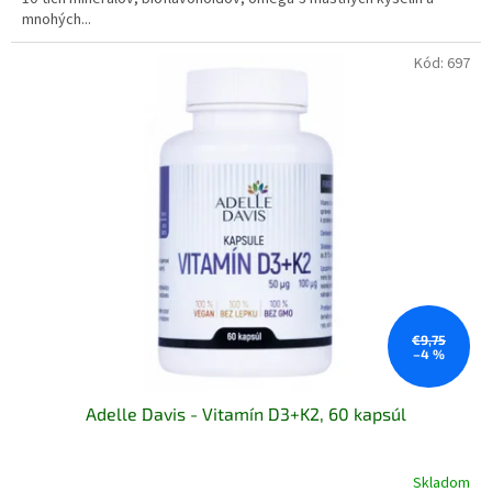
5
mnohých...
hviezdičiek.
Kód:
697
€9,75
–4 %
Adelle Davis - Vitamín D3+K2, 60 kapsúl
Skladom