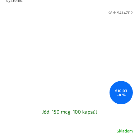
systému.
Kód:
9414ZD2
€10,03
–4 %
Jód, 150 mcg, 100 kapsúl
Skladom