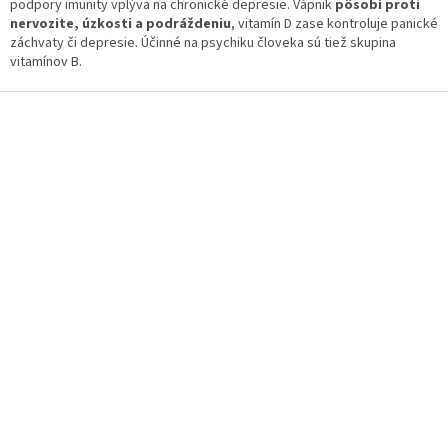
d
podpory imunity vplýva na chronické depresie. Vápnik
pôsobí proti
a
nervozite, úzkosti a podráždeniu
, vitamín D zase kontroluje panické
c
záchvaty či depresie. Účinné na psychiku človeka sú tiež skupina
i
vitamínov B.
e
p
Z
r
á
v
p
k
ä
y
t
v
i
ý
p
e
i
s
u