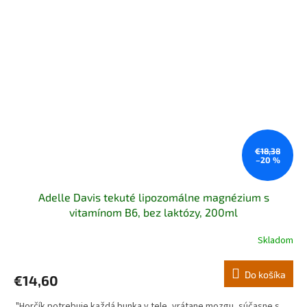
€18,38
–20 %
Adelle Davis tekuté lipozomálne magnézium s
vitamínom B6, bez laktózy, 200ml
Skladom
Priemerné
hodnotenie
produktu
Do košíka
€14,60
je
5,0
"Horčík potrebuje každá bunka v tele, vrátane mozgu, súčasne s