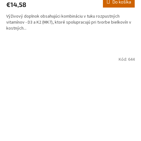
Do košíka
€14,58
Výživový doplnok obsahujúci kombináciu v tuku rozpustných
vitamínov - D3 a K2 (MK7), ktoré spolupracujú pri tvorbe bielkovín v
kostných...
Kód:
644