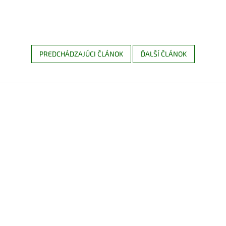
PREDCHÁDZAJÚCI ČLÁNOK
ĎALŠÍ ČLÁNOK
Z
á
p
ä
t
i
e