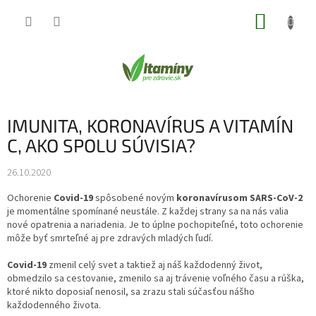
Prejsť
NÁKUP
na
obsah
KOŠÍK
IMUNITA, KORONAVÍRUS A VITAMÍN
C, AKO SPOLU SÚVISIA?
26.10.2020
Ochorenie
Covid-19
spôsobené novým
koronavírusom SARS-CoV-2
je momentálne spomínané neustále. Z každej strany sa na nás valia
nové opatrenia a nariadenia. Je to úplne pochopiteľné, toto ochorenie
môže byť smrteľné aj pre zdravých mladých ľudí.
Covid-19
zmenil celý svet a taktiež aj náš každodenný život,
obmedzilo sa cestovanie, zmenilo sa aj trávenie voľného času a rúška,
ktoré nikto doposiaľ nenosil, sa zrazu stali súčasťou nášho
každodenného života.