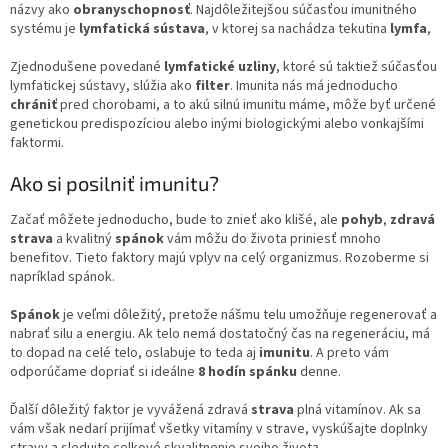
názvy ako
obranyschopnosť
. Najdôležitejšou súčasťou imunitného
systému je
lymfatická sústava
, v ktorej sa nachádza tekutina
lymfa
,
Zjednodušene povedané
lymfatické uzliny
, ktoré sú taktiež súčasťou
lymfatickej sústavy, slúžia ako
filter
. Imunita nás má jednoducho
chrániť
pred chorobami, a to akú silnú imunitu máme, môže byť určené
genetickou predispozíciou alebo inými biologickými alebo vonkajšími
faktormi.
Ako si posilniť imunitu?
Začať môžete jednoducho, bude to znieť ako klišé, ale
pohyb
,
zdravá
strava
a kvalitný
spánok
vám môžu do života priniesť mnoho
benefitov. Tieto faktory majú vplyv na celý organizmus. Rozoberme si
napríklad spánok.
Spánok
je veľmi dôležitý, pretože nášmu telu umožňuje regenerovať a
nabrať silu a energiu. Ak telo nemá dostatočný čas na regeneráciu, má
to dopad na celé telo, oslabuje to teda aj
imunitu
. A preto vám
odporúčame dopriať si ideálne
8 hodín spánku
denne.
Ďalší dôležitý faktor je vyvážená zdravá
strava
plná vitamínov. Ak sa
vám však nedarí prijímať všetky vitamíny v strave, vyskúšajte doplnky
stravy a sledujte celkové skvalitnenie svojho života.