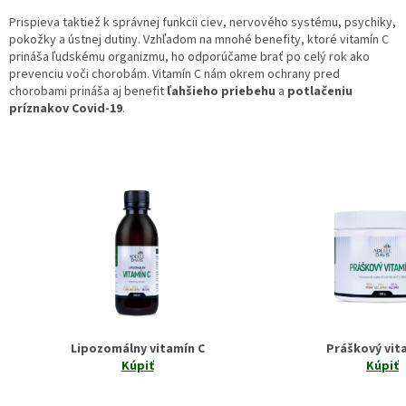
Prispieva taktiež k správnej funkcii ciev, nervového systému, psychiky,
pokožky a ústnej dutiny. Vzhľadom na mnohé benefity, ktoré vitamín C
prináša ľudskému organizmu, ho odporúčame brať po celý rok ako
prevenciu voči chorobám. Vitamín C nám okrem ochrany pred
chorobami prináša aj benefit
ľahšieho
priebehu
a
potlačeniu
príznakov Covid-19
.
Lipozomálny vitamín C
Práškový vit
Kúpiť
Kúpiť