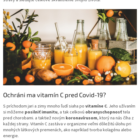
Ochráni ma vitamín C pred Covid-19?
S príchodom jari a zimy mnoho ľudí siaha po
vitamíne C
. Jeho užívaním
si môžeme
posilniť
imunitu
, a tak celkovú
obranyschopnosť
tela
pred chorobami. a taktiež novým
koronavírusom
, ktorý na nás číha z
každej strany. Vitamín C zastáva v organizme veľmi dôležitú úlohu pri
mnohých látkových premenách, ako napríklad tvorba kolagénu alebo
energie.