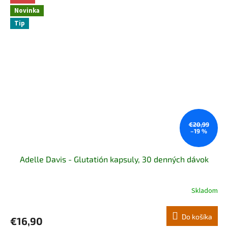
Novinka
Tip
€20,99
–19 %
Adelle Davis - Glutatión kapsuly, 30 denných dávok
Skladom
Priemerné
hodnotenie
produktu
Do košíka
€16,90
je