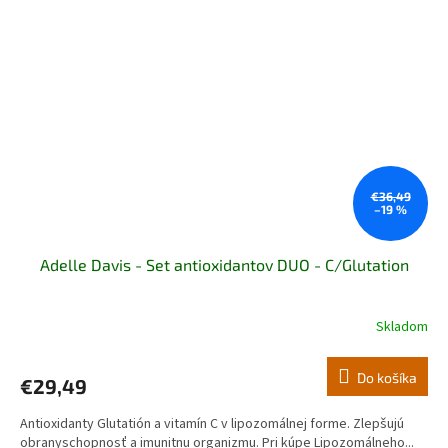
€36,49
–19 %
Adelle Davis - Set antioxidantov DUO - C/Glutation
Skladom
Do košíka
€29,49
Antioxidanty Glutatión a vitamín C v lipozomálnej forme. Zlepšujú
obranyschopnosť a imunitnu organizmu. Pri kúpe Lipozomálneho...