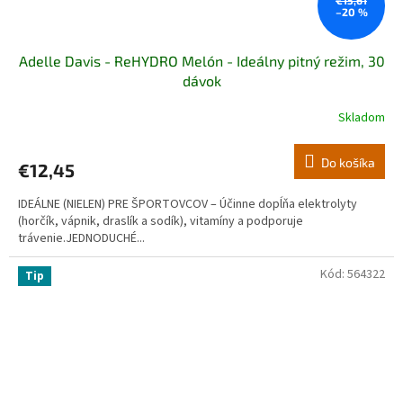
–20 %
Adelle Davis - ReHYDRO Melón - Ideálny pitný režim, 30
dávok
Skladom
Do košíka
€12,45
IDEÁLNE (NIELEN) PRE ŠPORTOVCOV – Účinne dopĺňa elektrolyty
(horčík, vápnik, draslík a sodík), vitamíny a podporuje
trávenie.JEDNODUCHÉ...
Kód:
564322
Tip