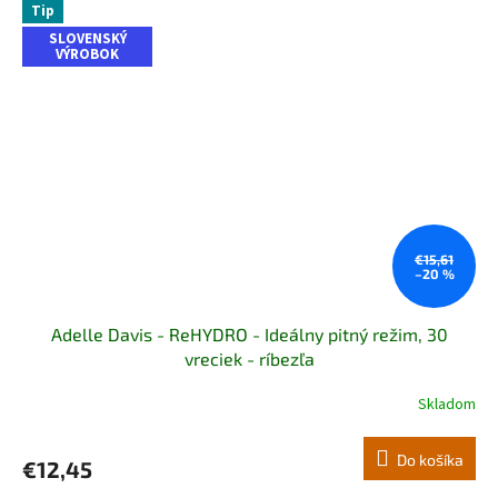
Tip
SLOVENSKÝ
VÝROBOK
€15,61
–20 %
Adelle Davis - ReHYDRO - Ideálny pitný režim, 30
vreciek - ríbezľa
Skladom
Do košíka
€12,45