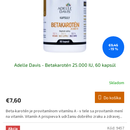
€9,45
–19 %
Adelle Davis - Betakarotén 25.000 IU, 60 kapsúl
Skladom
Do košíka
€7,60
Beta-karotén je provitamínom vitamínu A - v tele sa provitamín mení
na vitamín. Vitamín A prispieva k udržaniu dobrého zraku a zdravej...
Kód:
9457
Akcia