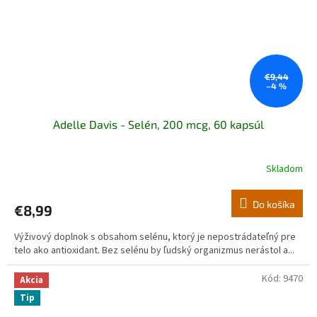
€9,44
–4 %
Adelle Davis - Selén, 200 mcg, 60 kapsúl
Skladom
Do košíka
€8,99
Výživový doplnok s obsahom selénu, ktorý je nepostrádateľný pre
telo ako antioxidant. Bez selénu by ľudský organizmus nerástol a...
Kód:
9470
Akcia
Tip