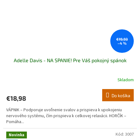
€19,93
–4 %
Adelle Davis - NA SPANIE! Pre Váš pokojný spánok
Skladom
Do košíka
€18,98
VÁPNIK – Podporuje uvoľnenie svalov a prispieva k upokojeniu
nervového systému, čím prispieva k celkovej relaxácii. HORČÍK –
Pomáha...
Kód:
3007
Novinka