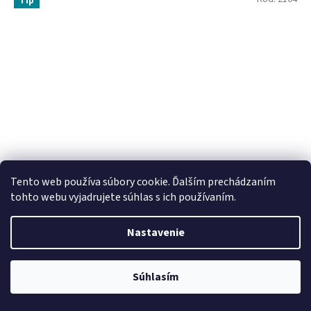
Tip
Tento web používa súbory cookie. Ďalším prechádzaním
tohto webu vyjadrujete súhlas s ich používaním.
Adelle Davis - Vitamín A+D3 (10.000+400 IU), 60 tabliet
Nastavenie
Skladom
Súhlasím
Do košíka
€9,29