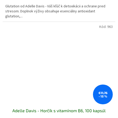
5,0
Glutation od Adelle Davis - Váš kľúč k detoxikácii a ochrane pred
z
stresom. Doplnok výživy obsahuje esenciálny antioxidant
5
glutation,...
hviezdičiek.
Kód:
963
€11,76
–18 %
Adelle Davis - Horčík s vitamínom B6, 100 kapsúl