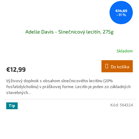
€14,69
–11 %
Adelle Davis - Slnečnicový lecitín, 275g
Skladom
Do košíka
€12,99
Výživový doplnok s obsahom slnečnicového lecitínu (20%
fosfatidylcholínu) v práškovej forme. Lecitín je jeden zo základných
stavebných...
Kód:
564324
Tip