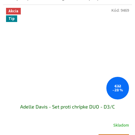
Kód:
9469
Akcia
Tip
€32
–28 %
Adelle Davis - Set proti chrípke DUO - D3/C
Skladom