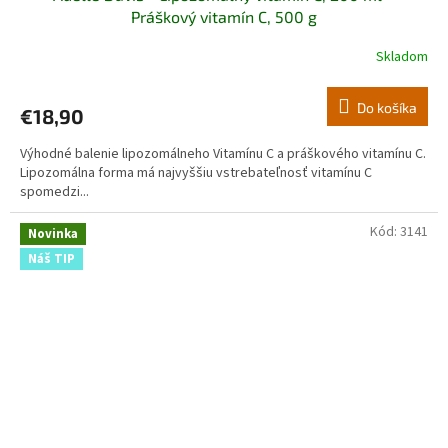
Práškový vitamín C, 500 g
Skladom
Priemerné
hodnotenie
produktu
Do košíka
€18,90
je
5,0
Výhodné balenie lipozomálneho Vitamínu C a práškového vitamínu C.
z
Lipozomálna forma má najvyššiu vstrebateľnosť vitamínu C
5
spomedzi...
hviezdičiek.
Kód:
3141
Novinka
Náš TIP