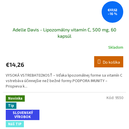
€17,12
–16 %
Adelle Davis - Lipozomálny vitamín C, 500 mg, 60
kapsúl
Skladom
Do košíka
€14,26
VYSOKÁ VSTREBATEĽNOSŤ – Vďaka lipozomálnej forme sa vitamín C
vstrebáva účinnejšie než bežné formy.PODPORA IMUNITY –
Prispieva k...
Kód:
9550
Novinka
Tip
SLOVENSKÝ
VÝROBOK
Náš TIP