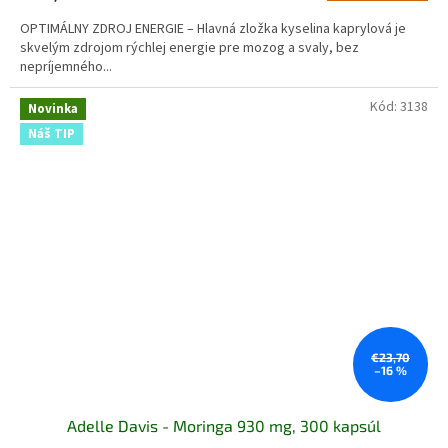
OPTIMÁLNY ZDROJ ENERGIE – Hlavná zložka kyselina kaprylová je
skvelým zdrojom rýchlej energie pre mozog a svaly, bez
nepríjemného...
Kód:
3138
Novinka
Náš TIP
€23,70
–16 %
Adelle Davis - Moringa 930 mg, 300 kapsúl