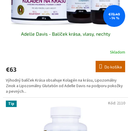
€73,49
–14 %
Adelle Davis - Balíček krása, vlasy, nechty
Skladom
Do košíka
€63
Výhodný balíček Krása obsahuje Kolagén na krásu, Lipozomálny
Zinok a Lipozomálny Glutatión od Adelle Davis na podporu pokožky
a pevných...
Kód:
2110
Tip