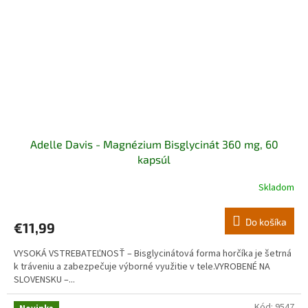
Adelle Davis - Magnézium Bisglycinát 360 mg, 60
kapsúl
Skladom
Do košíka
€11,99
VYSOKÁ VSTREBATEĽNOSŤ – Bisglycinátová forma horčíka je šetrná
k tráveniu a zabezpečuje výborné využitie v tele.VYROBENÉ NA
SLOVENSKU –...
Kód:
9547