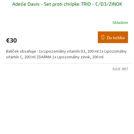
Adelle Davis - Set proti chrípke TRIO - C/D3/ZINOK
Skladom
Do košíka
€30
Balíček obsahuje : 1x Lipozomálny vitamín D3, 200 ml 1x Lipozomálny
vitamín C, 200 ml ZDARMA 1x Lipozomálny zinok, 200 ml
Kód:
667