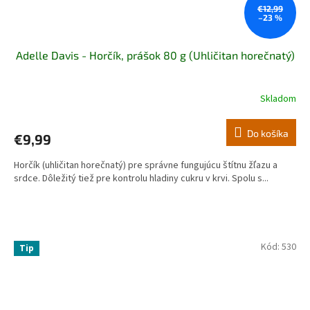
€12,99
–23 %
Adelle Davis - Horčík, prášok 80 g (Uhličitan horečnatý)
Skladom
Do košíka
€9,99
Horčík (uhličitan horečnatý) pre správne fungujúcu štítnu žľazu a
srdce. Dôležitý tiež pre kontrolu hladiny cukru v krvi. Spolu s...
Kód:
530
Tip