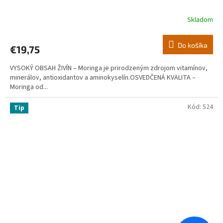
Skladom
Do košíka
€19,75
VYSOKÝ OBSAH ŽIVÍN – Moringa je prirodzeným zdrojom vitamínov,
minerálov, antioxidantov a aminokyselín.OSVEDČENÁ KVALITA –
Moringa od...
Kód:
524
Tip