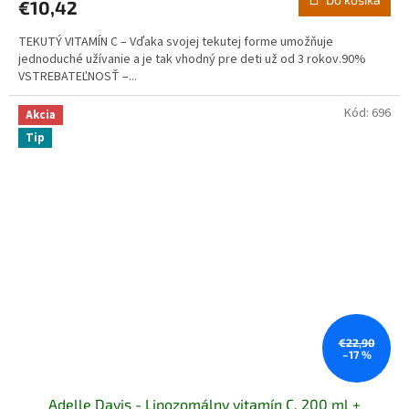
€10,42
TEKUTÝ VITAMÍN C – Vďaka svojej tekutej forme umožňuje
jednoduché užívanie a je tak vhodný pre deti už od 3 rokov.90%
VSTREBATEĽNOSŤ –...
Kód:
696
Akcia
Tip
€22,90
–17 %
Adelle Davis - Lipozomálny vitamín C, 200 ml +