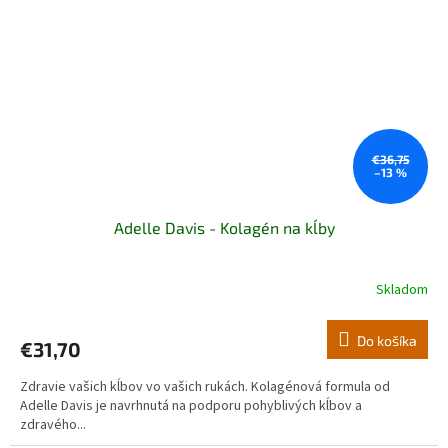
€36,75
–13 %
Adelle Davis - Kolagén na kĺby
Skladom
Priemerné
hodnotenie
produktu
Do košíka
€31,70
je
5,0
Zdravie vašich kĺbov vo vašich rukách. Kolagénová formula od
z
Adelle Davis je navrhnutá na podporu pohyblivých kĺbov a
5
zdravého...
hviezdičiek.