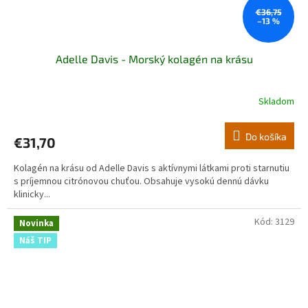
€36,75
–13 %
Adelle Davis - Morský kolagén na krásu
Skladom
Priemerné
hodnotenie
produktu
Do košíka
€31,70
je
5,0
Kolagén na krásu od Adelle Davis s aktívnymi látkami proti starnutiu
z
s príjemnou citrónovou chuťou. Obsahuje vysokú dennú dávku
5
klinicky...
hviezdičiek.
Kód:
3129
Novinka
Náš TIP