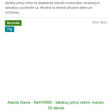
Ideálny pitný režim na doplnenie tekutín a minerálov stratených
námahou a potením sa. Vhodný na denné užívanie alebo pri
zvýšenej...
Kód:
9515
Novinka
Tip
Adelle Davis - ReHYDRO - Ideálny pitný režim, melón,
50 dávok