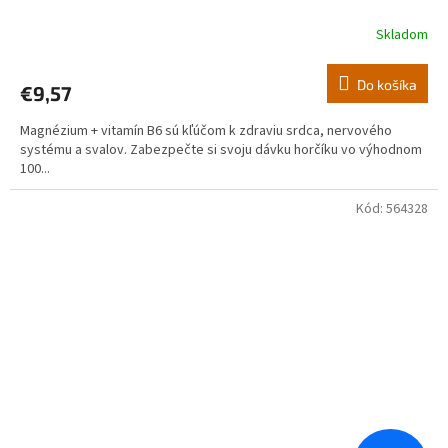
Skladom
Do košíka
€9,57
Magnézium + vitamín B6 sú kľúčom k zdraviu srdca, nervového
systému a svalov. Zabezpečte si svoju dávku horčíku vo výhodnom
100...
Kód:
564328