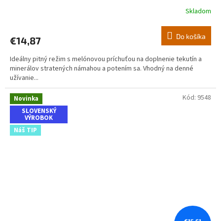
Skladom
Do košíka
€14,87
Ideálny pitný režim s melónovou príchuťou na doplnenie tekutín a
minerálov stratených námahou a potením sa. Vhodný na denné
užívanie...
Kód:
9548
Novinka
SLOVENSKÝ
VÝROBOK
Náš TIP
€15,61