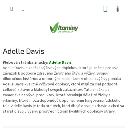
Prejsť
NÁKUP
na
obsah
KOŠÍK
Adelle Davis
Webová stránka značky:
Adelle Davis
Adelle Davis je značka výživových doplnkov, ktorá je známa pre svoj
záväzok k podpore zdravého životného štýlu a výživy. Svojou
dlhoročnou históriou a odbornými znalosťami v oblasti výživy ponúka
Adelle Davis kvalitné výživové doplnky, ktoré majú za cieľ podporiť
celkové zdravie a blahobyt svojich zákazníkov. Táto značka sa
zameriava na vývoj produktov, ktoré obsahujú dôležité živiny a
vitamíny, ktoré môžu dopomôcť k optimálnemu fungovaniu ľudského
tela. Adelle Davis je teda pre tých, ktorí dbajú o svoje zdravie a chcú sa
starať o svoju výživu prostredníctvom kvalitných doplnkov stravy.