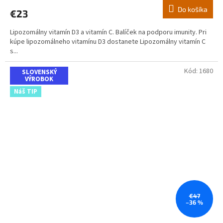
Do košíka
€23
Lipozomálny vitamín D3 a vitamín C. Balíček na podporu imunity. Pri
kúpe lipozomálneho vitamínu D3 dostanete Lipozomálny vitamín C
s...
Kód:
1680
SLOVENSKÝ
VÝROBOK
Náš TIP
€47
–36 %