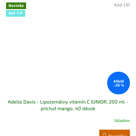
Kód:
197
Novinka
Náš TIP
€13,13
–20 %
Adelle Davis - Lipozomálny vitamín C JUNIOR, 200 ml -
príchuť mango, 40 dávok
Skladom
Do košíka