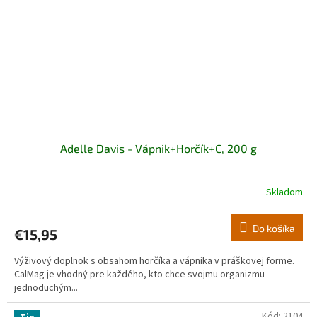
Adelle Davis - Vápnik+Horčík+C, 200 g
Skladom
Do košíka
€15,95
Výživový doplnok s obsahom horčíka a vápnika v práškovej forme.
CalMag je vhodný pre každého, kto chce svojmu organizmu
jednoduchým...
Kód:
2104