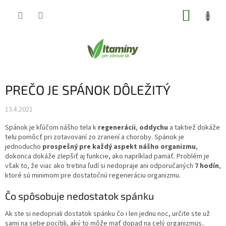
Prejsť
NÁKUP
na
obsah
KOŠÍK
PREČO JE SPÁNOK DÔLEŽITÝ
13.4.2021
Spánok je kľúčom nášho tela k
regenerácii
,
oddychu
a taktiež dokáže
telu pomôcť pri zotavovaní zo zranení a choroby. Spánok je
jednoducho
prospešný pre každý aspekt nášho organizmu
,
dokonca dokáže zlepšiť aj funkcie, ako napríklad pamäť. Problém je
však to, že viac ako tretina ľudí si nedopraje ani odporučaných
7 hodín
,
ktoré sú minimom pre dostatočnú regeneráciu organizmu.
Čo spôsobuje nedostatok spánku
Ak ste si nedopriali dostatok spánku čo i len jednu noc, určite ste už
sami na sebe pocítili, aký to môže mať dopad na celý organizmus..