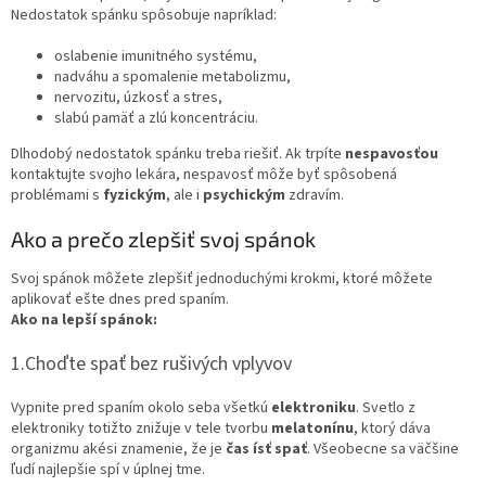
Nedostatok spánku spôsobuje napríklad:
oslabenie imunitného systému,
nadváhu a spomalenie metabolizmu,
nervozitu, úzkosť a stres,
slabú pamäť a zlú koncentráciu.
Dlhodobý nedostatok spánku treba riešiť. Ak trpíte
nespavosťou
kontaktujte svojho lekára, nespavosť môže byť spôsobená
problémami s
fyzickým
, ale i
psychickým
zdravím.
Ako a prečo zlepšiť svoj spánok
Svoj spánok môžete zlepšiť jednoduchými krokmi, ktoré môžete
aplikovať ešte dnes pred spaním.
Ako na lepší spánok:
1.Choďte spať bez rušivých vplyvov
Vypnite pred spaním okolo seba všetkú
elektroniku
. Svetlo z
elektroniky totižto znižuje v tele tvorbu
melatonínu
, ktorý dáva
organizmu akési znamenie, že je
čas ísť spať
. Všeobecne sa väčšine
ľudí najlepšie spí v úplnej tme.