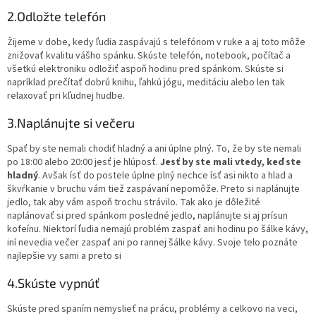
2.Odložte telefón
Žijeme v dobe, kedy ľudia zaspávajú s telefónom v ruke a aj toto môže
znižovať kvalitu vášho spánku. Skúste telefón, notebook, počítač a
všetkú elektroniku odložiť aspoň hodinu pred spánkom. Skúste si
napríklad prečítať dobrú knihu, ľahkú jógu, meditáciu alebo len tak
relaxovať pri kľudnej hudbe.
3.Naplánujte si večeru
Spať by ste nemali chodiť hladný a ani úplne plný. To, že by ste nemali
po 18:00 alebo 20:00 jesť je hlúposť.
Jesť by ste mali vtedy, keď ste
hladný
. Avšak ísť do postele úplne plný nechce ísť asi nikto a hlad a
škvŕkanie v bruchu vám tiež zaspávaní nepomôže. Preto si naplánujte
jedlo, tak aby vám aspoň trochu strávilo. Tak ako je dôležité
naplánovať si pred spánkom posledné jedlo, naplánujte si aj prísun
kofeínu. Niektorí ľudia nemajú problém zaspať ani hodinu po šálke kávy,
iní nevedia večer zaspať ani po rannej šálke kávy. Svoje telo poznáte
najlepšie vy sami a preto si
4.Skúste vypnúť
Skúste pred spaním nemyslieť na prácu, problémy a celkovo na veci,