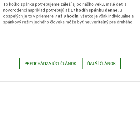
To koľko spánku potrebujeme záleží aj od nášho veku, malé deti a
novorodenci napríklad potrebujú až
17 hodín spánku denne
, u
dospelých je to v priemere
7 až 9 hodín
. Všetko je však individuálne a
spánkový režim jedného človeka môže byť neuveriteľný pre druhého.
PREDCHÁDZAJÚCI ČLÁNOK
ĎALŠÍ ČLÁNOK
Z
á
p
ä
t
i
e