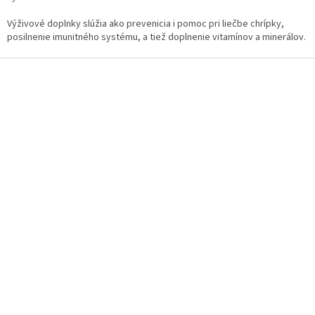
c
i
Výživové doplnky slúžia ako prevenicia i pomoc pri liečbe chrípky,
e
posilnenie imunitného systému, a tiež doplnenie vitamínov a minerálov.
p
r
Z
v
á
k
p
y
ä
v
t
ý
i
p
i
e
s
u