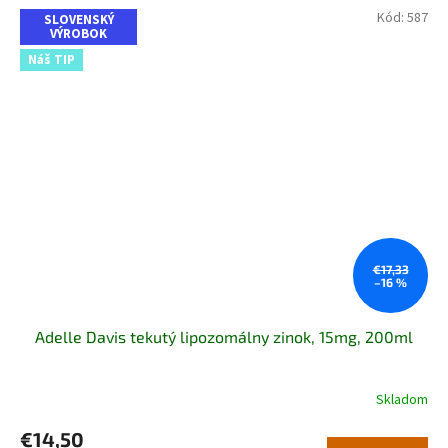
Kód:
587
SLOVENSKÝ
VÝROBOK
Náš TIP
€17,33
–16 %
Adelle Davis tekutý lipozomálny zinok, 15mg, 200ml
Skladom
Priemerné
hodnotenie
€14,50
produktu