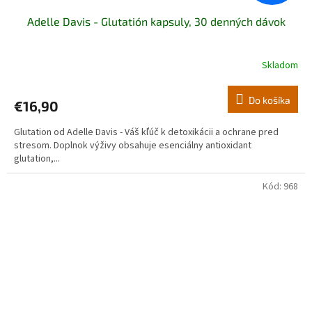
Adelle Davis - Glutatión kapsuly, 30 denných dávok
Skladom
Priemerné
hodnotenie
produktu
Do košíka
€16,90
je
5,0
Glutation od Adelle Davis - Váš kľúč k detoxikácii a ochrane pred
z
stresom. Doplnok výživy obsahuje esenciálny antioxidant
5
glutation,...
hviezdičiek.
Kód:
968