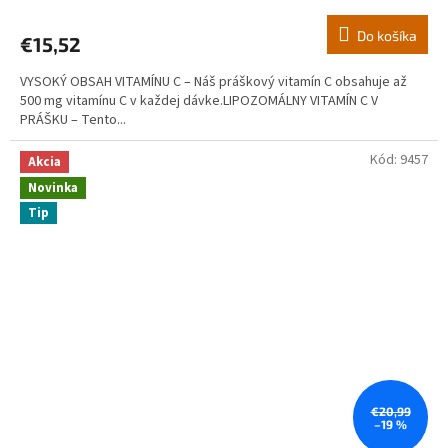
Do košíka
€15,52
VYSOKÝ OBSAH VITAMÍNU C – Náš práškový vitamín C obsahuje až
500 mg vitamínu C v každej dávke.LIPOZOMÁLNY VITAMÍN C V
PRÁŠKU – Tento...
Kód:
9457
Akcia
Novinka
Tip
€20,99
–19 %