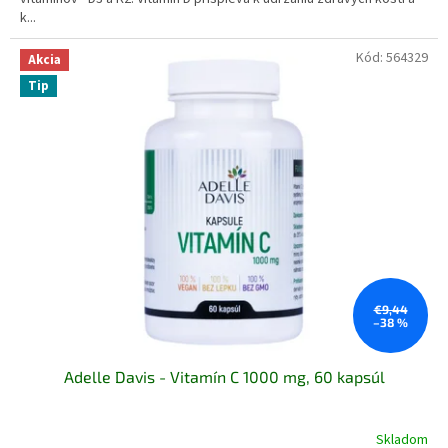
k...
Kód:
564329
Akcia
Tip
€9,44
–38 %
Adelle Davis - Vitamín C 1000 mg, 60 kapsúl
Skladom