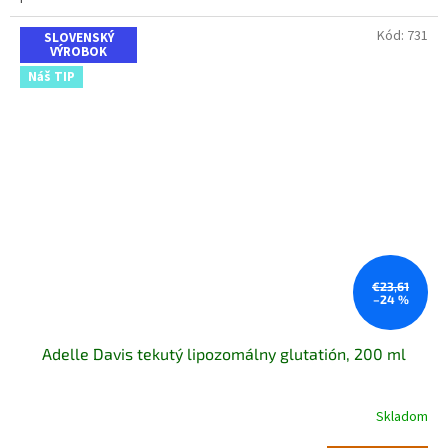
Kód:
731
SLOVENSKÝ
VÝROBOK
Náš TIP
€23,61
–24 %
Adelle Davis tekutý lipozomálny glutatión, 200 ml
Skladom
Priemerné
hodnotenie