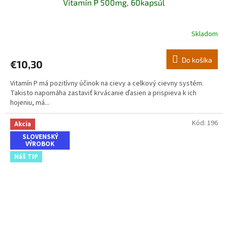
Vitamín P 500mg, 60kapsúl
Skladom
Do košíka
€10,30
Vitamín P má pozitívny účinok na cievy a celkový cievny systém.
Takisto napomáha zastaviť krvácanie ďasien a prispieva k ich
hojeniu, má...
Kód:
196
Akcia
SLOVENSKÝ
VÝROBOK
Náš TIP