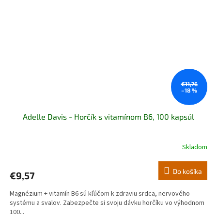
€11,76
–18 %
Adelle Davis - Horčík s vitamínom B6, 100 kapsúl
Skladom
Do košíka
€9,57
Magnézium + vitamín B6 sú kľúčom k zdraviu srdca, nervového
systému a svalov. Zabezpečte si svoju dávku horčíku vo výhodnom
100...