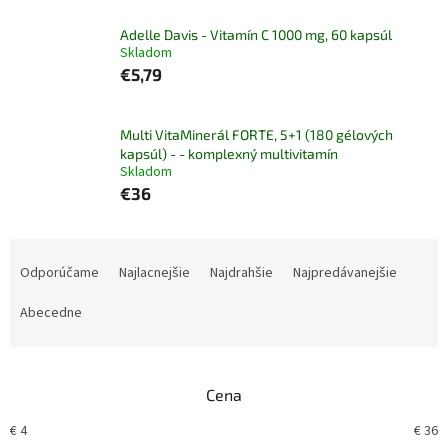
Adelle Davis - Vitamín C 1000 mg, 60 kapsúl
Skladom
€5,79
Multi VitaMinerál FORTE, 5+1 (180 gélových
kapsúl) - - komplexný multivitamín
Skladom
€36
R
a
Odporúčame
Najlacnejšie
Najdrahšie
Najpredávanejšie
d
e
Abecedne
n
i
e
Cena
p
r
€
4
€
36
o