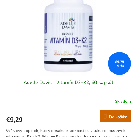
i
s
p
r
o
d
u
k
t
o
€9,75
–4 %
v
Adelle Davis - Vitamín D3+K2, 60 kapsúl
Skladom
Do košíka
€9,29
Výživový doplnok, ktorý obsahuje kombináciu v tuku rozpustných
vitamínov - D3 a K2. Vitamín D prispieva k udržaniu zdravých kostí a