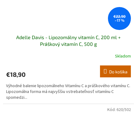
€22,90
–17 %
Adelle Davis - Lipozomálny vitamín C, 200 ml +
Práškový vitamín C, 500 g
Skladom
Priemerné
hodnotenie
produktu
Do košíka
€18,90
je
5,0
Výhodné balenie lipozomálneho Vitamínu C a práškového vitamínu C.
z
Lipozomálna forma má najvyššiu vstrebateľnosť vitamínu C
5
spomedzi...
hviezdičiek.
Kód:
620/502