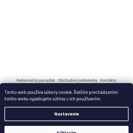
Reklamačný poriadok
Obchodné podmienky
Kontakty
Tento web používa súbory cookie. Ďalším prechádzaním
tohto webu vyjadrujete súhlas s ich používaním.
Vytvoril Shoptet
Nastavenie
Copyright 2026
www.vitaminyprezdravie.sk
. Všetky práva