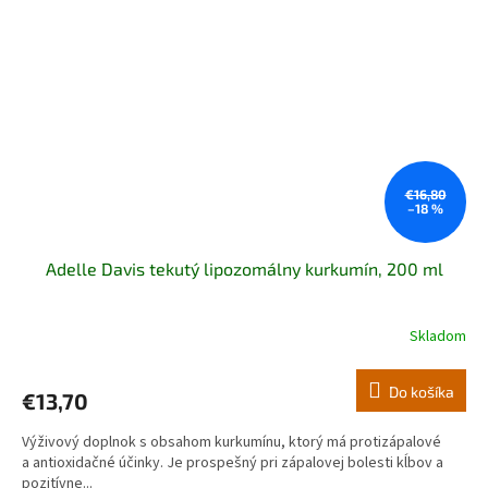
€16,80
–18 %
Adelle Davis tekutý lipozomálny kurkumín, 200 ml
Skladom
Do košíka
€13,70
Výživový doplnok s obsahom kurkumínu, ktorý má protizápalové
a antioxidačné účinky. Je prospešný pri zápalovej bolesti kĺbov a
pozitívne...