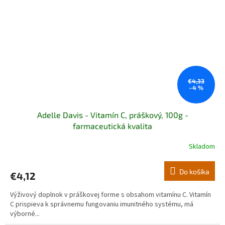
€4,33
–4 %
Adelle Davis - Vitamín C, práškový, 100g -
farmaceutická kvalita
Skladom
Do košíka
€4,12
Výživový doplnok v práškovej forme s obsahom vitamínu C. Vitamín
C prispieva k správnemu fungovaniu imunitného systému, má
výborné...