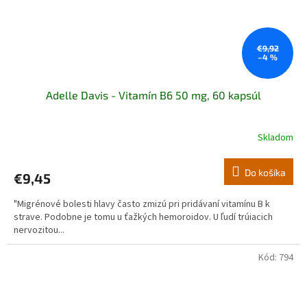
€9,92
–4 %
Adelle Davis - Vitamín B6 50 mg, 60 kapsúl
Skladom
Do košíka
€9,45
"Migrénové bolesti hlavy často zmizú pri pridávaní vitamínu B k
strave. Podobne je tomu u ťažkých hemoroidov. U ľudí trúiacich
nervozitou...
Kód:
794