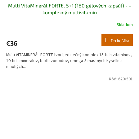
Multi VitaMinerál FORTE, 5+1 (180 gélových kapsúl) - -
komplexný multivitamín
Skladom
Priemerné
hodnotenie
produktu
Do košíka
€36
je
5,0
Multi VITAMINERÁL FORTE tvorí jedinečný komplex 15-tich vitamínov,
z
10-tich minerálov, bioflavonoidov, omega-3 mastných kyselín a
5
mnohých...
hviezdičiek.
Kód:
620/501