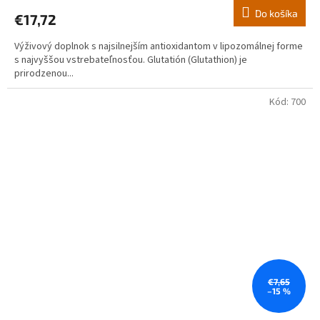
produktu
Do košíka
€17,72
je
5,0
Výživový doplnok s najsilnejším antioxidantom v lipozomálnej forme
z
s najvyššou vstrebateľnosťou. Glutatión (Glutathion) je
5
prirodzenou...
hviezdičiek.
Kód:
700
€7,65
–15 %