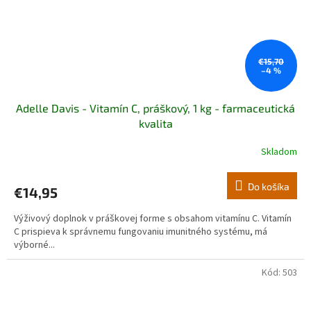
€15,70
–4 %
Adelle Davis - Vitamín C, práškový, 1 kg - farmaceutická
kvalita
Skladom
Priemerné
hodnotenie
produktu
Do košíka
€14,95
je
5,0
Výživový doplnok v práškovej forme s obsahom vitamínu C. Vitamín
z
C prispieva k správnemu fungovaniu imunitného systému, má
5
výborné...
hviezdičiek.
Kód:
503