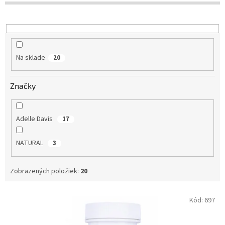
d
u
k
t
o
Na sklade
20
v
Značky
Adelle Davis
17
NATURAL
3
Zobrazených položiek:
20
V
Kód:
697
ý
p