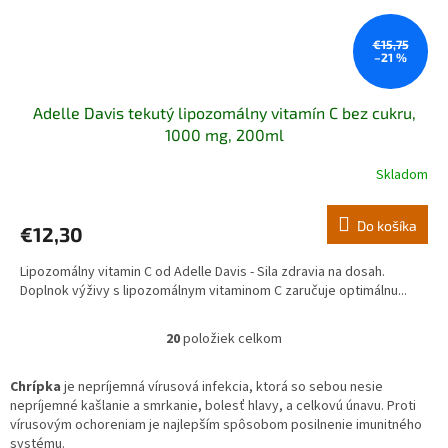
€15,75
–21 %
Adelle Davis tekutý lipozomálny vitamín C bez cukru,
1000 mg, 200ml
Skladom
Priemerné
hodnotenie
produktu
Do košíka
€12,30
je
5,0
Lipozomálny vitamin C od Adelle Davis - Sila zdravia na dosah.
z
Doplnok výživy s lipozomálnym vitaminom C zaručuje optimálnu...
5
hviezdičiek.
20
položiek celkom
O
v
l
Chrípka
je nepríjemná vírusová infekcia, ktorá so sebou nesie
á
nepríjemné kašlanie a smrkanie, bolesť hlavy, a celkovú únavu. Proti
d
vírusovým ochoreniam je najlepším spôsobom posilnenie imunitného
a
systému.