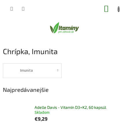
Prejsť
NÁKUP
na
obsah
KOŠÍK
Chrípka, Imunita
Imunita
Najpredávanejšie
Adelle Davis - Vitamín D3+K2, 60 kapsúl
Skladom
€9,29