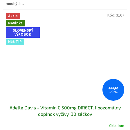
mnohých...
Kód:
3107
Akcia
Novinka
SLOVENSKÝ
VÝROBOK
Náš TIP
€17,12
–9 %
Adelle Davis - Vitamin C 500mg DIRECT, lipozomálny
doplnok výživy, 30 sáčkov
Skladom