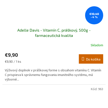
€10,40
–4 %
Adelle Davis - Vitamín C, práškový, 500g -
farmaceutická kvalita
Skladom
€9,90
Do košíka
Jednotková
€9,90 / 1 ks
cena:
Výživový doplnok v práškovej forme s obsahom vitamínu C. Vitamín
C prispieva k správnemu fungovaniu imunitného systému, má
výborné...
Kód:
963