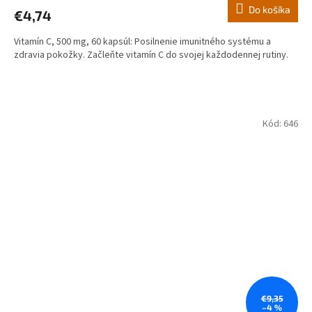
Do košíka
€4,74
Vitamín C, 500 mg, 60 kapsúl: Posilnenie imunitného systému a
zdravia pokožky. Začleňte vitamín C do svojej každodennej rutiny.
Kód:
646
€9,35
–4 %