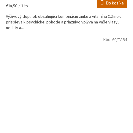
je
Do košíka
Jednotková
€14,50 / 1 ks
5,0
cena:
z
Výživový doplnok obsahujúci kombináciu zinku a vitamínu C.Zinok
5
prispieva k psychickej pohode a priaznivo vplýva na Vaše vlasy,
hviezdičiek.
nechty a...
Kód:
60/TAB4