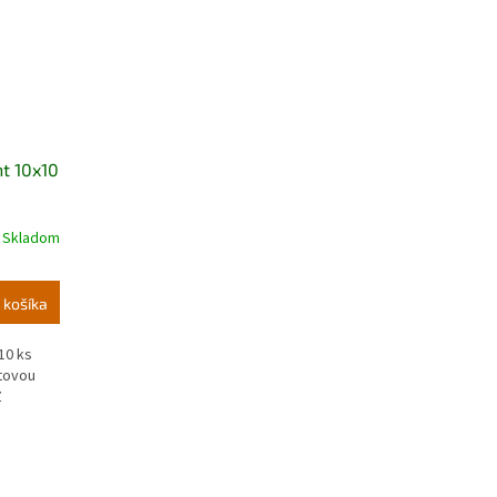
t 10x10
Skladom
 košíka
10 ks
tovou
Z