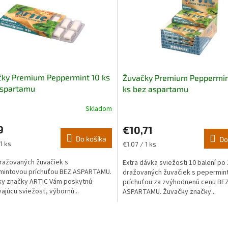
ky Premium Peppermint 10 ks
Žuvačky Premium Peppermin
aspartamu
ks bez aspartamu
Skladom
9
€10,71
Do košíka
Do
ková
Jednotková
 1 ks
€1,07 / 1 ks
cena:
ražovaných žuvačiek s
Extra dávka sviežosti 10 balení po 
mintovou príchuťou BEZ ASPARTAMU.
dražovaných žuvačiek s pepermin
ky značky ARTIC Vám poskytnú
príchuťou za zvýhodnenú cenu BE
vajúcu sviežosť, výbornú...
ASPARTAMU. Žuvačky značky...
O
v