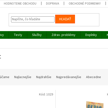
HODNOTENIE OBCHODU
DOPRAVA
OBCHODNÉ PODMIENKY
HĽADAŤ
ivy
Testy
Služby
Zdrav. problémy
Doplnky
c
účame
Najlacnejšie
Najdrahšie
Najpredávanejšie
Abecedne
Kód:
1029