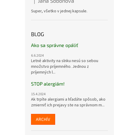
Jana Soboňová
|
Hodnotenie produktu je 5 z 5 hviezdičiek.
Super, všetko v jednej kapsule.
BLOG
Ako sa správne opáliť
6.6.2024
Letné aktivity na slnku nesú so sebou
množstvo príjemného. Jednou z
príjemných l...
STOP alergiám!
15.4.2024
Ak trpíte alergiami a hľadáte spôsob, ako
zmierniť ich prejavy ste na správnom m...
ARCHÍV