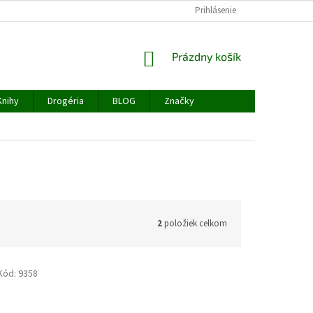
PODMIENKY OCHRANY OSOBNÝCH ÚDAJOV
Prihlásenie
NAPÍŠTE NÁM
REKLAM
NÁKUPNÝ
Prázdny košík
KOŠÍK
Knihy
Drogéria
BLOG
Značky
2
položiek celkom
Kód:
9358