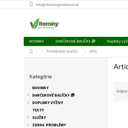
Prejsť
info@vitaminyprezdravie.sk
na
obsah
NOVINKY
DARČEKOVÉ BALÍČKY 🎁
Doplnky výž
Domov
Predávané značky
Artic
B
Arti
o
Preskočiť
č
Kategórie
kategórie
n
R
ý
NOVINKY
a
p
Odpor
DARČEKOVÉ BALÍČKY 🎁
d
a
DOPLNKY VÝŽIVY
e
n
V
n
e
TESTY
ý
i
l
SLUŽBY
p
e
ZDRAV. PROBLÉMY