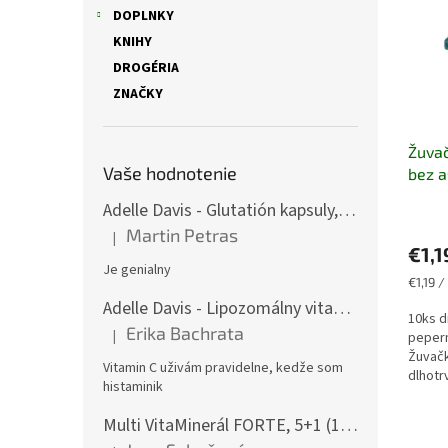
i
p
DOPLNKY
s
r
KNIHY
p
o
r
d
DROGÉRIA
o
u
ZNAČKY
d
k
u
t
Žuvač
k
o
Vaše hodnotenie
bez 
t
v
o
Adelle Davis - Glutatión kapsuly, 30 denných dávok
v
Martin Petras
|
Hodnotenie produktu je 5 z 5 hviezdičiek.
€1,1
Je genialny
Jednot
€1,19 /
cena:
Adelle Davis - Lipozomálny vitamín C, 200 ml + Práškový vitamín C, 500 g
10ks d
Erika Bachrata
|
peper
Hodnotenie produktu je 5 z 5 hviezdičiek.
Žuvač
Vitamin C uživám pravidelne, kedže som
dlhotr
histaminik
Multi VitaMinerál FORTE, 5+1 (180 gélových kapsúl) - - komplexný multivitamín