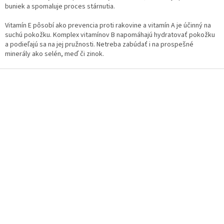
a
buniek a spomaluje proces stárnutia.
c
i
Vitamín E pôsobí ako prevencia proti rakovine a vitamín A je účinný na
e
suchú pokožku. Komplex vitamínov B napomáhajú hydratovať pokožku
p
a podieľajú sa na jej pružnosti. Netreba zabúdať i na prospešné
r
minerály ako selén, meď či zinok.
v
k
Z
y
á
v
p
ý
ä
p
t
i
i
s
u
e