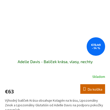
€73,49
–14 %
Adelle Davis - Balíček krása, vlasy, nechty
Skladom
Do košíka
€63
Výhodný balíček Krása obsahuje Kolagén na krásu, Lipozomálny
Zinok a Lipozomálny Glutatión od Adelle Davis na podporu pokožky
a pevných...