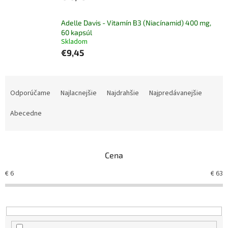
Adelle Davis - Vitamín B3 (Niacínamid) 400 mg,
60 kapsúl
Skladom
€9,45
R
a
Odporúčame
Najlacnejšie
Najdrahšie
Najpredávanejšie
d
e
Abecedne
n
i
e
Cena
p
r
€
6
€
63
o
d
u
k
t