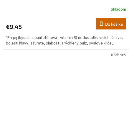
Skladom
Do košíka
€9,45
"Pri jej (kyselina pantoténová - vitamín B) nedostatku vniká - únava,
bolesti hlavy, závrate, slabosť, zrýchlený pulz, svalové kŕče,...
Kód:
965