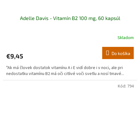
Adelle Davis - Vitamín B2 100 mg, 60 kapsúl
Skladom
Do košíka
€9,45
"Ak má človek dostatok vitamínu A i E vidí dobre i v noci, ale pri
nedostatku vitamínu B2 má oči citlivé voči svetlu a nosí tmavé...
Kód:
794