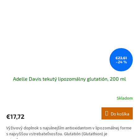
€23,61
–24 %
Adelle Davis tekutý lipozomálny glutatión, 200 ml
Skladom
Priemerné
hodnotenie
produktu
Do košíka
€17,72
je
5,0
Výživový doplnok s najsilnejším antioxidantom v lipozomálnej forme
z
s najvyššou vstrebateľnosťou. Glutatión (Glutathion) je
5