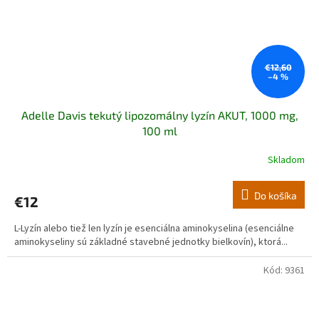
€12,60
–4 %
Adelle Davis tekutý lipozomálny lyzín AKUT, 1000 mg,
100 ml
Skladom
Do košíka
€12
L-Lyzín alebo tiež len lyzín je esenciálna aminokyselina (esenciálne
aminokyseliny sú základné stavebné jednotky bielkovín), ktorá...
Kód:
9361