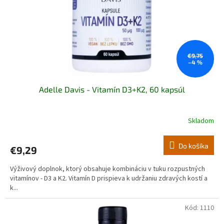
o
d
u
k
t
o
€9,75
–4 %
v
Adelle Davis - Vitamín D3+K2, 60 kapsúl
Skladom
Do košíka
€9,29
Výživový doplnok, ktorý obsahuje kombináciu v tuku rozpustných
vitamínov - D3 a K2. Vitamín D prispieva k udržaniu zdravých kostí a
k...
Kód:
1110