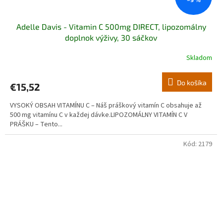
Adelle Davis - Vitamin C 500mg DIRECT, lipozomálny
doplnok výživy, 30 sáčkov
Skladom
Do košíka
€15,52
VYSOKÝ OBSAH VITAMÍNU C – Náš práškový vitamín C obsahuje až
500 mg vitamínu C v každej dávke.LIPOZOMÁLNY VITAMÍN C V
PRÁŠKU – Tento...
Kód:
2179