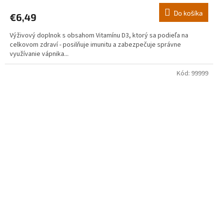
Do košíka
€6,49
Výživový doplnok s obsahom Vitamínu D3, ktorý sa podieľa na
celkovom zdraví - posilňuje imunitu a zabezpečuje správne
využívanie vápnika...
Kód:
99999