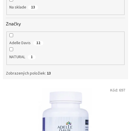
o
Na sklade
13
v
Značky
Adelle Davis
12
NATURAL
1
Zobrazených položiek:
13
V
Kód:
697
ý
p
i
s
p
r