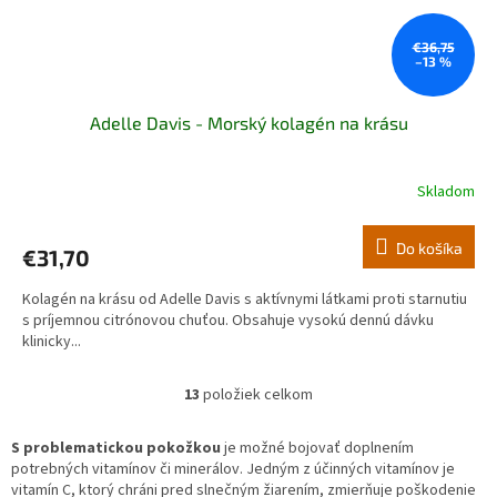
€36,75
–13 %
Adelle Davis - Morský kolagén na krásu
Skladom
Priemerné
hodnotenie
produktu
Do košíka
€31,70
je
5,0
Kolagén na krásu od Adelle Davis s aktívnymi látkami proti starnutiu
z
s príjemnou citrónovou chuťou. Obsahuje vysokú dennú dávku
5
klinicky...
hviezdičiek.
13
položiek celkom
O
v
l
S problematickou pokožkou
je možné bojovať doplnením
á
potrebných vitamínov či minerálov. Jedným z účinných vitamínov je
d
vitamín C, ktorý chráni pred slnečným žiarením, zmierňuje poškodenie