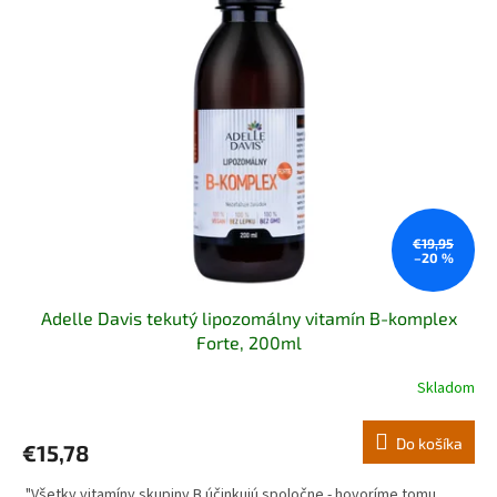
€19,95
–20 %
Adelle Davis tekutý lipozomálny vitamín B-komplex
Forte, 200ml
Skladom
Do košíka
€15,78
"Všetky vitamíny skupiny B účinkujú spoločne - hovoríme tomu