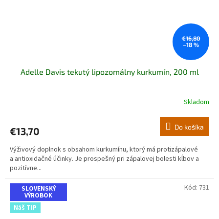
€16,80
–18 %
Adelle Davis tekutý lipozomálny kurkumín, 200 ml
Skladom
Do košíka
€13,70
Výživový doplnok s obsahom kurkumínu, ktorý má protizápalové
a antioxidačné účinky. Je prospešný pri zápalovej bolesti kĺbov a
pozitívne...
Kód:
731
SLOVENSKÝ
VÝROBOK
Náš TIP