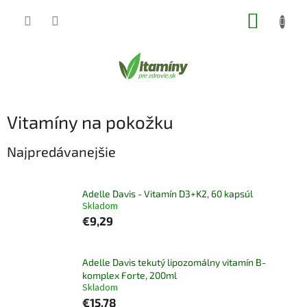
Prejsť
NÁKUP
na
obsah
KOŠÍK
Vitamíny na pokožku
Najpredávanejšie
Adelle Davis - Vitamín D3+K2, 60 kapsúl
Skladom
€9,29
Adelle Davis tekutý lipozomálny vitamín B-
komplex Forte, 200ml
Skladom
€15,78