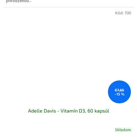
prirodzenou...
hviezdičiek.
Kód:
700
€7,65
–15 %
Adelle Davis - Vitamín D3, 60 kapsúl
Skladom