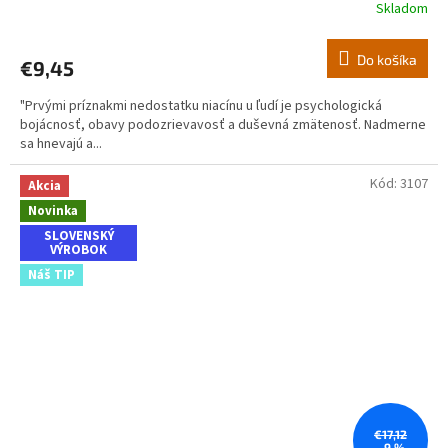
Skladom
Do košíka
€9,45
"Prvými príznakmi nedostatku niacínu u ľudí je psychologická
bojácnosť, obavy podozrievavosť a duševná zmätenosť. Nadmerne
sa hnevajú a...
Kód:
3107
Akcia
Novinka
SLOVENSKÝ
VÝROBOK
Náš TIP
€17,12
–9 %