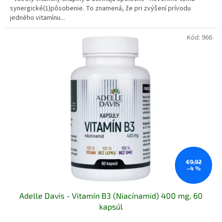
synergické(1)pôsobenie. To znamená, že pri zvýšení prívodu
jedného vitamínu...
Kód:
966
€9,92
–4 %
Adelle Davis - Vitamín B3 (Niacínamid) 400 mg, 60
kapsúl