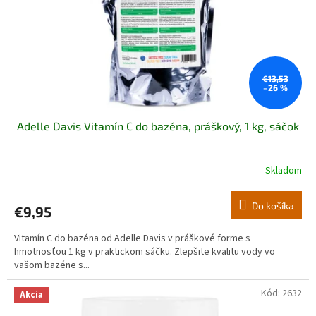
o
d
u
k
t
o
€13,53
–26 %
v
Adelle Davis Vitamín C do bazéna, práškový, 1 kg, sáčok
Skladom
Priemerné
hodnotenie
produktu
Do košíka
€9,95
je
5,0
Vitamín C do bazéna od Adelle Davis v práškové forme s
z
hmotnosťou 1 kg v praktickom sáčku. Zlepšite kvalitu vody vo
5
vašom bazéne s...
hviezdičiek.
Kód:
2632
Akcia