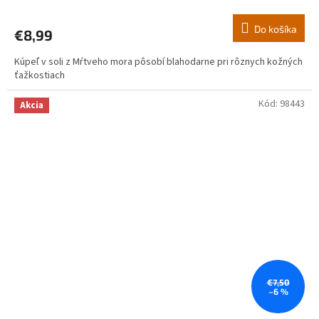
Do košíka
€8,99
Kúpeľ v soli z Mŕtveho mora pôsobí blahodarne pri rôznych kožných
ťažkostiach
Kód:
98443
Akcia
€7,50
–6 %