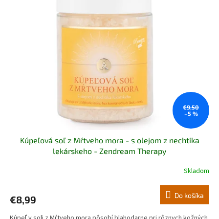
€9,50
–5 %
Kúpeľová soľ z Mŕtveho mora - s olejom z nechtíka
lekárskeho - Zendream Therapy
Skladom
Do košíka
€8,99
Kúpeľ v soli z Mŕtveho mora pôsobí blahodarne pri rôznych kožných