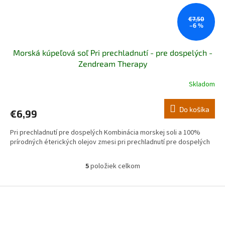
€7,50
–6 %
Morská kúpeľová soľ Pri prechladnutí - pre dospelých -
Zendream Therapy
Skladom
Do košíka
€6,99
Pri prechladnutí pre dospelých Kombinácia morskej soli a 100%
prírodných éterických olejov zmesi pri prechladnutí pre dospelých
5
položiek celkom
O
v
l
Z
á
á
d
p
a
ä