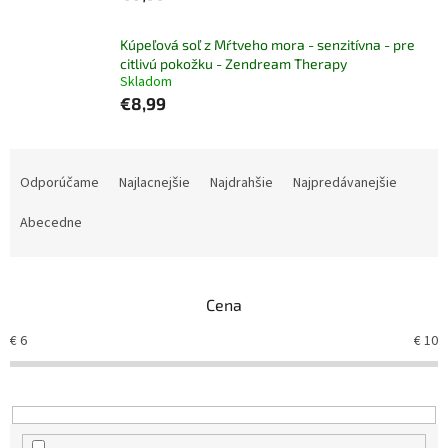
Kúpeľová soľ z Mŕtveho mora - senzitívna - pre
citlivú pokožku - Zendream Therapy
Skladom
€8,99
R
a
Odporúčame
Najlacnejšie
Najdrahšie
Najpredávanejšie
d
e
Abecedne
n
i
e
Cena
p
r
€
6
€
10
o
d
u
k
t