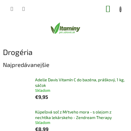
Prejsť
NÁKUP
na
obsah
KOŠÍK
Drogéria
Najpredávanejšie
Adelle Davis Vitamín C do bazéna, práškový, 1 kg,
sáčok
Skladom
€9,95
Kúpeľová soľ z Mŕtveho mora - s olejom z
nechtíka lekárskeho - Zendream Therapy
Skladom
€8,99