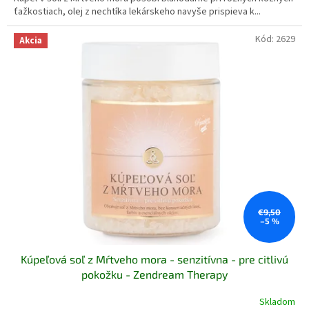
ťažkostiach, olej z nechtíka lekárskeho navyše prispieva k...
Kód:
2629
Akcia
€9,50
–5 %
Kúpeľová soľ z Mŕtveho mora - senzitívna - pre citlivú
pokožku - Zendream Therapy
Skladom