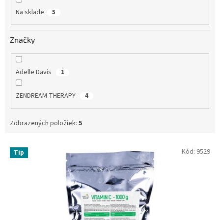
o
Na sklade
5
v
Značky
Adelle Davis
1
ZENDREAM THERAPY
4
Zobrazených položiek:
5
V
Kód:
9529
Tip
ý
p
i
s
p
r