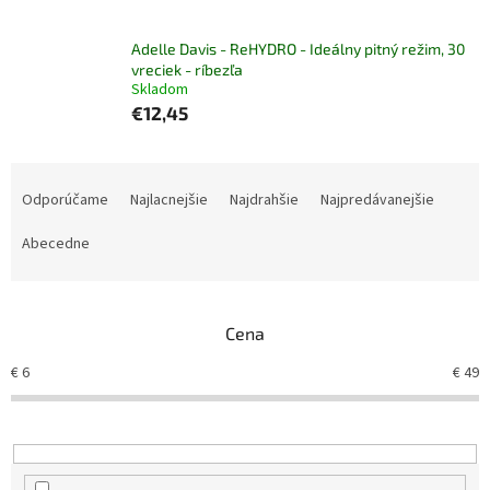
Adelle Davis - ReHYDRO - Ideálny pitný režim, 30
vreciek - ríbezľa
Skladom
€12,45
R
a
Odporúčame
Najlacnejšie
Najdrahšie
Najpredávanejšie
d
e
Abecedne
n
i
e
Cena
p
r
€
6
€
49
o
d
u
k
t