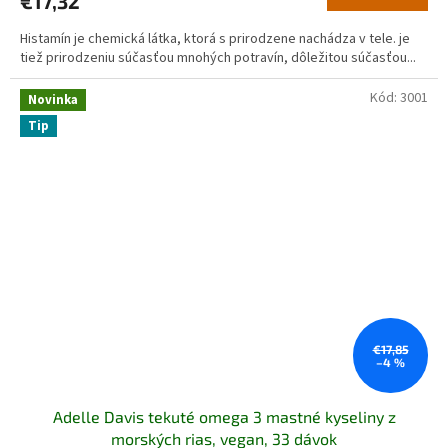
€17,32
Histamín je chemická látka, ktorá s prirodzene nachádza v tele. je
tiež prirodzeniu súčasťou mnohých potravín, dôležitou súčasťou...
Kód:
3001
Novinka
Tip
€17,85
–4 %
Adelle Davis tekuté omega 3 mastné kyseliny z
morských rias, vegan, 33 dávok