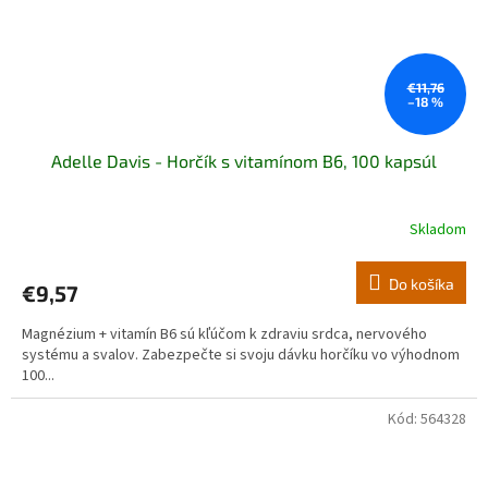
€11,76
–18 %
Adelle Davis - Horčík s vitamínom B6, 100 kapsúl
Skladom
Do košíka
€9,57
Magnézium + vitamín B6 sú kľúčom k zdraviu srdca, nervového
systému a svalov. Zabezpečte si svoju dávku horčíku vo výhodnom
100...
Kód:
564328