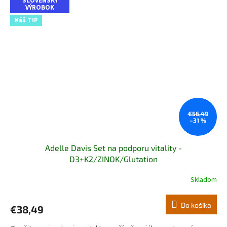
SLOVENSKÝ
VÝROBOK
Náš TIP
€56,49
–31 %
Adelle Davis Set na podporu vitality -
D3+K2/ZINOK/Glutation
Skladom
Do košíka
€38,49