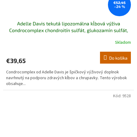
€52,45
–24 %
Adelle Davis tekutá lipozomálna kĺbová výživa
Condrocomplex chondroitín sulfát, glukozamín sulfát,
MSM, kyselina hyalurónová, 33 dávok
Skladom
Priemerné
hodnotenie
produktu
Do košíka
€39,65
je
5,0
Condrocomplex od Adelle Davis je špičkový výživový doplnok
z
navrhnutý na podporu zdravých kĺbov a chrupavky. Tento výrobok
5
obsahuje...
hviezdičiek.
Kód:
9528