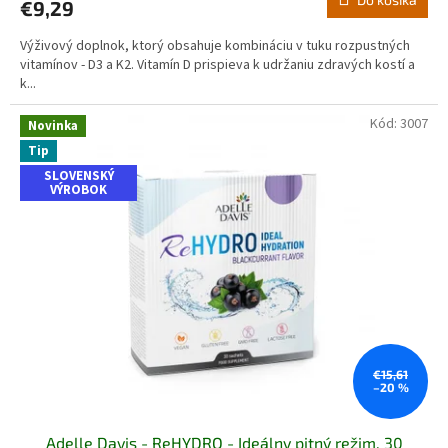
€9,29
Výživový doplnok, ktorý obsahuje kombináciu v tuku rozpustných
vitamínov - D3 a K2. Vitamín D prispieva k udržaniu zdravých kostí a
k...
Kód:
3007
Novinka
Tip
SLOVENSKÝ
VÝROBOK
€15,61
–20 %
Adelle Davis - ReHYDRO - Ideálny pitný režim, 30