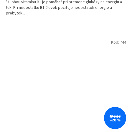
" Úlohou vitamínu B1 je pomáhať pri premene glukózy na energiu a
tuk. Pri nedostatku B1 človek pociťuje nedostatok energie a
prebytok...
Kód:
744
€18,38
–20 %