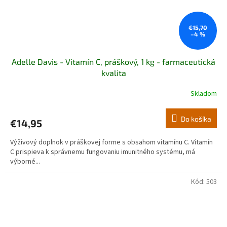
€15,70
–4 %
Adelle Davis - Vitamín C, práškový, 1 kg - farmaceutická
kvalita
Skladom
Priemerné
hodnotenie
produktu
Do košíka
€14,95
je
5,0
Výživový doplnok v práškovej forme s obsahom vitamínu C. Vitamín
z
C prispieva k správnemu fungovaniu imunitného systému, má
5
výborné...
hviezdičiek.
Kód:
503