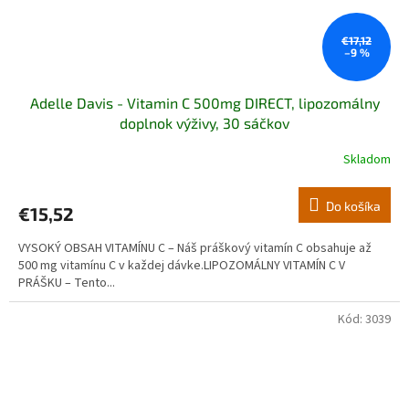
€17,12
–9 %
Adelle Davis - Vitamin C 500mg DIRECT, lipozomálny
doplnok výživy, 30 sáčkov
Skladom
Do košíka
€15,52
VYSOKÝ OBSAH VITAMÍNU C – Náš práškový vitamín C obsahuje až
500 mg vitamínu C v každej dávke.LIPOZOMÁLNY VITAMÍN C V
PRÁŠKU – Tento...
Kód:
3039