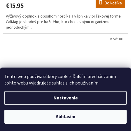
Do košíka
€15,95
Výživový doplnok s obsahom horčíka a vápnika v práškovej forme.
CalMag je vhodný pre každého, kto chce svojmu organizmu
jednoduchým...
Kód:
801
Tento web používa súbory cookie. Ďalším prechádzaním
tohto webu vyjadrujete súhlas s ich používaním.
Nastavenie
€18,38
Súhlasím
–20 %