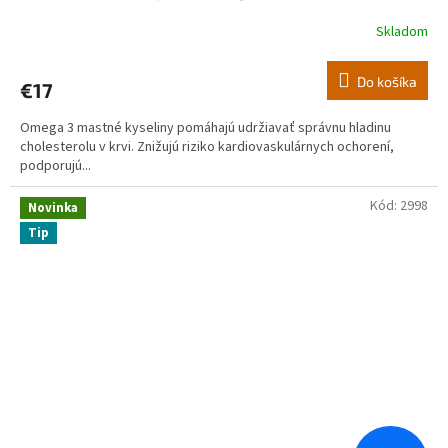
Skladom
Do košíka
€17
Omega 3 mastné kyseliny pomáhajú udržiavať správnu hladinu
cholesterolu v krvi. Znižujú riziko kardiovaskulárnych ochorení,
podporujú...
Kód:
2998
Novinka
Tip