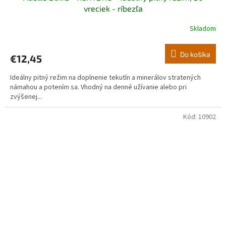
vreciek - ríbezľa
Skladom
Do košíka
€12,45
Ideálny pitný režim na doplnenie tekutín a minerálov stratených
námahou a potením sa. Vhodný na denné užívanie alebo pri
zvýšenej...
Kód:
10902