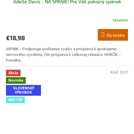
Adelle Davis - NA SPANIE! Pre Váš pokojný spánok
Skladom
Do košíka
€18,98
VÁPNIK – Podporuje uvoľnenie svalov a prispieva k upokojeniu
nervového systému, čím prispieva k celkovej relaxácii. HORČÍK –
Pomáha...
Kód:
3107
Akcia
Novinka
SLOVENSKÝ
VÝROBOK
Náš TIP