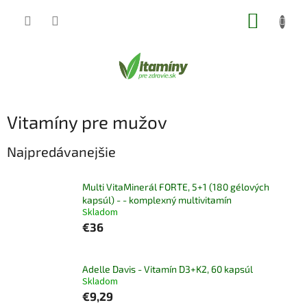
Prejsť
NÁKUP
na
obsah
KOŠÍK
Vitamíny pre mužov
Najpredávanejšie
Multi VitaMinerál FORTE, 5+1 (180 gélových
kapsúl) - - komplexný multivitamín
Skladom
€36
Adelle Davis - Vitamín D3+K2, 60 kapsúl
Skladom
€9,29