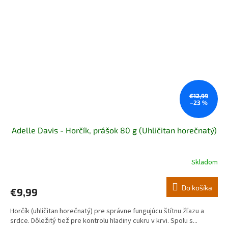
€12,99
–23 %
Adelle Davis - Horčík, prášok 80 g (Uhličitan horečnatý)
Skladom
Do košíka
€9,99
Horčík (uhličitan horečnatý) pre správne fungujúcu štítnu žľazu a
srdce. Dôležitý tiež pre kontrolu hladiny cukru v krvi. Spolu s...