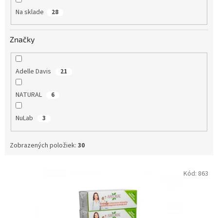
o
Na sklade
28
v
Značky
Adelle Davis
21
NATURAL
6
NuLab
3
Zobrazených položiek:
30
V
Kód:
863
ý
p
i
s