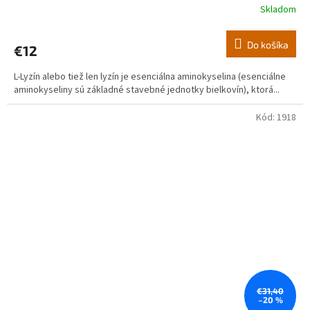
Skladom
Do košíka
€12
L-Lyzín alebo tiež len lyzín je esenciálna aminokyselina (esenciálne
aminokyseliny sú základné stavebné jednotky bielkovín), ktorá...
Kód:
1918
€31,40
–20 %