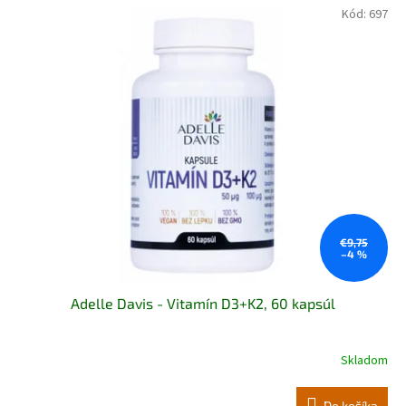
Kód:
697
€9,75
–4 %
Adelle Davis - Vitamín D3+K2, 60 kapsúl
Skladom
Do košíka