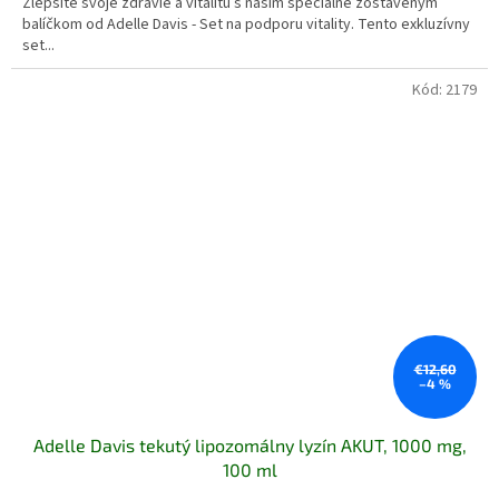
Zlepšite svoje zdravie a vitalitu s naším špeciálne zostaveným
balíčkom od Adelle Davis - Set na podporu vitality. Tento exkluzívny
set...
Kód:
2179
€12,60
–4 %
Adelle Davis tekutý lipozomálny lyzín AKUT, 1000 mg,
100 ml