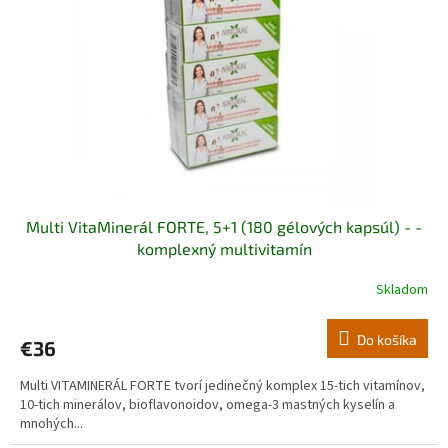
p
r
o
d
u
k
t
o
v
Multi VitaMinerál FORTE, 5+1 (180 gélových kapsúl) - -
komplexný multivitamín
Skladom
Priemerné
hodnotenie
produktu
Do košíka
€36
je
5,0
Multi VITAMINERÁL FORTE tvorí jedinečný komplex 15-tich vitamínov,
z
10-tich minerálov, bioflavonoidov, omega-3 mastných kyselín a
5
mnohých...
hviezdičiek.