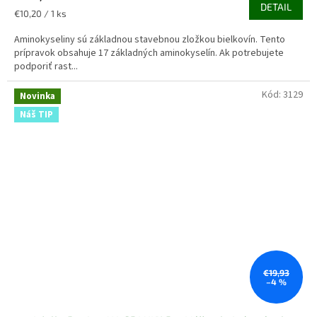
DETAIL
Jednotková
€10,20 / 1 ks
cena:
Aminokyseliny sú základnou stavebnou zložkou bielkovín. Tento
prípravok obsahuje 17 základných aminokyselín. Ak potrebujete
podporiť rast...
Kód:
3129
Novinka
Náš TIP
€19,93
–4 %