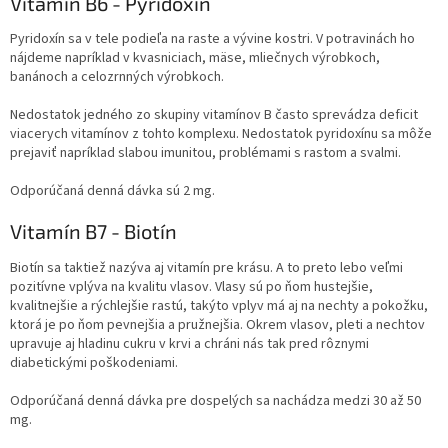
Vitamín B6 - Pyridoxín
Pyridoxín sa v tele podieľa na raste a vývine kostri. V potravinách ho
nájdeme napríklad v kvasniciach, mäse, mliečnych výrobkoch,
banánoch a celozrnných výrobkoch.
Nedostatok jedného zo skupiny vitamínov B často sprevádza deficit
viacerych vitamínov z tohto komplexu. Nedostatok pyridoxínu sa môže
prejaviť napríklad slabou imunitou, problémami s rastom a svalmi.
Odporúčaná denná dávka sú 2 mg.
Vitamín B7 - Biotín
Biotín sa taktiež nazýva aj vitamín pre krásu. A to preto lebo veľmi
pozitívne vplýva na kvalitu vlasov. Vlasy sú po ňom hustejšie,
kvalitnejšie a rýchlejšie rastú, takýto vplyv má aj na nechty a pokožku,
ktorá je po ňom pevnejšia a pružnejšia. Okrem vlasov, pleti a nechtov
upravuje aj hladinu cukru v krvi a chráni nás tak pred rôznymi
diabetickými poškodeniami.
Odporúčaná denná dávka pre dospelých sa nachádza medzi 30 až 50
mg.