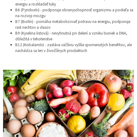
energiu a rozkladať tuky
B6 (Pyridoxín) - podporuje obranyschopnosť organizmu a podieľa sa
na rozvoji mozgu
B7 (Biotín) - pomáha metabolizovať potravu na energiu, podporuje
rast nechtov a vlasov
B9 (Kyselina listová) - nevyhnutná pri delení a vzniku buniek a DNA,
dôležitá v tehotenstve
B12 (Kobalamín) - zastáva väčšinu vyššie spomenutých benefitov, ale
nachádza sa len v živočíšnych produktoch