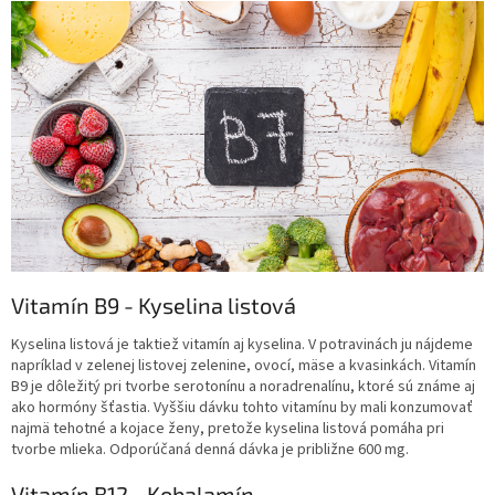
Vitamín B9 - Kyselina listová
Kyselina listová je taktiež vitamín aj kyselina. V potravinách ju nájdeme
napríklad v zelenej listovej zelenine, ovocí, mäse a kvasinkách. Vitamín
B9 je dôležitý pri tvorbe serotonínu a noradrenalínu, ktoré sú známe aj
ako hormóny šťastia. Vyššiu dávku tohto vitamínu by mali konzumovať
najmä tehotné a kojace ženy, pretože kyselina listová pomáha pri
tvorbe mlieka. Odporúčaná denná dávka je približne 600 mg.
Vitamín B12 - Kobalamín