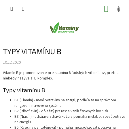
Prejsť
NÁKUP
na
obsah
KOŠÍK
TYPY VITAMÍNU B
10.12.2020
Vitamín B je pomenovanie pre skupinu 8 ľudských vitamínov, preto sa
niekedy nazýva aj B komplex.
Typy vitamínu B
B1 (Tiamín) - mení potraviny na energi, podieľa sa na správnom
fungovaní nervového systému
B2 (Riboflavín) - dôležitý pre rast a vznik červených krviniek
B3 (Niacín) - udržiava zdravú kožu a pomáha metabolizovať potravu
na energiu
B5 (Kyselina pantoténová) - pomáha metabolizovať potravu na