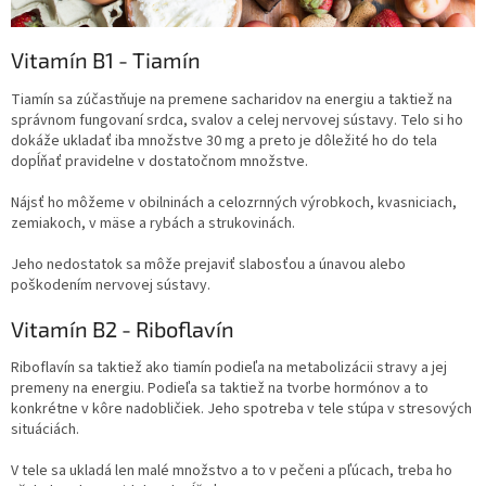
Vitamín B1 - Tiamín
Tiamín sa zúčastňuje na premene sacharidov na energiu a taktiež na
správnom fungovaní srdca, svalov a celej nervovej sústavy. Telo si ho
dokáže ukladať iba množstve 30 mg a preto je dôležité ho do tela
dopĺňať pravidelne v dostatočnom množstve.
Nájsť ho môžeme v obilninách a celozrnných výrobkoch, kvasniciach,
zemiakoch, v mäse a rybách a strukovinách.
Jeho nedostatok sa môže prejaviť slabosťou a únavou alebo
poškodením nervovej sústavy.
Vitamín B2 - Riboflavín
Riboflavín sa taktiež ako tiamín podieľa na metabolizácii stravy a jej
premeny na energiu. Podieľa sa taktiež na tvorbe hormónov a to
konkrétne v kôre nadobličiek. Jeho spotreba v tele stúpa v stresových
situáciách.
V tele sa ukladá len malé množstvo a to v pečeni a pľúcach, treba ho