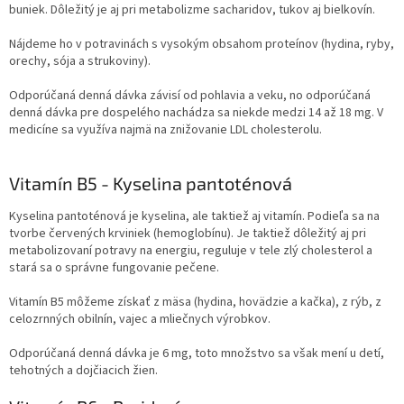
buniek. Dôležitý je aj pri metabolizme sacharidov, tukov aj bielkovín.
Nájdeme ho v potravinách s vysokým obsahom proteínov (hydina, ryby,
orechy, sója a strukoviny).
Odporúčaná denná dávka závisí od pohlavia a veku, no odporúčaná
denná dávka pre dospelého nachádza sa niekde medzi 14 až 18 mg. V
medicíne sa využíva najmä na znižovanie LDL cholesterolu.
Vitamín B5 - Kyselina pantoténová
Kyselina pantoténová je kyselina, ale taktiež aj vitamín. Podieľa sa na
tvorbe červených krviniek (hemoglobínu). Je taktiež dôležitý aj pri
metabolizovaní potravy na energiu, reguluje v tele zlý cholesterol a
stará sa o správne fungovanie pečene.
Vitamín B5 môžeme získať z mäsa (hydina, hovädzie a kačka), z rýb, z
celozrnných obilnín, vajec a mliečnych výrobkov.
Odporúčaná denná dávka je 6 mg, toto množstvo sa však mení u detí,
tehotných a dojčiacich žien.