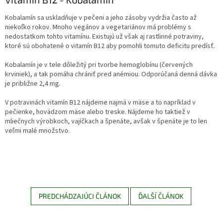
Kobalamín sa uskladňuje v pečeni a jeho zásoby vydržia často až
niekoľko rokov. Mnoho vegánov a vegetariánov má problémy s
nedostatkom tohto vitamínu. Existujú už však aj rastlinné potraviny,
ktoré sú obohatené o vitamín B12 aby pomohli tomuto deficitu predísť.
Kobalamín je v tele dôležitý pri tvorbe hemoglobínu (červených
krviniek), a tak pomáha chrániť pred anémiou. Odporúčaná denná dávka
je približne 2,4 mg.
V potravinách vitamín B12 nájdeme najmä v mäse a to napríklad v
pečienke, hovädzom mäse alebo treske. Nájdeme ho taktiež v
mliečnych výrobkoch, vajíčkach a špenáte, avšak v špenáte je to len
veľmi malé množstvo.
PREDCHÁDZAJÚCI ČLÁNOK
ĎALŠÍ ČLÁNOK