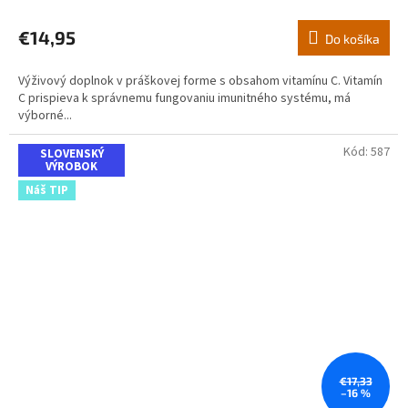
hodnotenie
produktu
€14,95
Do košíka
je
5,0
Výživový doplnok v práškovej forme s obsahom vitamínu C. Vitamín
z
C prispieva k správnemu fungovaniu imunitného systému, má
5
výborné...
hviezdičiek.
Kód:
587
SLOVENSKÝ
VÝROBOK
Náš TIP
€17,33
–16 %