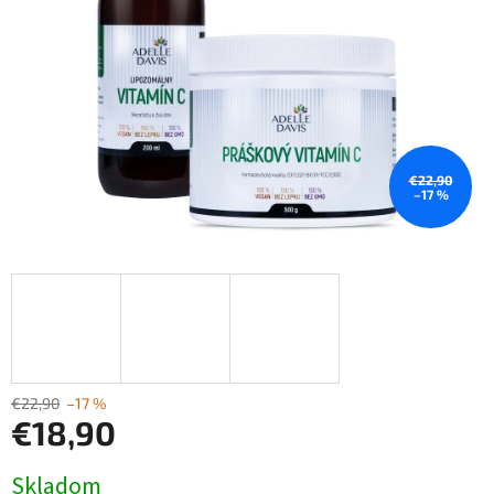
€22,90
–17 %
€22,90
–17 %
€18,90
Jednotková
Skladom
cena: