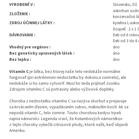
VYROBENÉ V :
Slovensko, EÚ
askorban sodný
ZLOŽENIE :
konzervačná lá
ZDROJ ÚČINNEJ LÁTKY :
kyselina L-ask
Dospelí : 2 x 1
DÁVKOVANIE :
Deti od 6 rokov
Deti od 3 do 6 
Vhodný pre vegánov :
áno
Bez geneticky upravených látok :
áno
Bez lepku :
áno
Vitamín C
je látka, bez ktorej naše telo nedokáže normálne
fungovať (pri extrémnom nedostatku by dokonca zomrelo), ale
nedokáže si ho samo vytvoriť. Musí ho teda prijímať zvonku.
Zdrojom vitamínu C sú potraviny alebo výživové doplnky.
Choroba z nedostatku vitamínu C sa nazýva skorbut a prejavuje
sa krvácaním ďasien, vypadávaním zubov, mäknutím kostí. Ak sa
nepodá vitamín C, telo zomrie. Touto chorobou kedysi trpeli
najmä námorníci. Legenda vraví, že Kolumbových námorníkov
z tejto choroby vyliečili citrusové plody, ktoré našli, keď objavili
Ameriku.