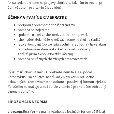
Ak sa teda pozrieme na prejavy skorbutu, tak nám to povie, pri
čom všetkom je vitamín C potrebný.
ÚČINKY VITAMÍNU C V SKRATKE
podporuje obranyschopnosť organizmu
pomáha pri hojení rán
spolupracuje pri stavbe kostí, zubov a chrupaviek
jeho nedostatok môže vyvolávať nadmernú chuť na sladké
je to antioxidant (bojuje teda s voľnými radikálmi – tie vznikajú
pri nadmernom strese alebo keď je človek vystavený
znečisťujúcim alebo jedovatým látkam)
pomáha pri rôznych chemických procesoch v tele
Výskum účinkov vitamínu C prebieha neustále a aj počas
koronavírusu sa používal napríklad v New Yorku pri liečbe
nakazených. Tento vitamín sa dokonca podáva aj formou injekcií.
To všetko naznačuje a zdá sa, že vitamín C je skutočne potrebný
a nenahraditeľný.
LIPOZOMÁLNA FORMA
Lipozomálna forma
má na rozdiel od bežných foriem až 5-krát