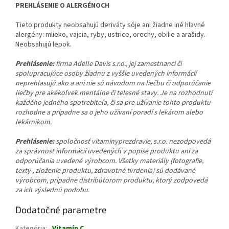
PREHLÁSENIE O ALERGÉNOCH
Tieto produkty neobsahujú deriváty sóje ani žiadne iné hlavné
alergény: mlieko, vajcia, ryby, ustrice, orechy, obilie a arašidy.
Neobsahujú lepok.
Prehlásenie:
firma Adelle Davis s.r.o., jej zamestnanci či
spolupracujúce osoby žiadnu z vyššie uvedených informácií
neprehlasujú ako a ani nie sú návodom na liečbu či odporúčanie
liečby pre akékoľvek mentálne či telesné stavy. Je na rozhodnutí
každého jedného spotrebiteľa, či sa pre užívanie tohto produktu
rozhodne a prípadne sa o jeho užívaní poradí s lekárom alebo
lekárnikom.
Prehlásenie:
spoločnosť vitaminyprezdravie, s.r.o. nezodpovedá
za správnosť informácií uvedených v popise produktu ani za
odporúčania uvedené výrobcom. Všetky materiály (fotografie,
texty , zloženie produktu, zdravotné tvrdenia) sú dodávané
výrobcom, prípadne distribútorom produktu, ktorý zodpovedá
za ich výslednú podobu.
Dodatočné parametre
Kategória
:
Vitamín C