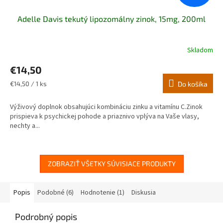
Adelle Davis tekutý lipozomálny zinok, 15mg, 200ml
Skladom
Priemerné
hodnotenie
€14,50
produktu
je
Jednotková
€14,50 / 1 ks
Do košíka
5,0
cena:
z
Výživový doplnok obsahujúci kombináciu zinku a vitamínu C.Zinok
5
prispieva k psychickej pohode a priaznivo vplýva na Vaše vlasy,
hviezdičiek.
nechty a...
ZOBRAZIŤ VŠETKY SÚVISIACE PRODUKTY
Popis
Podobné (6)
Hodnotenie (1)
Diskusia
Podrobný popis