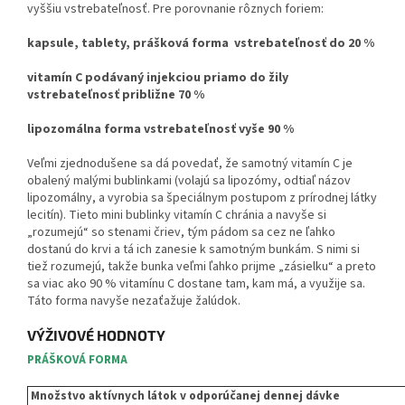
vyššiu vstrebateľnosť. Pre porovnanie rôznych foriem:
kapsule, tablety, prášková forma vstrebateľnosť do 20 %
vitamín C podávaný injekciou priamo do žily
vstrebateľnosť približne 70 %
lipozomálna forma vstrebateľnosť vyše 90 %
Veľmi zjednodušene sa dá povedať, že samotný vitamín C je
obalený malými bublinkami (volajú sa lipozómy, odtiaľ názov
lipozomálny, a vyrobia sa špeciálnym postupom z prírodnej látky
lecitín). Tieto mini bublinky vitamín C chránia a navyše si
„rozumejú“ so stenami čriev, tým pádom sa cez ne ľahko
dostanú do krvi a tá ich zanesie k samotným bunkám. S nimi si
tiež rozumejú, takže bunka veľmi ľahko prijme „zásielku“ a preto
sa viac ako 90 % vitamínu C dostane tam, kam má, a využije sa.
Táto forma navyše nezaťažuje žalúdok.
VÝŽIVOVÉ HODNOTY
PRÁŠKOVÁ FORMA
Množstvo aktívnych látok v odporúčanej dennej dávke