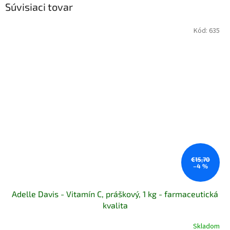
Súvisiaci tovar
Kód:
635
€15,70
–4 %
Adelle Davis - Vitamín C, práškový, 1 kg - farmaceutická
kvalita
Skladom
Priemerné