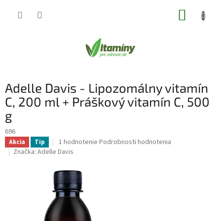
Prejsť
NÁKUP
na
obsah
KOŠÍK
Adelle Davis - Lipozomálny vitamín
C, 200 ml + Práškový vitamín C, 500
g
696
Priemerné
1 hodnotenie
Podrobnosti hodnotenia
Akcia
Tip
hodnotenie
Značka:
Adelle Davis
produktu
je
5,0
z
5
hviezdičiek.