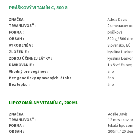
PRÁŠKOVÝ VITAMÍN C, 500 G
ZNAČKA :
Adelle Davis
TRVANLIVOSŤ :
24 mesiacov o
FORMA :
prášková
OBSAH :
500 g / 500 de
VYROBENÉ V :
Slovensko, EÚ
ZLOŽENIE :
kyselina L-asko
ZDROJ ÚČINNEJ LÁTKY :
kyselina L-ask
DÁVKOVANIE :
1 x štvrť čajove
Vhodný pre vegánov :
áno
Bez geneticky upravených látok :
áno
Bez lepku :
áno
LIPOZOMÁLNY VITAMÍN C, 200 ML
ZNAČKA :
Adelle Davis
TRVANLIVOSŤ :
12 mesiacov o
FORMA :
tekutá lipozom
OBSAH :
200ml / 20 de