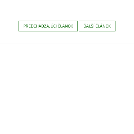
PREDCHÁDZAJÚCI ČLÁNOK
ĎALŠÍ ČLÁNOK
Z
á
p
ä
t
i
e