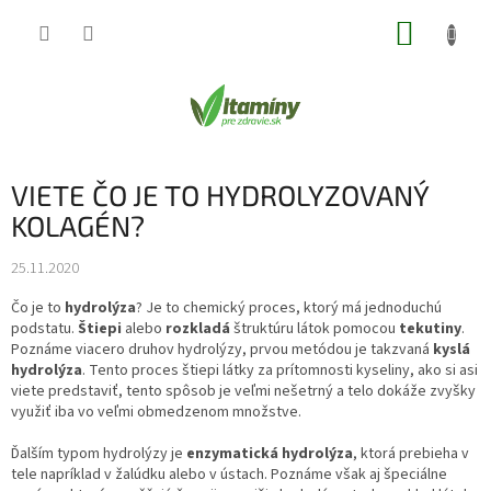
Prejsť
NÁKUP
na
obsah
KOŠÍK
VIETE ČO JE TO HYDROLYZOVANÝ
KOLAGÉN?
25.11.2020
Čo je to
hydrolýza
? Je to chemický proces, ktorý má jednoduchú
podstatu.
Štiepi
alebo
rozkladá
štruktúru látok pomocou
tekutiny
.
Poznáme viacero druhov hydrolýzy, prvou metódou je takzvaná
kyslá
hydrolýza
. Tento proces štiepi látky za prítomnosti kyseliny, ako si asi
viete predstaviť, tento spôsob je veľmi nešetrný a telo dokáže zvyšky
využiť iba vo veľmi obmedzenom množstve.
Ďalším typom hydrolýzy je
enzymatická hydrolýza
, ktorá prebieha v
tele napríklad v žalúdku alebo v ústach. Poznáme však aj špeciálne