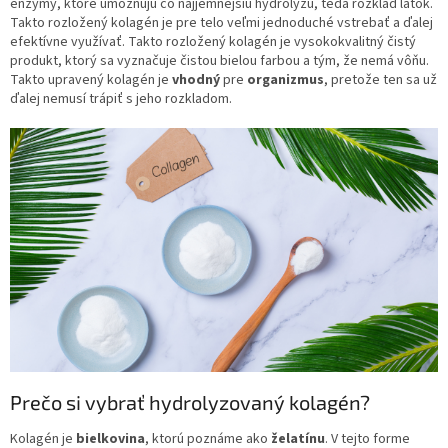
enzýmy, ktoré umožňujú čo najjemnejšiu hydrolýzu, teda rozklad látok.
Takto rozložený kolagén je pre telo veľmi jednoduché vstrebať a ďalej
efektívne využívať. Takto rozložený kolagén je vysokokvalitný čistý
produkt, ktorý sa vyznačuje čistou bielou farbou a tým, že nemá vôňu.
Takto upravený kolagén je
vhodný
pre
organizmus
, pretože ten sa už
ďalej nemusí trápiť s jeho rozkladom.
Prečo si vybrať hydrolyzovaný kolagén?
Kolagén je
bielkovina
, ktorú poznáme ako
želatínu
. V tejto forme