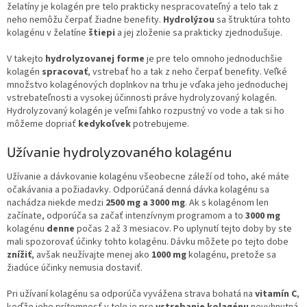
želatíny je kolagén pre telo prakticky nespracovateľný a telo tak z
neho nemôžu čerpať žiadne benefity.
Hydrolýzou
sa štruktúra tohto
kolagénu v želatíne
štiepi
a jej zloženie sa prakticky zjednodušuje.
V takejto
hydrolyzovanej forme
je pre telo omnoho jednoduchšie
kolagén
spracovať
, vstrebať ho a tak z neho čerpať benefity. Veľké
množstvo kolagénových doplnkov na trhu je vďaka jeho jednoduchej
vstrebateľnosti a vysokej účinnosti práve hydrolyzovaný kolagén.
Hydrolyzovaný kolagén je veľmi ľahko rozpustný vo vode a tak si ho
môžeme dopriať
kedykoľvek
potrebujeme.
Užívanie hydrolyzovaného kolagénu
Užívanie a dávkovanie kolagénu všeobecne záleží od toho, aké máte
očakávania a požiadavky. Odporúčaná denná dávka kolagénu sa
nachádza niekde medzi
2500 mg a 3000 mg
. Ak s kolagénom len
začínate, odporúča sa začať intenzívnym programom a to
3000 mg
kolagénu
denne
počas 2 až 3 mesiacov. Po uplynutí tejto doby by ste
mali spozorovať účinky tohto kolagénu. Dávku môžete po tejto dobe
znížiť
, avšak neužívajte menej ako
1000 mg
kolagénu, pretože sa
žiadúce účinky nemusia dostaviť.
Pri užívaní kolagénu sa odporúča vyvážena strava bohatá na
vitamín C
,
keďže jeho prítomnosť v tele je pre
vstrebanie kolagénu
nevyhnutná.