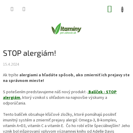
Prejsť
NÁKUP
na
obsah
KOŠÍK
STOP alergiám!
15.4.2024
Ak trpíte
alergiami a hľadáte spôsob, ako zmierniť ich prejavy ste
na správnom mieste!
S potešením predstavujeme náš nový produkt -
Balíček - STOP
alergiám
, ktorý vznikol s ohľadom na najnovšie výskumy a
odporúčania.
Tento balíček obsahuje kľúčové zložky, ktoré pomáhajú posilniť
imunitný systém a zmierniť prejavy alergií: Omega-3, B-komplex,
vitamín A+D3, vitamín C a vitamín E. Čo ho robí ešte špeciálnejším? Jeho
vznik bol inšpirovaný vplyvom významnej knihy od Adelle Davis