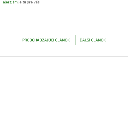
alergiám
je tu pre vás.
PREDCHÁDZAJÚCI ČLÁNOK
ĎALŠÍ ČLÁNOK
Z
á
p
ä
t
i
e