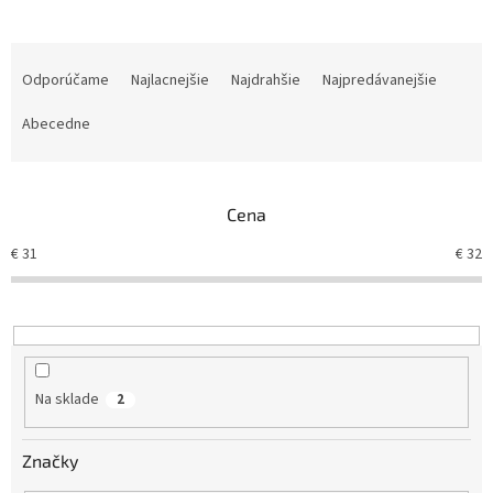
R
a
Odporúčame
Najlacnejšie
Najdrahšie
Najpredávanejšie
d
e
Abecedne
n
i
e
Cena
p
r
€
31
€
32
o
d
u
k
t
o
Na sklade
2
v
Značky