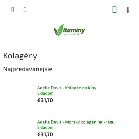
Prejsť
NÁKUP
na
obsah
KOŠÍK
Kolagény
Najpredávanejšie
Adelle Davis - Kolagén na kĺby
Skladom
€31,70
Adelle Davis - Morský kolagén na krásu
Skladom
€31,70