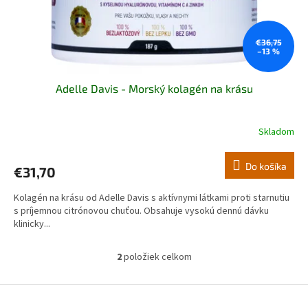
€36,75
–13 %
Adelle Davis - Morský kolagén na krásu
Skladom
Priemerné
hodnotenie
produktu
Do košíka
€31,70
je
5,0
Kolagén na krásu od Adelle Davis s aktívnymi látkami proti starnutiu
z
s príjemnou citrónovou chuťou. Obsahuje vysokú dennú dávku
5
klinicky...
hviezdičiek.
2
položiek celkom
O
v
l
Z
á
á