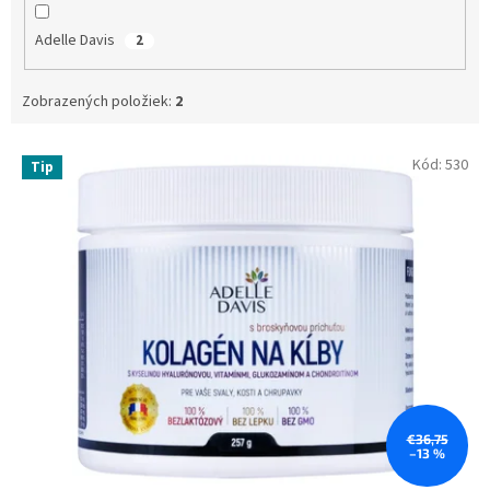
Adelle Davis
2
Zobrazených položiek:
2
V
Kód:
530
Tip
ý
p
i
s
p
r
o
d
u
k
t
o
€36,75
–13 %
v