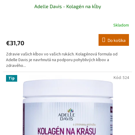
Adelle Davis - Kolagén na kĺby
Skladom
Priemerné
hodnotenie
produktu
Do košíka
€31,70
je
5,0
Zdravie vašich kĺbov vo vašich rukách. Kolagénová formula od
z
Adelle Davis je navrhnutá na podporu pohyblivých kĺbov a
5
zdravého...
hviezdičiek.
Kód:
524
Tip