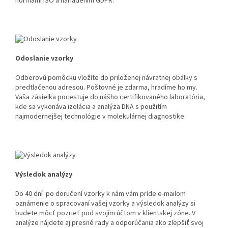
normami ISO a nariadením GDPR.
Odoslanie vzorky
Odberovú pomôcku vložíte do priloženej návratnej obálky s
predtlačenou adresou. Poštovné je zdarma, hradíme ho my.
Vaša zásielka pocestuje do nášho certifikovaného laboratória,
kde sa vykonáva izolácia a analýza DNA s použitím
najmodernejšej technológie v molekulárnej diagnostike.
Výsledok analýzy
Do 40 dní po doručení vzorky k nám vám príde e-mailom
oznámenie o spracovaní vašej vzorky a výsledok analýzy si
budete môcť pozrieť pod svojím účtom v klientskej zóne. V
analýze nájdete aj presné rady a odporúčania ako zlepšiť svoj