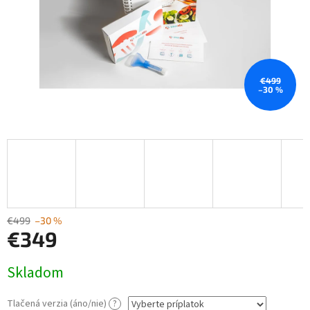
€499
–30 %
€499
–30 %
€349
Jednotková
Skladom
cena:
Tlačená verzia (áno/nie)
?