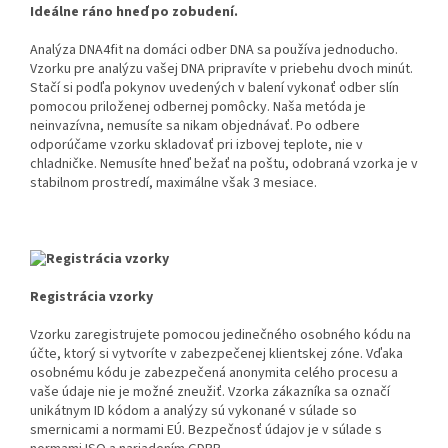
Ideálne ráno hneď po zobudení.
Analýza DNA4fit na domáci odber DNA sa používa jednoducho.
Vzorku pre analýzu vašej DNA pripravíte v priebehu dvoch minút.
Stačí si podľa pokynov uvedených v balení vykonať odber slín
pomocou priloženej odbernej pomôcky. Naša metóda je
neinvazívna, nemusíte sa nikam objednávať. Po odbere
odporúčame vzorku skladovať pri izbovej teplote, nie v
chladničke. Nemusíte hneď bežať na poštu, odobraná vzorka je v
stabilnom prostredí, maximálne však 3 mesiace.
Registrácia vzorky
Vzorku zaregistrujete pomocou jedinečného osobného kódu na
účte, ktorý si vytvoríte v zabezpečenej klientskej zóne. Vďaka
osobnému kódu je zabezpečená anonymita celého procesu a
vaše údaje nie je možné zneužiť. Vzorka zákazníka sa označí
unikátnym ID kódom a analýzy sú vykonané v súlade so
smernicami a normami EÚ. Bezpečnosť údajov je v súlade s