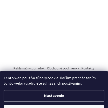
Reklamačný poriadok
Obchodné podmienky
Kontakty
Tento web používa súbory cookie. Ďalším prechádzaním
tohto webu vyjadrujete súhlas s ich používaním.
Vytvoril Shoptet
Nastavenie
Copyright 2026
www.vitaminyprezdravie.sk
. Všetky práva