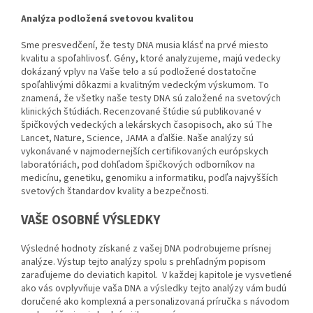
Analýza podložená svetovou kvalitou
Sme presvedčení, že testy DNA musia klásť na prvé miesto
kvalitu a spoľahlivosť. Gény, ktoré analyzujeme, majú vedecky
dokázaný vplyv na Vaše telo a sú podložené dostatočne
spoľahlivými dôkazmi a kvalitným vedeckým výskumom. To
znamená, že všetky naše testy DNA sú založené na svetových
klinických štúdiách. Recenzované štúdie sú publikované v
špičkových vedeckých a lekárskych časopisoch, ako sú The
Lancet, Nature, Science, JAMA a ďalšie. Naše analýzy sú
vykonávané v najmodernejších certifikovaných európskych
laboratóriách, pod dohľadom špičkových odborníkov na
medicínu, genetiku, genomiku a informatiku, podľa najvyšších
svetových štandardov kvality a bezpečnosti.
VAŠE OSOBNÉ VÝSLEDKY
Výsledné hodnoty získané z vašej DNA podrobujeme prísnej
analýze. Výstup tejto analýzy spolu s prehľadným popisom
zaraďujeme do deviatich kapitol. V každej kapitole je vysvetlené
ako vás ovplyvňuje vaša DNA a výsledky tejto analýzy vám budú
doručené ako komplexná a personalizovaná príručka s návodom