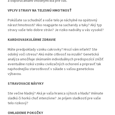
a odporúčaniami vhodnými iba pre vás.
VPLYV STRAVY NA TELESNÚ HMOTNOSŤ
Pokúšate sa schudnúť a vaše telo je náchylné na opätovný
nárast hmotnosti? Ako reagujete na sacharidy a tuky? Aký typ
stravy vaše telo dobre strávi? Je riziko nadváhy u vás vysoké?
KARDIOVASKULÁRNE ZDRAVIE
Máte predpoklady vzniku cukrovky? Hrozí vám infarkt? Ste
odolný voči stresu? Akú máte citlivosť na inzulín? Genetická
analýza umožňuje skúmaním individuálnych predispozícií znížiť
eventuálne riziká vzniku civilizačných ochorení a pripraviť tak
najvhodnejšiu starostlivosť v súlade s vašou genetickou
výbavou.
STRAVOVACIE NÁVYKY
Ste večne hladný? Aká je vaša hranica sýtosti a hladu? Vnímate
sladkú či horkú chuť intenzívne? Je príjem sladkostí pre vaše
telo rizikový?
OMLADENIE POKOŽKY