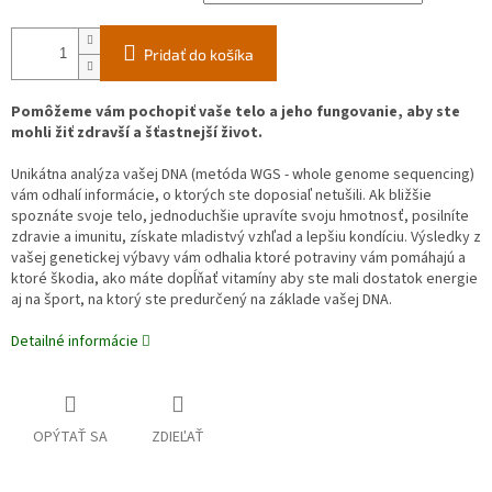
Pridať do košíka
Pomôžeme vám pochopiť vaše telo a jeho fungovanie, aby ste
mohli žiť zdravší a šťastnejší život.
Unikátna analýza vašej DNA (metóda WGS - whole genome sequencing)
vám odhalí informácie, o ktorých ste doposiaľ netušili. Ak bližšie
spoznáte svoje telo, jednoduchšie upravíte svoju hmotnosť, posilníte
zdravie a imunitu, získate mladistvý vzhľad a lepšiu kondíciu. Výsledky z
vašej genetickej výbavy vám odhalia ktoré potraviny vám pomáhajú a
ktoré škodia, ako máte dopĺňať vitamíny aby ste mali dostatok energie
aj na šport, na ktorý ste predurčený na základe vašej DNA.
Detailné informácie
OPÝTAŤ SA
ZDIEĽAŤ