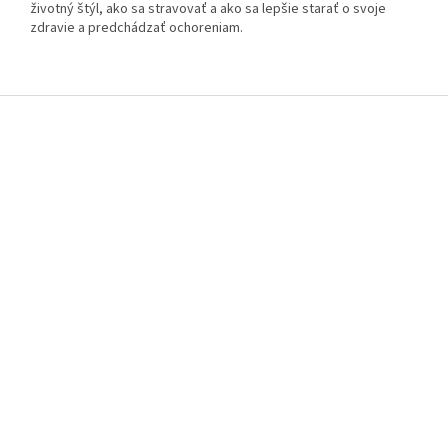
životný štýl, ako sa stravovať a ako sa lepšie starať o svoje
zdravie a predchádzať ochoreniam.
Z
á
p
ä
t
i
e