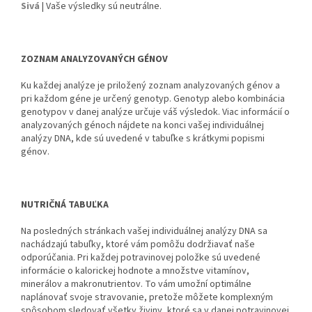
Sivá
| Vaše výsledky sú neutrálne.
ZOZNAM ANALYZOVANÝCH GÉNOV
Ku každej analýze je priložený zoznam analyzovaných génov a
pri každom géne je určený genotyp. Genotyp alebo kombinácia
genotypov v danej analýze určuje váš výsledok. Viac informácií o
analyzovaných génoch nájdete na konci vašej individuálnej
analýzy DNA, kde sú uvedené v tabuľke s krátkymi popismi
génov.
NUTRIČNÁ TABUĽKA
Na posledných stránkach vašej individuálnej analýzy DNA sa
nachádzajú tabuľky, ktoré vám pomôžu dodržiavať naše
odporúčania. Pri každej potravinovej položke sú uvedené
informácie o kalorickej hodnote a množstve vitamínov,
minerálov a makronutrientov. To vám umožní optimálne
naplánovať svoje stravovanie, pretože môžete komplexným
spôsobom sledovať všetky živiny, ktoré sa v danej potravinovej