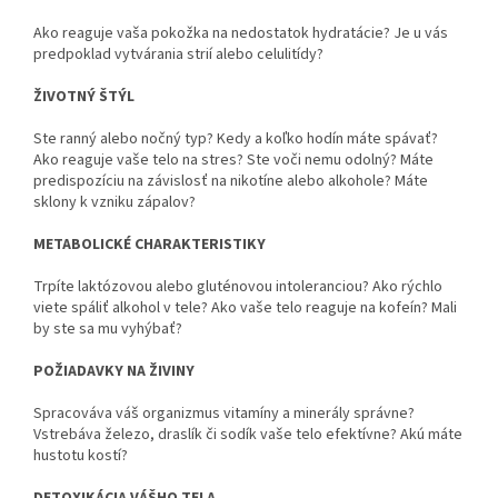
Ako reaguje vaša pokožka na nedostatok hydratácie? Je u vás
predpoklad vytvárania strií alebo celulitídy?
ŽIVOTNÝ ŠTÝL
Ste ranný alebo nočný typ? Kedy a koľko hodín máte spávať?
Ako reaguje vaše telo na stres? Ste voči nemu odolný? Máte
predispozíciu na závislosť na nikotíne alebo alkohole? Máte
sklony k vzniku zápalov?
METABOLICKÉ CHARAKTERISTIKY
Trpíte laktózovou alebo gluténovou intoleranciou? Ako rýchlo
viete spáliť alkohol v tele? Ako vaše telo reaguje na kofeín? Mali
by ste sa mu vyhýbať?
POŽIADAVKY NA ŽIVINY
Spracováva váš organizmus vitamíny a minerály správne?
Vstrebáva železo, draslík či sodík vaše telo efektívne? Akú máte
hustotu kostí?
DETOXIKÁCIA VÁŠHO TELA