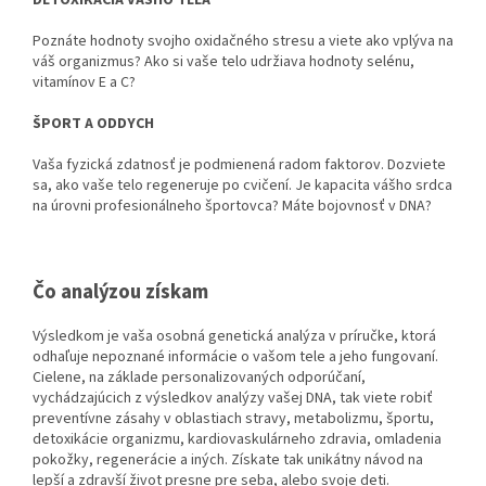
Poznáte hodnoty svojho oxidačného stresu a viete ako vplýva na
váš organizmus? Ako si vaše telo udržiava hodnoty selénu,
vitamínov E a C?
ŠPORT A ODDYCH
Vaša fyzická zdatnosť je podmienená radom faktorov. Dozviete
sa, ako vaše telo regeneruje po cvičení. Je kapacita vášho srdca
na úrovni profesionálneho športovca? Máte bojovnosť v DNA?
Čo analýzou získam
Výsledkom je vaša osobná genetická analýza v príručke, ktorá
odhaľuje nepoznané informácie o vašom tele a jeho fungovaní.
Cielene, na základe personalizovaných odporúčaní,
vychádzajúcich z výsledkov analýzy vašej DNA, tak viete robiť
preventívne zásahy v oblastiach stravy, metabolizmu, športu,
detoxikácie organizmu, kardiovaskulárneho zdravia, omladenia
pokožky, regenerácie a iných. Získate tak unikátny návod na
lepší a zdravší život presne pre seba, alebo svoje deti.