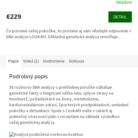
Skladom
€229
DETAIL
Čo pristane vašej pokožke, to pristane aj vám. Hľadajte odpovede v
DNA analýze LOOK4fit. Dôkladná genetická analýza umožňuje...
Popis
Videá (1)
Hodnotenie
Diskusia
Podrobný popis
58 rozborov DNA analýzy v prehľadnej príručke odhaľuje
genetické fakty o fungovaní vášho tela, vplyve stravy na
hmotnosť, požiadavkách na živiny, metabolizme,
kardiovaskulárnom zdraví, športových predpokladoch, omladení
pokožky a detoxikácii. Spolu s Cook4fit máte v rukách aj
jedinečný stravovací plán s receptami na základe výsledkov
vašej genetickej analýzy.