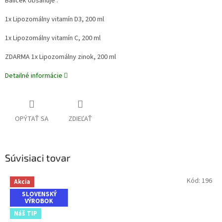
Balíček obsahuje :
1x Lipozomálny vitamín D3, 200 ml
1x Lipozomálny vitamín C, 200 ml
ZDARMA 1x Lipozomálny zinok, 200 ml
Detailné informácie
OPÝTAŤ SA
ZDIEĽAŤ
Súvisiaci tovar
Kód:
196
Akcia
SLOVENSKÝ
VÝROBOK
Náš TIP