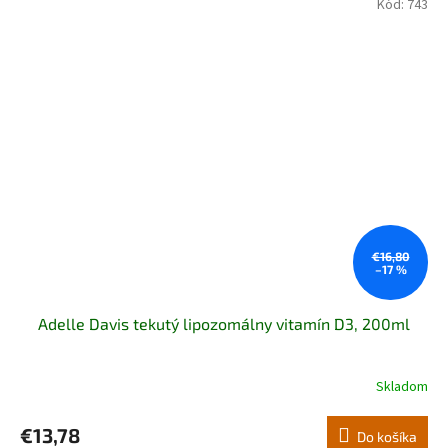
Kód:
743
€16,80
–17 %
Adelle Davis tekutý lipozomálny vitamín D3, 200ml
Skladom
Priemerné
hodnotenie
produktu
€13,78
Do košíka
je