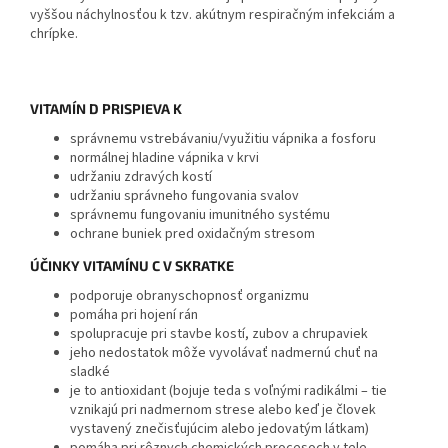
vyššou náchylnosťou k tzv. akútnym respiračným infekciám a
chrípke.
VITAMÍN D PRISPIEVA K
správnemu vstrebávaniu/využitiu vápnika a fosforu
normálnej hladine vápnika v krvi
udržaniu zdravých kostí
udržaniu správneho fungovania svalov
správnemu fungovaniu imunitného systému
ochrane buniek pred oxidačným stresom
ÚČINKY VITAMÍNU C V SKRATKE
podporuje obranyschopnosť organizmu
pomáha pri hojení rán
spolupracuje pri stavbe kostí, zubov a chrupaviek
jeho nedostatok môže vyvolávať nadmernú chuť na
sladké
je to antioxidant (bojuje teda s voľnými radikálmi – tie
vznikajú pri nadmernom strese alebo keď je človek
vystavený znečisťujúcim alebo jedovatým látkam)