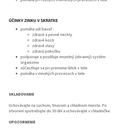
pomáha pri rôznych chemických procesoch v tele
ÚČINKY ZINKU V SKRATKE
pomáha udržiavať :
zdravé a pevné nechty
zdravé kosti
zdravé vlasy
zdravú pokožku
podporuje a posilňuje imunitný (obranný) systém
organizmu
zúčastňuje sa pri premene látok v tele
pomáha v mnohých procesoch v tele
SKLADOVANIE
Uchovávajte na suchom, tmavom a chladnom mieste. Po
otvorení spotrebujte do 30 dní a uchovávajte v chladničke.
UPOZORNENIE