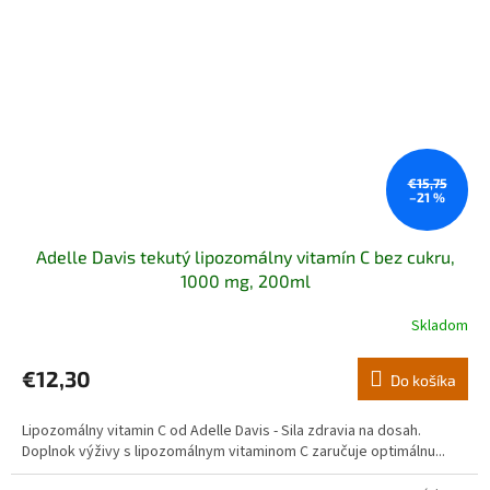
€15,75
–21 %
Adelle Davis tekutý lipozomálny vitamín C bez cukru,
1000 mg, 200ml
Skladom
Priemerné
hodnotenie
produktu
€12,30
Do košíka
je
5,0
Lipozomálny vitamin C od Adelle Davis - Sila zdravia na dosah.
z
Doplnok výživy s lipozomálnym vitaminom C zaručuje optimálnu...
5
hviezdičiek.