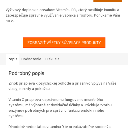
5,0
Výživový doplnok s obsahom Vitamínu D3, ktorý posilňuje imunitu a
z
zabezpečuje správne využívanie vápnika a fosforu. Ponúkame Vám
5
ho v...
hviezdičiek.
ZOBRAZIŤ VŠETKY SÚVISIACE PRODUKTY
Popis
Hodnotenie
Diskusia
Podrobný popis
Zinok prispieva k psychickej pohode a priaznivo vplýva na Vaše
vlasy, nechty a pokožku.
Vitamín C prispieva k správnemu fungovaniu imunitného
systému, má výborné antioxidačné účinky a urýchľuje tvorbu
enzýmov potrebných pre správnu funkciu endokrinného
systému.
Dlhodobý nedostatok vitamínu D je preukázateľne spojený s