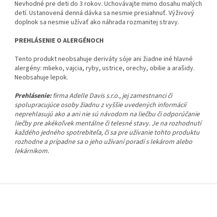
Nevhodné pre deti do 3 rokov. Uchovávajte mimo dosahu malých
detí. Ustanovená denná dávka sa nesmie presiahnuť. Výživový
doplnok sa nesmie užívať ako náhrada rozmanitej stravy.
PREHLÁSENIE O ALERGÉNOCH
Tento produkt neobsahuje deriváty sóje ani žiadne iné hlavné
alergény: mlieko, vajcia, ryby, ustrice, orechy, obilie a arašidy.
Neobsahuje lepok.
Prehlásenie:
firma Adelle Davis s.r.o., jej zamestnanci či
spolupracujúce osoby žiadnu z vyššie uvedených informácií
neprehlasujú ako a ani nie sú návodom na liečbu či odporúčanie
liečby pre akékoľvek mentálne či telesné stavy. Je na rozhodnutí
každého jedného spotrebiteľa, či sa pre užívanie tohto produktu
rozhodne a prípadne sa o jeho užívaní poradí s lekárom alebo
lekárnikom.
Z
á
p