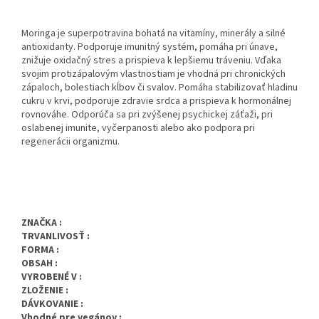
Moringa je superpotravina bohatá na vitamíny, minerály a silné
antioxidanty. Podporuje imunitný systém, pomáha pri únave,
znižuje oxidačný stres a prispieva k lepšiemu tráveniu. Vďaka
svojim protizápalovým vlastnostiam je vhodná pri chronických
zápaloch, bolestiach kĺbov či svalov. Pomáha stabilizovať hladinu
cukru v krvi, podporuje zdravie srdca a prispieva k hormonálnej
rovnováhe. Odporúča sa pri zvýšenej psychickej záťaži, pri
oslabenej imunite, vyčerpanosti alebo ako podpora pri
regenerácii organizmu.
ZNAČKA :
TRVANLIVOSŤ :
FORMA :
OBSAH :
VYROBENÉ V :
ZLOŽENIE :
DÁVKOVANIE :
Vhodné pre vegánov :