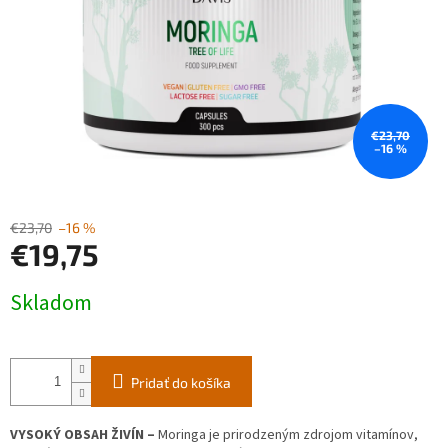
€23,70
–16 %
€23,70
–16 %
€19,75
Jednotková
Skladom
cena:
Pridať do košíka
VYSOKÝ OBSAH ŽIVÍN –
Moringa je prirodzeným zdrojom vitamínov,