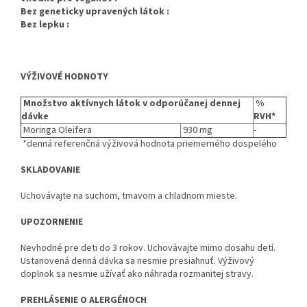
Bez geneticky upravených látok :
Bez lepku :
VÝŽIVOVÉ HODNOTY
Množstvo aktívnych látok v odporúčanej dennej
%
dávke
RVH*
Moringa Oleifera
930 mg
-
*denná referenčná výživová hodnota priemerného dospelého
SKLADOVANIE
Uchovávajte na suchom, tmavom a chladnom mieste.
UPOZORNENIE
Nevhodné pre deti do 3 rokov. Uchovávajte mimo dosahu detí.
Ustanovená denná dávka sa nesmie presiahnuť. Výživový
doplnok sa nesmie užívať ako náhrada rozmanitej stravy.
PREHLÁSENIE O ALERGÉNOCH