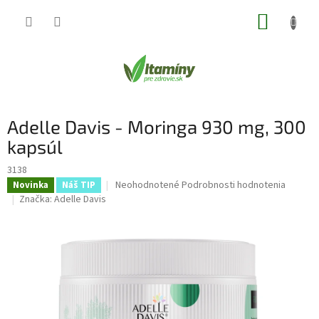
Prejsť
NÁKUP
na
obsah
KOŠÍK
Adelle Davis - Moringa 930 mg, 300
kapsúl
3138
Priemerné
Neohodnotené
Podrobnosti hodnotenia
Novinka
Náš TIP
hodnotenie
Značka:
Adelle Davis
produktu
je
0,0
z
5
hviezdičiek.