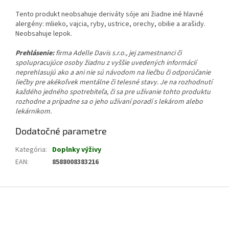
Tento produkt neobsahuje deriváty sóje ani žiadne iné hlavné
alergény: mlieko, vajcia, ryby, ustrice, orechy, obilie a arašidy.
Neobsahuje lepok.
Prehlásenie:
firma Adelle Davis s.r.o., jej zamestnanci či
spolupracujúce osoby žiadnu z vyššie uvedených informácií
neprehlasujú ako a ani nie sú návodom na liečbu či odporúčanie
liečby pre akékoľvek mentálne či telesné stavy. Je na rozhodnutí
každého jedného spotrebiteľa, či sa pre užívanie tohto produktu
rozhodne a prípadne sa o jeho užívaní poradí s lekárom alebo
lekárnikom.
Dodatočné parametre
Kategória
:
Doplnky výživy
EAN
:
8588008383216
Z
á
p
ä