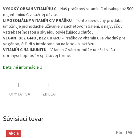
VYSOKÝ OBSAH VITAMÍNU C
– Náš práškový vitamín C obsahuje až 500
mg vitamínu C v každej dávke.
LIPOZOMÁLNY VITAMÍN C V PRÁŠKU
– Tento revolučný produkt
umožňuje jednoduché užívanie v sachetovom balení, s najvyššou
vstrebateľnosťou a skvelou osviežujúcou chuťou.
VEGAN, BEZ GMO, BEZ CUKRU
– Práškový vitamín C je vhodný pre
vegánov, či ľudí s intoleranciou na lepok a laktózu.
VITAMÍN C NA IMUNITU
– Vitamín C vám pomôže udržať vašu
obranyschopnosť v špičkovej forme.
Detailné informácie
OPÝTAŤ SA
ZDIEĽAŤ
Súvisiaci tovar
Kód:
196
Akcia