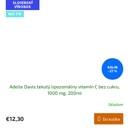
SLOVENSKÝ
VÝROBOK
Náš TIP
€15,75
–21 %
Adelle Davis tekutý lipozomálny vitamín C bez cukru,
1000 mg, 200ml
Skladom
Priemerné
hodnotenie
produktu
€12,30
Do košíka
je
5,0