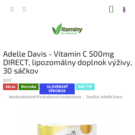
Prejsť
NÁKUP
na
obsah
KOŠÍK
Adelle Davis - Vitamin C 500mg
DIRECT, lipozomálny doplnok výživy,
30 sáčkov
3107
Akcia
Novinka
SLOVENSKÝ
Náš TIP
VÝROBOK
Priemerné
Neohodnotené
Podrobnosti hodnotenia
Značka:
Adelle Davis
hodnotenie
produktu
je
0,0
z
5