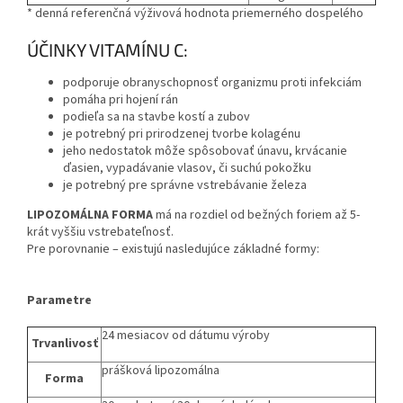
* denná referenčná výživová hodnota priemerného dospelého
ÚČINKY VITAMÍNU C:
podporuje obranyschopnosť organizmu proti infekciám
pomáha pri hojení rán
podieľa sa na stavbe kostí a zubov
je potrebný pri prirodzenej tvorbe kolagénu
jeho nedostatok môže spôsobovať únavu, krvácanie
ďasien, vypadávanie vlasov, či suchú pokožku
je potrebný pre správne vstrebávanie železa
LIPOZOMÁLNA FORMA
má na rozdiel od bežných foriem až 5-
krát vyššiu vstrebateľnosť.
Pre porovnanie – existujú nasledujúce základné formy:
Parametre
24 mesiacov od dátumu výroby
Trvanlivosť
prášková lipozomálna
Forma