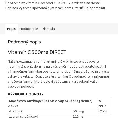
Lipozomálny vitamin C od Adelle Davis - Sila zdravia na dosah.
z
Doplnok výživy s lipozomálnym vitaminom C zaručuje optimálnu...
5
hviezdičiek.
Popis
Hodnotenie
Diskusia
Podrobný popis
Vitamín C 500mg DIRECT
Naša lipozomálna forma vitamínu C v práškovej podobe je
navrhnutá s ohľadom na najvyššiu účinnosť a vstrebateľnosť. S
výnimočnou formulou poskytujeme optimálne zloženie pre vaše
zdravie a vitalitu. Objavte silu vitamínu C v jedinečnej a príjemnej
chuťovej forme, ktorá osloví vaše zmysly a podporí vašu
celkovú pohodu.
VÝŽIVOVÉ HODNOTY
Množstvo aktívnych látok v odporúčanej dennej
%
dávke
RVH*
Vitamín C
500 mg
625%
Lecitín slnečnicový
125mg
-