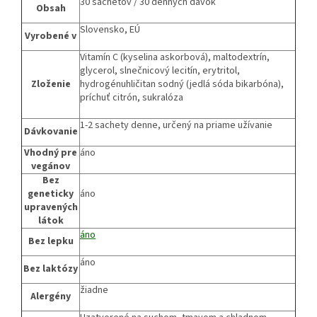
30 sachetov / 30 denných dávok
Obsah
Slovensko, EÚ
Vyrobené v
Vitamín C (kyselina askorbová), maltodextrín,
glycerol, slnečnicový lecitín, erytritol,
Zloženie
hydrogénuhličitan sodný (jedlá sóda bikarbóna),
príchuť citrón, sukralóza
1-2 sachety denne, určený na priame užívanie
Dávkovanie
Vhodný pre
áno
vegánov
Bez
geneticky
áno
upravených
látok
áno
Bez lepku
áno
Bez laktózy
žiadne
Alergény