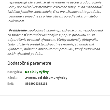
neprehlasujú ako a ani nie sú návodom na liečbu či odporúčanie
liečby pre akékoľvek mentálne či telesné stavy. Je na rozhodnutí
každého jedného spotrebiteľa, či sa pre užívanie tohto produktu
rozhodne a prípadne sa o jeho užívaní poradí s lekárom alebo
lekárnikom.
Prehlásenie:
spoločnosť vitaminyprezdravie, s.r.o. nezodpovedá
za správnosť informácií uvedených v popise produktu ani za
odporúčania uvedené výrobcom. Všetky materiály (fotografie,
texty , zloženie produktu, zdravotné tvrdenia) sú dodávané
výrobcom, prípadne distribútorom produktu, ktorý zodpovedá
za ich výslednú podobu.
Dodatočné parametre
Kategória
:
Doplnky výživy
Záruka
:
24 mes. od dátumu výroby
EAN
:
8588008383131
Z
á
p