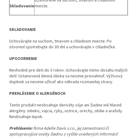
Uzatvorené na suchom, tmavom a chladnom
Skladovanie
mieste.
SKLADOVANIE
Uchovávajte na suchom, tmavom a chladnom mieste. Po
otvorení spotrebujte do 30 dní a uchovávajte v chladničke.
UPOZORNENIE
Nevhodné pre deti do 3 rokov. Uchovávajte mimo dosahu malých
detí. Ustanovená denná dávka sa nesmie presiahnuť. Výživový
doplnok sa nesmie užívať ako náhrada rozmanitej stravy.
PREHLÁSENIE O ALERGÉNOCH
Tento produkt neobsahuje deriváty sóje ani žiadne iné hlavné
alergény: mlieko, vajcia, ryby, ustrice, orechy, obilie a arašidy.
Neobsahuje lepok.
Prehlásenie:
firma Adelle Davis s.r.o., jej zamestnanci či
spolupracujúce osoby žiadnu z vyššie uvedených informácií