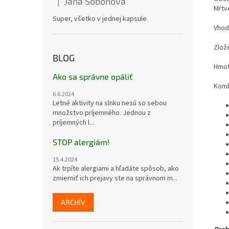
Jana Soboňová
|
Hodnotenie produktu je 5 z 5 hviezdičiek.
Mŕtv
Super, všetko v jednej kapsule.
Vhod
Zlož
BLOG
Hmot
Ako sa správne opáliť
Komb
6.6.2024
Letné aktivity na slnku nesú so sebou
množstvo príjemného. Jednou z
príjemných l...
STOP alergiám!
15.4.2024
Ak trpíte alergiami a hľadáte spôsob, ako
zmierniť ich prejavy ste na správnom m...
ARCHÍV