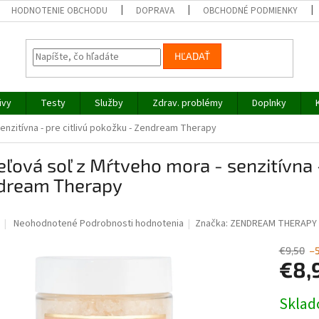
HODNOTENIE OBCHODU
DOPRAVA
OBCHODNÉ PODMIENKY
HĽADAŤ
ivy
Testy
Služby
Zdrav. problémy
Doplnky
enzitívna - pre citlivú pokožku - Zendream Therapy
ľová soľ z Mŕtveho mora - senzitívna -
dream Therapy
Priemerné
Neohodnotené
Podrobnosti hodnotenia
Značka:
ZENDREAM THERAPY
hodnotenie
produktu
€9,50
–
je
€8,
0,0
z
Jednotk
Skla
5
cena:
hviezdičiek.