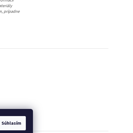
formácií
teriály
m, prípadne
Súhlasím