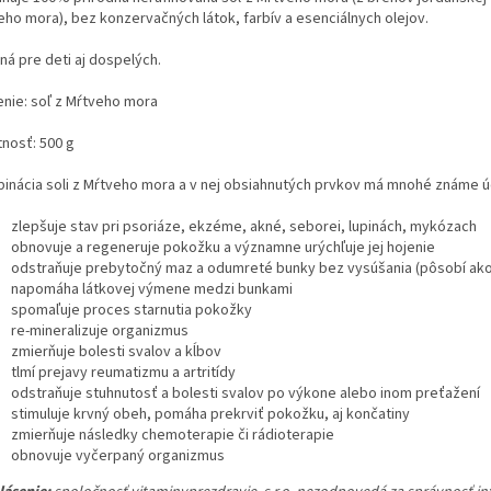
eho mora), bez konzervačných látok, farbív a esenciálnych olejov.
ná pre deti aj dospelých.
enie: soľ z Mŕtveho mora
nosť: 500 g
inácia soli z Mŕtveho mora a v nej obsiahnutých prvkov má mnohé známe ú
zlepšuje stav pri psoriáze, ekzéme, akné, seborei, lupinách, mykózach
obnovuje a regeneruje pokožku a významne urýchľuje jej hojenie
odstraňuje prebytočný maz a odumreté bunky bez vysúšania (pôsobí ak
napomáha látkovej výmene medzi bunkami
spomaľuje proces starnutia pokožky
re-mineralizuje organizmus
zmierňuje bolesti svalov a kĺbov
tlmí prejavy reumatizmu a artritídy
odstraňuje stuhnutosť a bolesti svalov po výkone alebo inom preťažení
stimuluje krvný obeh, pomáha prekrviť pokožku, aj končatiny
zmierňuje následky chemoterapie či rádioterapie
obnovuje vyčerpaný organizmus