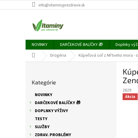
Prejsť
info@vitaminyprezdravie.sk
na
obsah
NOVINKY
DARČEKOVÉ BALÍČKY 🎁
Doplnky výž
Domov
Drogéria
Kúpeľová soľ z Mŕtveho mora - s
B
Kúpe
o
Preskočiť
č
Zen
Kategórie
kategórie
n
2629
ý
NOVINKY
Akcia
p
DARČEKOVÉ BALÍČKY 🎁
a
DOPLNKY VÝŽIVY
n
e
TESTY
l
SLUŽBY
ZDRAV. PROBLÉMY