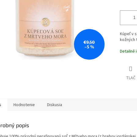
Kúpeľ v s
kožných 
€9,50
–5 %
Detailné 
TLAČ
s
Hodnotenie
Diskusia
robný popis
huje 100% prírodnú nerafinovanú soľ z Mŕtveho mora (z brehov jordánskej 