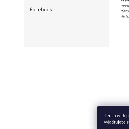
Preh
uved
Facebook
(fot
dist
Z
á
p
ä
t
i
e
Tento web p
vyjadrujete 