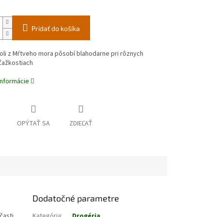
Pridať do košíka
oli z Mŕtveho mora pôsobí blahodarne pri rôznych
ťažkostiach
informácie
OPÝTAŤ SA
ZDIEĽAŤ
Dodatočné parametre
časti
Kategória
:
Drogéria