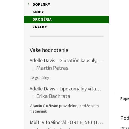
DOPLNKY
KNIHY
DROGÉRIA
ZNAČKY
Vaše hodnotenie
Adelle Davis - Glutatión kapsuly, 30 denných dávok
Martin Petras
|
Hodnotenie produktu je 5 z 5 hviezdičiek.
Je genialny
Adelle Davis - Lipozomálny vitamín C, 200 ml + Práškový vitamín C, 500 g
Erika Bachrata
|
Hodnotenie produktu je 5 z 5 hviezdičiek.
Popi
Vitamin C uživám pravidelne, kedže som
histaminik
Pod
Multi VitaMinerál FORTE, 5+1 (180 gélových kapsúl) - - komplexný multivitamín
Obsa