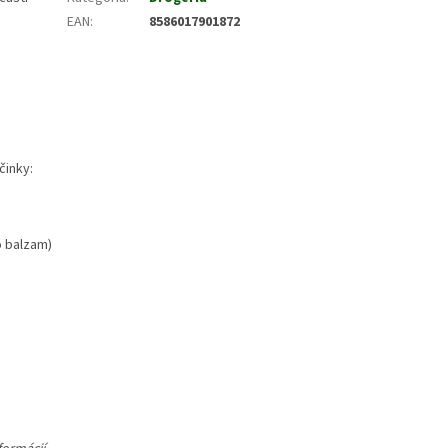
EAN
:
8586017901872
činky:
o balzam)