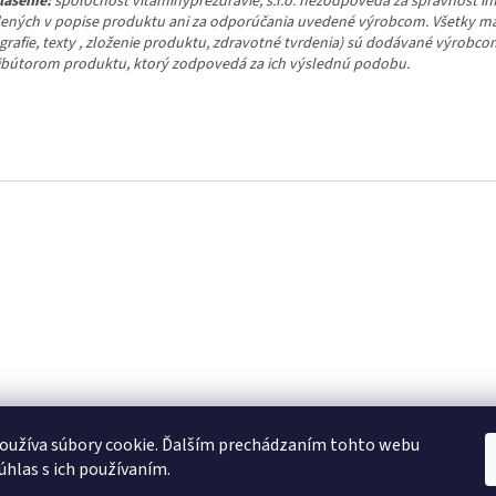
lásenie:
spoločnosť vitaminyprezdravie, s.r.o. nezodpovedá za správnosť in
ených v popise produktu ani za odporúčania uvedené výrobcom. Všetky ma
ografie, texty , zloženie produktu, zdravotné tvrdenia) sú dodávané výrobco
ribútorom produktu, ktorý zodpovedá za ich výslednú podobu.
Reklamačný poriadok
Obchodné podmienky
Kontakty
oužíva súbory cookie. Ďalším prechádzaním tohto webu
súhlas s ich používaním.