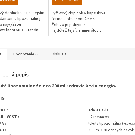
vý doplnok s najsilnejším
Výživový doplnok v kapsulovej
ičiek.
idantom v lipozomálnej
forme s obsahom železa.
s najvyššou
Železo je jedným z
ateľnosťou. Glutatión
najdôležitejších minerálov v
hion) je prirodzenou...
ľudskom tele, keďže
ovplyvňuje...
s
Hodnotenie (3)
Diskusia
robný popis
té lipozomálne železo 200 ml : zdravie krvi a energia.
IS
KA :
Adelle Davis
NLIVOSŤ :
12 mesiacov
A :
tekutá lipozomálna (vstreb
H :
200 ml / 20 denných dávok