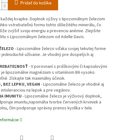
Pridať do košíka
v každej kvapke. Doplnok výživy s lipozomálnym železom
hko vstrebateľnú formu tohto dôležitého minerálu, čo
že zvýšiť svoju energiu a prevenciu anémie. Zlepšite
alitu s Lipozomálnym železom od Adelle Davis.
ŽELEZO
- Lipozomálne železo vďaka svojej tekutej forme
 jednoduché užívanie. Je vhodný pre dospelých aj
REBATEĽNOSŤ
- V porovnaní s práškovými či kapsulovými
i je lipozomálne magnézium s vitamínom B6 vysoko
ľné. Získajte tak maximálny účinok.
, BEZ LEPKU, VEGAN
- Lipozomálne železo je vhodné aj
s intoleranciou na lepok a pre vegánov.
NA IMUNITU
- Lipozomálne železo je výživový doplnok,
dporuje imunitu,napomáha tvorbe červených krviniek a
nu, čím podporuje správny prenos kyslíka v tele.
informácie