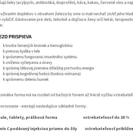
ujú lieky (acylpyrín, antibiotiká, ibuprofén), káva, kakao, červené víno a naj
 užívaním doplnkov s obsahom železa by sme si mali nechať zistiť jeho hla
e vylúčiť. Dávkovanie pre deti, tehotné a dojčiace ženy určí lekár, terapeu
e.
EZO PRISPIEVA
k tvorbe červených krviniek a hemoglobínu
k prenosu kyslíka v tele
k správ­nemu fungovaniu imunitného systému
k zníženiu vyčerpania a únavy
k správnej látkovej premene dôležitej pre tvorbu energie
k správnej kognitívnej funkcii (funkcia vnímania)
k správnemu deleniu buniek
zomálna forma má na rozdiel od bežných foriem až 6-krát vyššiu vstrebateľ
porovnanie - existujú nasledujúce základné formy:
sule, tablety, prášková forma vstrebateľnosť do 20 %
mín C podávaný injekciou priamo do žily vstrebateľnosť približne