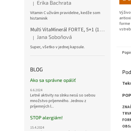
Erika Bachrata
|
z
Hodnotenie produktu je 5 z 5 hviezdičiek.
5
Výživo
Vitamin C uživám pravidelne, kedže som
hviezd
antiox
histaminik
forme 
Multi VitaMinerál FORTE, 5+1 (180 gélových kapsúl) - - komplexný multivitamín
vstreb
(Glutat
Jana Soboňová
|
Hodnotenie produktu je 5 z 5 hviezdičiek.
Super, všetko v jednej kapsule.
Popi
BLOG
Pod
Ako sa správne opáliť
Teku
6.6.2024
POP
Letné aktivity na slnku nesú so sebou
množstvo príjemného. Jednou z
príjemných l...
ZNAČ
TRVA
STOP alergiám!
FORM
OBSA
15.4.2024