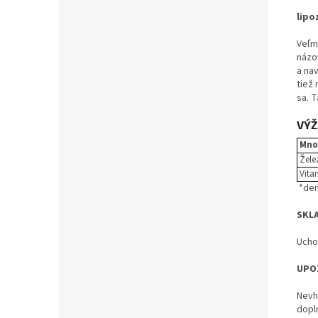
li
Veľm
názov
a na
tiež
sa. 
VÝŽ
Množ
Žele
Vita
*den
SKL
Ucho
UPO
Nevh
dopl