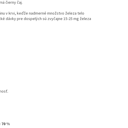
mä čierny čaj.
dinu v krvi, keďže nadmerné množstvo železa telo
tické dávky pre dospelých sú zvyčajne 15-25 mg železa
nosť.
 70 %