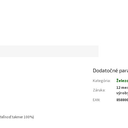
Dodatočné par
Kategória
:
Želez
12 me
Záruka
:
výrob
EAN
:
85880
ateľnosť takmer 100%)