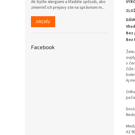
Ak trpíte alergiami a hľadáte spôsob, ako
VYRO
zmierniť ich prejavy ste na správnom m...
ZLOŽ
DÁVK
ARCHÍV
Vhod
Bez 
Bez 
Facebook
Želez
ovpl
v če
čiže
bole
Aj m
Odha
poča
Dost
Nedos
Medz
Až 9