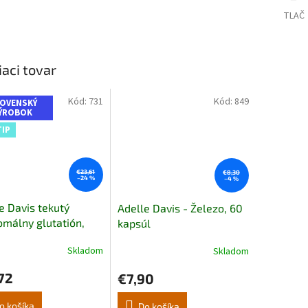
TLAČ
iaci tovar
Kód:
731
Kód:
849
OVENSKÝ
ÝROBOK
TIP
€23,61
€8,30
–24 %
–4 %
e Davis tekutý
Adelle Davis - Železo, 60
omálny glutatión,
kapsúl
ml
Skladom
Skladom
erné
tenie
72
€7,90
ktu
o košíka
Do košíka