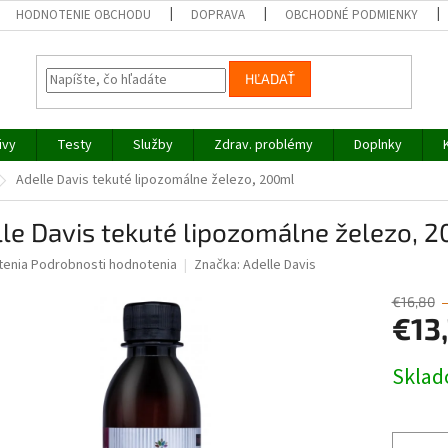
HODNOTENIE OBCHODU
DOPRAVA
OBCHODNÉ PODMIENKY
HĽADAŤ
ivy
Testy
Služby
Zdrav. problémy
Doplnky
Adelle Davis tekuté lipozomálne železo, 200ml
le Davis tekuté lipozomálne železo, 
né
tenia
Podrobnosti hodnotenia
Značka:
Adelle Davis
nie
u
€16,80
€13
Jednotk
Skla
cena:
iek.