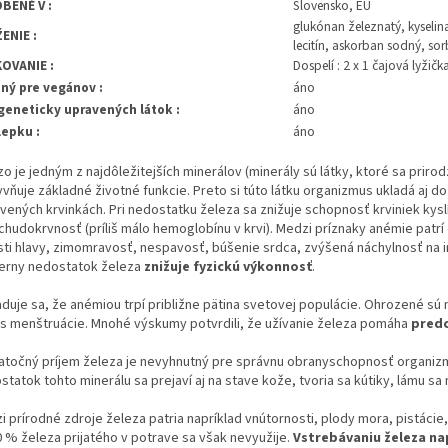
BENÉ V :
Slovensko, EÚ
glukónan železnatý, kyseli
ENIE :
lecitín, askorban sodný, sor
OVANIE :
Dospelí : 2 x 1 čajová lyžič
ný pre vegánov :
áno
geneticky upravených látok :
áno
lepku :
áno
o je jedným z najdôležitejších minerálov (minerály sú látky, ktoré sa prir
yvňuje základné životné funkcie. Preto si túto látku organizmus ukladá aj d
rvených krvinkách. Pri nedostatku železa sa znižuje schopnosť krviniek kys
 chudokrvnosť (príliš málo hemoglobínu v krvi). Medzi príznaky anémie patr
sti hlavy, zimomravosť, nespavosť, búšenie srdca, zvýšená náchylnosť na i
ierny nedostatok železa
znižuje fyzickú výkonnosť
.
duje sa, že anémiou trpí približne pätina svetovej populácie. Ohrozené sú
s menštruácie. Mnohé výskumy potvrdili, že užívanie železa pomáha
pred
atočný príjem železa je nevyhnutný pre správnu obranyschopnosť organi
tatok tohto minerálu sa prejaví aj na stave kože, tvoria sa kútiky, lámu sa
i prírodné zdroje železa patria napríklad vnútornosti, plody mora, pistáci
0 % železa prijatého v potrave sa však nevyužije.
Vstrebávaniu železa n