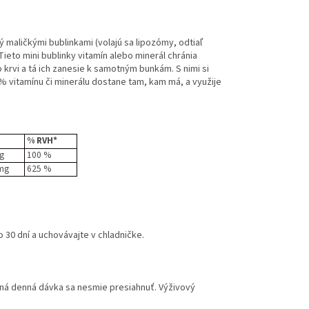
maličkými bublinkami (volajú sa lipozómy, odtiaľ
Tieto mini bublinky vitamín alebo minerál chránia
krvi a tá ich zanesie k samotným bunkám. S nimi si
 % vitamínu či minerálu dostane tam, kam má, a využije
% RVH*
g
100 %
mg
625 %
30 dní a uchovávajte v chladničke.
ná denná dávka sa nesmie presiahnuť. Výživový