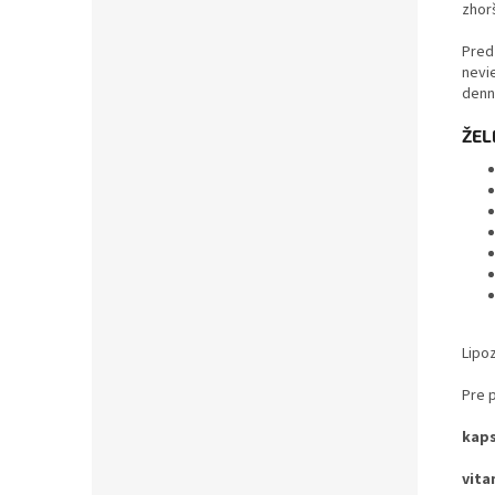
zhorš
Pred
nevi
denn
ŽEL
Lipo
Pre 
kap
vita