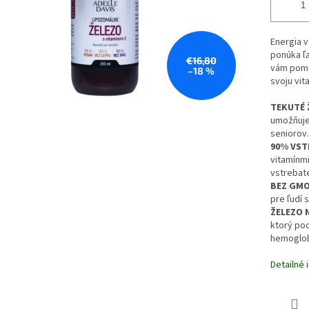
Energia 
ponúka ľa
€16,80
vám pomô
–18 %
svoju vit
TEKUTÉ 
umožňuje
seniorov.
90% VST
vitamínm
vstrebate
BEZ GMO
pre ľudí 
ŽELEZO 
ktorý po
hemoglobí
Detailné 