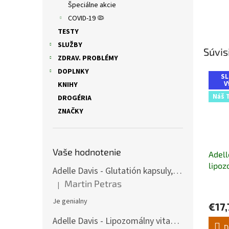
Špeciálne akcie
COVID-19 🦠
TESTY
SLUŽBY
Súvis
ZDRAV. PROBLÉMY
DOPLNKY
SL
V
KNIHY
Náš 
DROGÉRIA
ZNAČKY
Vaše hodnotenie
Adell
lipoz
Adelle Davis - Glutatión kapsuly, 30 denných dávok
200 
Martin Petras
|
Priem
Hodnotenie produktu je 5 z 5 hviezdičiek.
hodno
Je genialny
€17,
produ
je
Adelle Davis - Lipozomálny vitamín C, 200 ml + Práškový vitamín C, 500 g
5,0
D