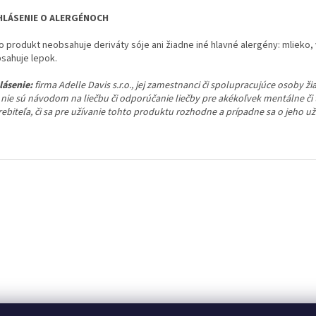
HLÁSENIE O ALERGÉNOCH
 produkt neobsahuje deriváty sóje ani žiadne iné hlavné alergény: mlieko, va
sahuje lepok.
lásenie:
firma Adelle Davis s.r.o., jej zamestnanci či spolupracujúce osoby 
i nie sú návodom na liečbu či odporúčanie liečby pre akékoľvek mentálne či
ebiteľa, či sa pre užívanie tohto produktu rozhodne a prípadne sa o jeho u