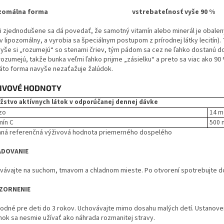
pozomálna forma vstrebateľnosť vyše 90 %
i zjednodušene sa dá povedať, že samotný vitamín alebo minerál je obalený 
 lipozomálny, a vyrobia sa špeciálnym postupom z prírodnej látky lecitín). 
vyše si „rozumejú“ so stenami čriev, tým pádom sa cez ne ľahko dostanú do 
 rozumejú, takže bunka veľmi ľahko prijme „zásielku“ a preto sa viac ako 90
Táto forma navyše nezaťažuje žalúdok.
IVOVÉ HODNOTY
stvo aktívnych látok v odporúčanej dennej dávke
zo
14 m
mín C
500 
ná referenčná výživová hodnota priemerného dospelého
ADOVANIE
vávajte na suchom, tmavom a chladnom mieste. Po otvorení spotrebujte do 
ZORNENIE
odné pre deti do 3 rokov. Uchovávajte mimo dosahu malých detí. Ustanove
nok sa nesmie užívať ako náhrada rozmanitej stravy.