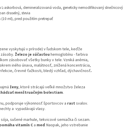
na L-askorbová, demineralizovaná voda, geneticky nemodifikovaný slnečnicový
ban draselný, stevia
ka (10 ml), pred použitím pretrepať
odzene vyskytujú v prírode) v ľudskom tele, keďže
o zásoby.
Železo je súčasťou
hemoglobínu - farbiva
líkom zásobovať všetky bunky v tele. Vzniká anémia,
í okrem iného únava, malátnosť, znížená koncentrácia,
nfekcie, črevné ťažkosti, bledý vzhľad, dýchavičnosť
.
 najmä
ženy
, ktoré strácajú veľké množstvo železa
chádzať menštruačným bolestiam
.
zmu, podporuje výkonnosť športovcov a
rast
svalov.
 nechty a vypadávajú vlasy.
e, sója, sušené marhule, tekvicové semiačka či sezam.
apomáha vitamín C
a
meď
. Naopak, jeho vstrebanie