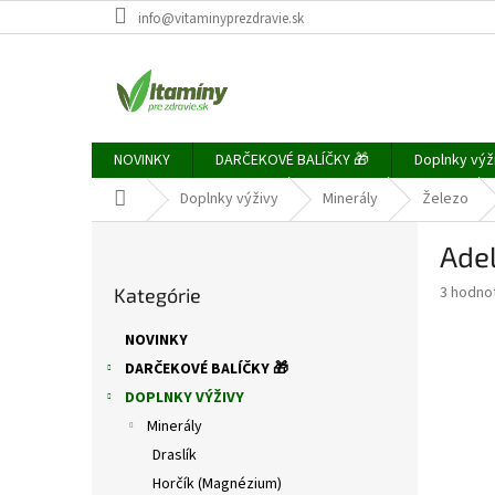
Prejsť
info@vitaminyprezdravie.sk
na
obsah
NOVINKY
DARČEKOVÉ BALÍČKY 🎁
Doplnky výž
Domov
Doplnky výživy
Minerály
Železo
B
Adel
o
Preskočiť
č
Priemer
3 hodno
Kategórie
kategórie
n
hodnote
ý
produkt
NOVINKY
p
je
DARČEKOVÉ BALÍČKY 🎁
5,0
a
z
DOPLNKY VÝŽIVY
n
5
e
Minerály
hviezdič
l
Draslík
Horčík (Magnézium)