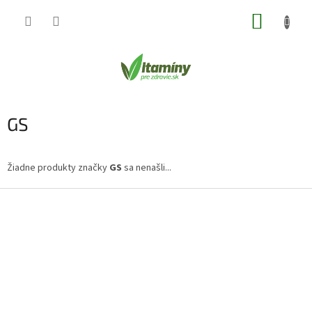
Prejsť
NÁKUP
na
obsah
KOŠÍK
GS
Žiadne produkty značky
GS
sa nenašli...
Z
á
p
ä
t
i
e