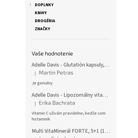
DOPLNKY
KNIHY
DROGÉRIA
ZNAČKY
Vaše hodnotenie
Adelle Davis - Glutatión kapsuly, 30 denných dávok
Martin Petras
|
Hodnotenie produktu je 5 z 5 hviezdičiek.
Je genialny
Adelle Davis - Lipozomálny vitamín C, 200 ml + Práškový vitamín C, 500 g
Erika Bachrata
|
Hodnotenie produktu je 5 z 5 hviezdičiek.
Vitamin C uživám pravidelne, kedže som
histaminik
Multi VitaMinerál FORTE, 5+1 (180 gélových kapsúl) - - komplexný multivitamín