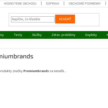
HODNOTENIE OBCHODU
DOPRAVA
OBCHODNÉ PODMIENKY
HĽADAŤ
ivy
Testy
Služby
Zdrav. problémy
Doplnky
miumbrands
produkty značky
Premiumbrands
sa nenašli...