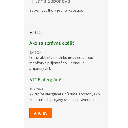
Jana Soboňová
|
Hodnotenie produktu je 5 z 5 hviezdičiek.
Super, všetko v jednej kapsule.
BLOG
Ako sa správne opáliť
6.6.2024
Letné aktivity na slnku nesú so sebou
množstvo príjemného. Jednou z
príjemných l...
STOP alergiám!
15.4.2024
Ak trpíte alergiami a hľadáte spôsob, ako
zmierniť ich prejavy ste na správnom m...
ARCHÍV