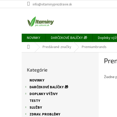
Prejsť
info@vitaminyprezdravie.sk
na
obsah
NOVINKY
DARČEKOVÉ BALÍČKY 🎁
Doplnky výž
Domov
Predávané značky
Premiumbrands
B
Pre
o
Preskočiť
č
Kategórie
kategórie
n
Žiadne 
ý
NOVINKY
p
DARČEKOVÉ BALÍČKY 🎁
a
DOPLNKY VÝŽIVY
n
e
TESTY
l
SLUŽBY
ZDRAV. PROBLÉMY