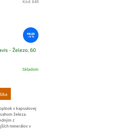
Kód:
849
€8,30
–4 %
vis - Železo, 60
Skladom
šíka
oplnok v kapsulovej
bsahom železa.
jedným z
jších minerálov v
le, keďže
..