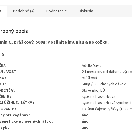
s
Podobné (4)
Hodnotenie
Diskusia
robný popis
mín C, práškový, 500g: Posilnite imunitu a pokožku.
IS
KA :
Adelle Davis
NLIVOSŤ :
24 mesiacov od dátumu výrob
A :
prášková
H :
500g / 500 denných dávok
BENÉ V :
Slovensko, EÚ
ENIE :
kyselina L-askorbová
J ÚČINNEJ LÁTKY :
kyselina L-askorbová vyroben
OVANIE :
1 x štvrť čajovej lyžičky (1000 
ný pre vegánov :
áno
geneticky upravených látok :
áno
lepku :
áno