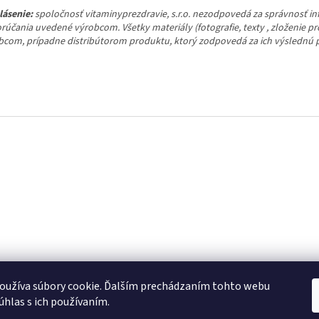
lásenie:
spoločnosť vitaminyprezdravie, s.r.o. nezodpovedá za správnosť i
rúčania uvedené výrobcom. Všetky materiály (fotografie, texty , zloženie p
bcom, prípadne distribútorom produktu, ktorý zodpovedá za ich výslednú
Reklamačný poriadok
Obchodné podmienky
Kontakty
oužíva súbory cookie. Ďalším prechádzaním tohto webu
súhlas s ich používaním.