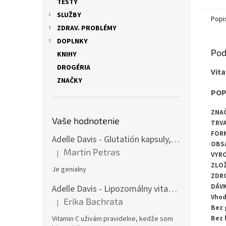
TESTY
SLUŽBY
Popi
ZDRAV. PROBLÉMY
DOPLNKY
Pod
KNIHY
DROGÉRIA
Vita
ZNAČKY
POP
ZNAČ
Vaše hodnotenie
TRVA
FORM
Adelle Davis - Glutatión kapsuly, 30 denných dávok
OBSA
Martin Petras
|
VYRO
Hodnotenie produktu je 5 z 5 hviezdičiek.
ZLOŽ
Je genialny
ZDRO
DÁVK
Adelle Davis - Lipozomálny vitamín C, 200 ml + Práškový vitamín C, 500 g
Vhod
Erika Bachrata
|
Hodnotenie produktu je 5 z 5 hviezdičiek.
Bez 
Bez 
Vitamin C uživám pravidelne, kedže som