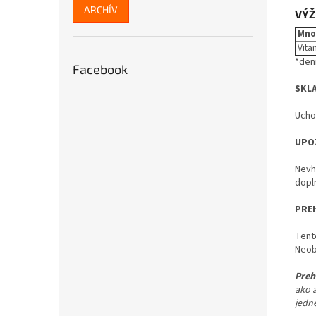
ARCHÍV
VÝŽ
Množ
Vita
*den
Facebook
SKL
Ucho
UPO
Nevh
dopl
PRE
Tento
Neob
Preh
ako 
jedn