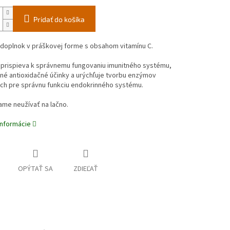
Pridať do košíka
 doplnok v práškovej forme s obsahom vitamínu C.
C prispieva k správnemu fungovaniu imunitného systému,
né antioxidačné účinky a urýchľuje tvorbu enzýmov
ch pre správnu funkciu endokrinného systému.
me neužívať na lačno.
informácie
OPÝTAŤ SA
ZDIEĽAŤ