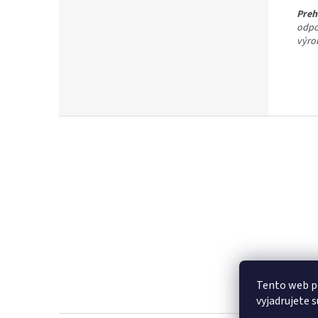
Preh
odpo
výro
Z
á
p
ä
t
i
e
Tento web p
vyjadrujete 