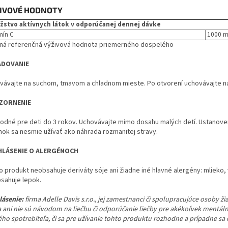
IVOVÉ HODNOTY
stvo aktívnych látok v odporúčanej dennej dávke
mín C
1000 
ná referenčná výživová hodnota priemerného dospelého
ADOVANIE
vávajte na suchom, tmavom a chladnom mieste. Po otvorení uchovávajte n
ZORNENIE
odné pre deti do 3 rokov. Uchovávajte mimo dosahu malých detí. Ustanove
nok sa nesmie užívať ako náhrada rozmanitej stravy.
HLÁSENIE O ALERGÉNOCH
 produkt neobsahuje deriváty sóje ani žiadne iné hlavné alergény: mlieko, va
sahuje lepok.
lásenie:
firma Adelle Davis s.r.o., jej zamestnanci či spolupracujúce osoby 
a ani nie sú návodom na liečbu či odporúčanie liečby pre akékoľvek mentáln
ého spotrebiteľa, či sa pre užívanie tohto produktu rozhodne a prípadne sa 