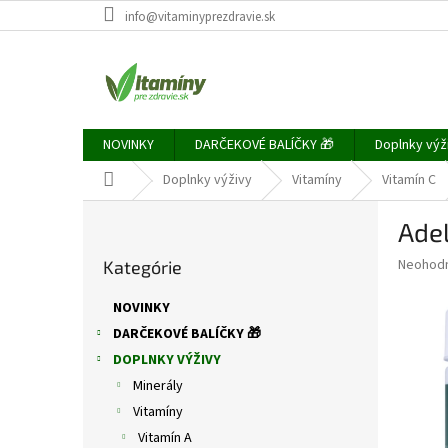
Prejsť
info@vitaminyprezdravie.sk
na
obsah
NOVINKY
DARČEKOVÉ BALÍČKY 🎁
Doplnky výž
Domov
Doplnky výživy
Vitamíny
Vitamín C
B
Adel
o
Preskočiť
č
Priemer
Neohod
Kategórie
kategórie
n
hodnote
ý
produkt
NOVINKY
p
je
DARČEKOVÉ BALÍČKY 🎁
0,0
a
z
DOPLNKY VÝŽIVY
n
5
e
Minerály
hviezdič
l
Vitamíny
Vitamín A