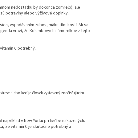
rémnom nedostatku by dokonca zomrelo), ale
 sú potraviny alebo výživové doplnky.
asien, vypadávaním zubov, mäknutím kostí. Ak sa
Legenda vraví, že Kolumbových námorníkov z tejto
vitamín C potrebný.
strese alebo keď je človek vystavený znečisťujúcim
l napríklad v New Yorku pri liečbe nakazených.
sa, že vitamín C je skutočne potrebný a