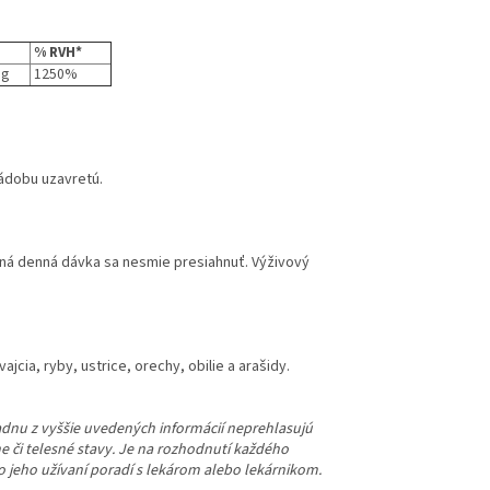
% RVH*
mg
1250%
ádobu uzavretú.
ná denná dávka sa nesmie presiahnuť. Výživový
jcia, ryby, ustrice, orechy, obilie a arašidy.
žiadnu z vyššie uvedených informácií neprehlasujú
e či telesné stavy. Je na rozhodnutí každého
o jeho užívaní poradí s lekárom alebo lekárnikom.