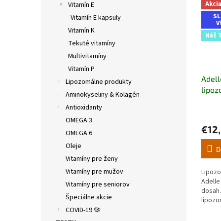
Akci
Vitamín E
SL
Vitamín E kapsuly
V
Vitamín K
Náš 
Tekuté vitamíny
Multivitamíny
Vitamín P
Adell
Lipozomálne produkty
lipoz
Aminokyseliny & Kolagén
bez c
Antioxidanty
Priem
200m
OMEGA 3
hodno
€12
produ
OMEGA 6
je
Oleje
5,0
D
z
Vitamíny pre ženy
5
Vitamíny pre mužov
Lipozo
hviezd
Adelle 
Vitamíny pre seniorov
dosah.
Špeciálne akcie
lipozo
zaruču
COVID-19 🦠