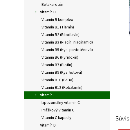
Betakarotén
Vitamín B
Vitamín B komplex
Vitamín B1 (Tiamín)
Vitamín B2 (Riboflavín)
Vitamín B3 (Niacín, niacínamid)
Vitamín B5 (Kys. pantoténová)
Vitamín B6 (Pyridoxín)
Vitamín B7 (Biotín)
Vitamín B9 (Kys. listová)
Vitamín B10 (PABA)
Vitamín B12 (Kobalamín)
Vitamín C
Lipozomálny vitamín C
Práškový vitamín C
Súvis
Vitamín C kapsuly
Vitamín D