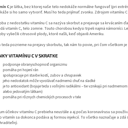
mín C
je látka, bez ktorej naše telo nedokáže normálne fungovať (pri ext
káže si ho samo vytvoriť. Musí ho teda prijímať zvonku. Zdrojom vitamínu C
oba z nedostatku vitamínu C sa nazýva skorbut a prejavuje sa krvácaním ď
dá vitamín C, telo zomrie. Touto chorobou kedysi trpeli najmä námorníci. 
by vyliečili citrusové plody, ktoré našli, keď objavili Ameriku.
a teda pozrieme na prejavy skorbutu, tak nám to povie, pri čom všetkom je 
NKY VITAMÍNU C V SKRATKE
podporuje obranyschopnosť organizmu
pomáha pri hojení rán
spolupracuje pri stavbe kostí, zubov a chrupaviek
jeho nedostatok môže vyvolávať nadmernú chuť na sladké
je to antioxidant (bojuje teda s voľnými radikálmi – tie vznikajú pri nadmernom 
alebo jedovatým látkam)
pomáha pri rôznych chemických procesoch v tele
um účinkov vitamínu C prebieha neustále a aj počas koronavírusu sa používa
o vitamín sa dokonca podáva aj formou injekcií. To všetko naznačuje a zdá 
hraditeľný.