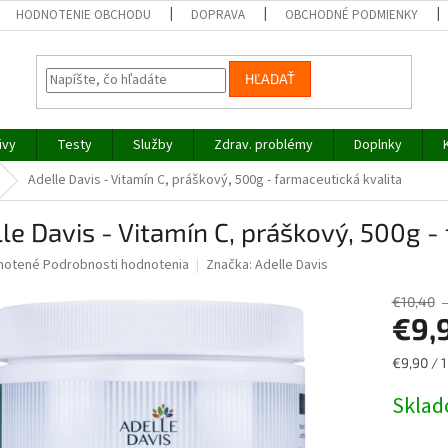
HODNOTENIE OBCHODU
DOPRAVA
OBCHODNÉ PODMIENKY
HĽADAŤ
ivy
Testy
Služby
Zdrav. problémy
Doplnky
Adelle Davis - Vitamín C, práškový, 500g - farmaceutická kvalita
le Davis - Vitamín C, práškový, 500g -
né
notené
Podrobnosti hodnotenia
Značka:
Adelle Davis
nie
u
€10,40
€9,
Jednotk
€9,90 / 1
cena:
iek.
Skla