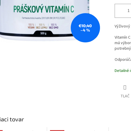
€10,40
Výživový
–4 %
Vitamín 
má výbor
potrebný
Odporúča
Detailné 
TLAČ
iaci tovar