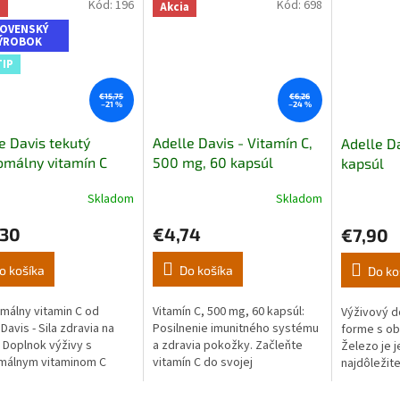
Kód:
196
Kód:
698
a
Akcia
OVENSKÝ
ÝROBOK
TIP
€15,75
€6,26
–21 %
–24 %
e Davis tekutý
Adelle Davis - Vitamín C,
Adelle Da
omálny vitamín C
500 mg, 60 kapsúl
kapsúl
ukru, 1000 mg,
Skladom
Skladom
erné
l
tenie
,30
€4,74
€7,90
ktu
o košíka
Do košíka
Do ko
málny vitamin C od
Vitamín C, 500 mg, 60 kapsúl:
Výživový d
ičiek.
Davis - Sila zdravia na
Posilnenie imunitného systému
forme s o
 Doplnok výživy s
a zdravia pokožky. Začleňte
Železo je 
málnym vitaminom C
vitamín C do svojej
najdôležite
je optimálnu...
každodennej rutiny.
ľudskom te
ovplyvňuje.