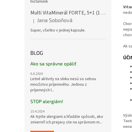
histaminik
Vita
Multi VitaMinerál FORTE, 5+1 (180 gélových kapsúl) - - komplexný multivitamín
nedo
Jana Soboňová
|
Hodnotenie produktu je 5 z 5 hviezdičiek.
Chor
nepo
Super, všetko v jednej kapsule.
choro
Ak s
BLOG
ÚČI
Ako sa správne opáliť
6.6.2024
Letné aktivity na slnku nesú so sebou
množstvo príjemného. Jednou z
príjemných l...
STOP alergiám!
15.4.2024
Výsk
Ak trpíte alergiami a hľadáte spôsob, ako
Tent
zmierniť ich prejavy ste na správnom m...
nena