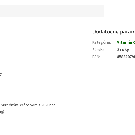
Dodatočné param
Kategória
:
Vitamín 
Záruka
:
2 roky
EAN
:
85880079
y
á prírodným spôsobom z kukurice
mg)