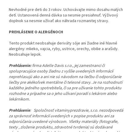
Nevhodné pre deti do 3 rokov. Uchovávajte mimo dosahu malých
detí. Ustanovená denná dávka sa nesmie presiahnuť. Výživový
doplnok sa nesmie užívať ako náhrada rozmanitej stravy.
PREHLÁSENIE O ALERGÉNOCH
Tento produkt neobsahuje deriváty sóje ani žiadne iné hlavné
alergény: mlieko, vajcia, ryby, ustrice, orechy, obilie a arašidy.
Neobsahuje lepok.
Prehlásenie:
firma Adelle Davis s.r.o., jej zamestnanci či
spolupracujúce osoby žiadnu z vyššie uvedených informácií
neprehlasujú ako a ani nie sú návodom na liečbu či odporúčanie
liečby pre akékoľvek mentálne či telesné stavy. Je na rozhodnutí
každého jedného spotrebiteľa, či sa pre užívanie tohto produktu
rozhodne a prípadne sa o jeho užívaní poradí s lekárom alebo
lekárnikom.
Prehlásenie
:
Spoločnosť vitaminyprezdravie, s.r.o. nezodpovedá
za správnosť informácií uvedených v popise produktu ani za
odporúčania uvedené výrobcom. Všetky materiály (fotografie,
texty , zloženie produktu, zdravotné tvrdenia) sú dodávané