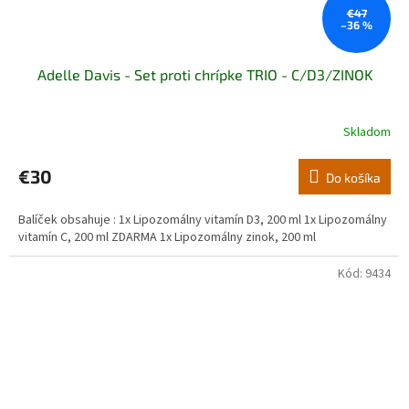
€47
–36 %
Adelle Davis - Set proti chrípke TRIO - C/D3/ZINOK
Skladom
€30
Do košíka
Balíček obsahuje : 1x Lipozomálny vitamín D3, 200 ml 1x Lipozomálny
vitamín C, 200 ml ZDARMA 1x Lipozomálny zinok, 200 ml
Kód:
9434