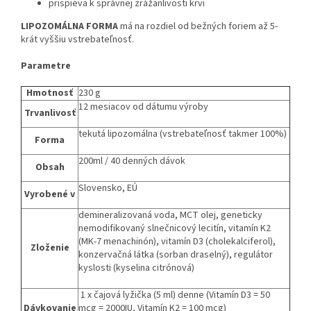
prispieva k správnej zrážanlivosti krvi
LIPOZOMÁLNA FORMA
má na rozdiel od bežných foriem až 5-
krát vyššiu vstrebateľnosť.
Parametre
Hmotnosť
230 g
12 mesiacov od dátumu výroby
Trvanlivosť
tekutá lipozomálna (vstrebateľnosť takmer 100%)
Forma
200ml / 40 denných dávok
Obsah
Slovensko, EÚ
Vyrobené v
demineralizovaná voda, MCT olej, geneticky
nemodifikovaný slnečnicový lecitín, vitamín K2
(MK-7 menachinón), vitamín D3 (cholekalciferol),
Zloženie
konzervačná látka (sorban draselný), regulátor
kyslosti (kyselina citrónová)
1 x čajová lyžička (5 ml) denne (Vitamín D3 = 50
Dávkovanie
mcg = 2000IU, Vitamín K2 = 100 mcg)