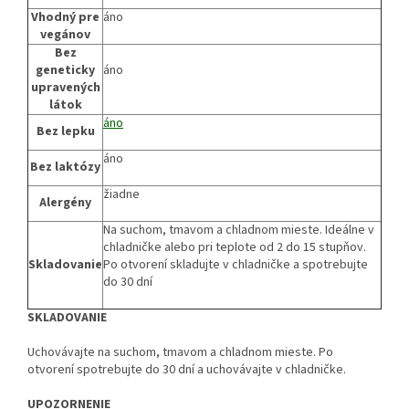
Vhodný pre
áno
vegánov
Bez
geneticky
áno
upravených
látok
áno
Bez lepku
áno
Bez laktózy
žiadne
Alergény
Na suchom, tmavom a chladnom mieste. Ideálne v
chladničke alebo pri teplote od 2 do 15 stupňov.
Skladovanie
Po otvorení skladujte v chladničke a spotrebujte
do 30 dní
SKLADOVANIE
Uchovávajte na suchom, tmavom a chladnom mieste. Po
otvorení spotrebujte do 30 dní a uchovávajte v chladničke.
UPOZORNENIE