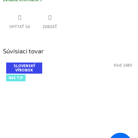
Detailné informácie
OPÝTAŤ SA
ZDIEĽAŤ
Súvisiaci tovar
Kód:
1680
SLOVENSKÝ
VÝROBOK
Náš TIP