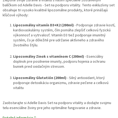
Zlepšite svoje zdravie a vitalitu s naším špeciálne zostaveným
balíčkom od Adelle Davis - Set na podporu vitality. Tento exkluzívny set
obsahuje tri vysoko kvalitné lipozomálne produkty, ktoré prinášajú
kľúčové výhody:
Lipozomálny vitamín D3+K2 (200ml)
- Podporuje zdravie kostí,
kardiovaskulárny systém, čím pomáha zlepšiť celkovú fyzickú
výkonnosť a vytrvalosť. Vitamín D3 tiež podporuje imunitný
systém, čo je dôležité pre udržanie aktívneho a zdravého
životného štýlu.
Lipozomálny Zinok s vitamínom C (200ml)
- Esenciálny
doplnok pre posilnenie imunity, podporu hojenia a ochranu
buniek pred oxidačným stresom.
Lipozomálny Glutatión (200ml)
- Silný antioxidant, ktorý
podporuje detoxikáciu organizmu, zdravie pečene a celkovú
vitalitu
Zaobstarajte si Adelle Davis Set na podporu vitality a dodajte svojmu
telu esenciálne živiny pre jeho optimálne fungovanie a zdravie.