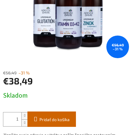
€56,49
–31 %
€56,49
–31 %
€38,49
Jednotková
Skladom
cena:
Pridať do košíka