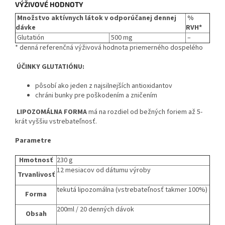
VÝŽIVOVÉ HODNOTY
Množstvo aktívnych látok v odporúčanej dennej
%
dávke
RVH*
Glutatión
500 mg
–
* denná referenčná výživová hodnota priemerného dospelého
ÚČINKY GLUTATIÓNU:
pôsobí ako jeden z najsilnejších antioxidantov
chráni bunky pre poškodením a zničením
LIPOZOMÁLNA FORMA
má na rozdiel od bežných foriem až 5-
krát vyššiu vstrebateľnosť.
Parametre
Hmotnosť
230 g
12 mesiacov od dátumu výroby
Trvanlivosť
tekutá lipozomálna (vstrebateľnosť takmer 100%)
Forma
200ml / 20 denných dávok
Obsah