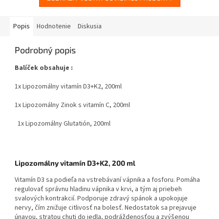
Popis
Hodnotenie
Diskusia
Podrobný popis
Balíček obsahuje :
1x Lipozomálny vitamín D3+K2, 200ml
1x Lipozomálny Zinok s vitamín C, 200ml
1x Lipozomálny Glutatión, 200ml
Lipozomálny vitamín D3+K2, 200 ml
Vitamín D3 sa podieľa na vstrebávaní vápnika a fosforu. Pomáha
regulovať správnu hladinu vápnika v krvi, a tým aj priebeh
svalových kontrakcií. Podporuje zdravý spánok a upokojuje
nervy, čím znižuje citlivosť na bolesť. Nedostatok sa prejavuje
únavou, stratou chuti do jedla, podráždenosťou a zvýšenou