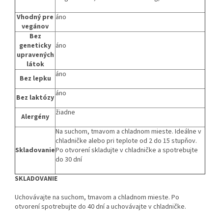
Vhodný pre
áno
vegánov
Bez
geneticky
áno
upravených
látok
áno
Bez lepku
áno
Bez laktózy
žiadne
Alergény
Na suchom, tmavom a chladnom mieste. Ideálne v
chladničke alebo pri teplote od 2 do 15 stupňov.
Skladovanie
Po otvorení skladujte v chladničke a spotrebujte
do 30 dní
SKLADOVANIE
Uchovávajte na suchom, tmavom a chladnom mieste. Po
otvorení spotrebujte do 40 dní a uchovávajte v chladničke.