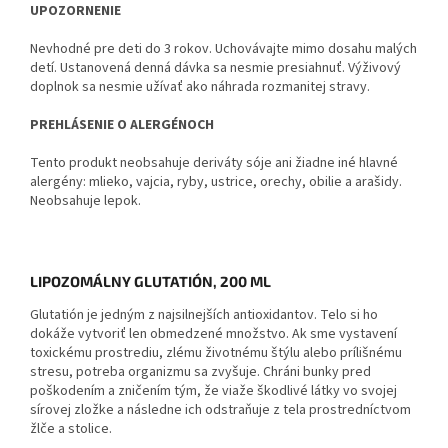
UPOZORNENIE
Nevhodné pre deti do 3 rokov. Uchovávajte mimo dosahu malých
detí. Ustanovená denná dávka sa nesmie presiahnuť. Výživový
doplnok sa nesmie užívať ako náhrada rozmanitej stravy.
PREHLÁSENIE O ALERGÉNOCH
Tento produkt neobsahuje deriváty sóje ani žiadne iné hlavné
alergény: mlieko, vajcia, ryby, ustrice, orechy, obilie a arašidy.
Neobsahuje lepok.
LIPOZOMÁLNY GLUTATIÓN, 200 ML
Glutatión je jedným z najsilnejších antioxidantov. Telo si ho
dokáže vytvoriť len obmedzené množstvo. Ak sme vystavení
toxickému prostrediu, zlému životnému štýlu alebo prílišnému
stresu, potreba organizmu sa zvyšuje. Chráni bunky pred
poškodením a zničením tým, že viaže škodlivé látky vo svojej
sírovej zložke a následne ich odstraňuje z tela prostredníctvom
žlče a stolice.