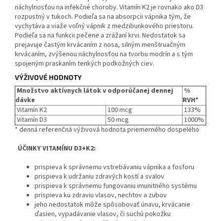
náchylnosťou na infekčné choroby. Vitamín K2 je rovnako ako D3
rozpustný v tukoch. Podieľa sa na absorpcii vápnika tým, že
vychytáva a viaže voľný vápnik z medzibunkového priestoru.
Podieľa sa na funkcii pečene a zrážaní krvi. Nedostatok sa
prejavuje častým krvácaním z nosa, silným menštruačným
krvácaním, zvýšenou náchylnosťou na tvorbu modrín a s tým
spojeným praskaním tenkých podkožných ciev.
VÝŽIVOVÉ HODNOTY
Množstvo aktívnych látok v odporúčanej dennej
%
dávke
RVH*
Vitamín K2
100 mcg
133%
Vitamín D3
50 mcg
1000%
* denná referenčná výživová hodnota priemerného dospelého
ÚČINKY VITAMÍNU D3+K2:
prispieva k správnemu vstrebávaniu vápnika a fosforu
prispieva k udržaniu zdravých kostí a svalov
prispieva k správnemu fungovaniu imunitného systému
prispieva ku zdraviu vlasov, nechtov a zubov
jeho nedostatok môže spôsobovať únavu, krvácanie
ďasien, vypadávanie vlasov, či suchú pokožku