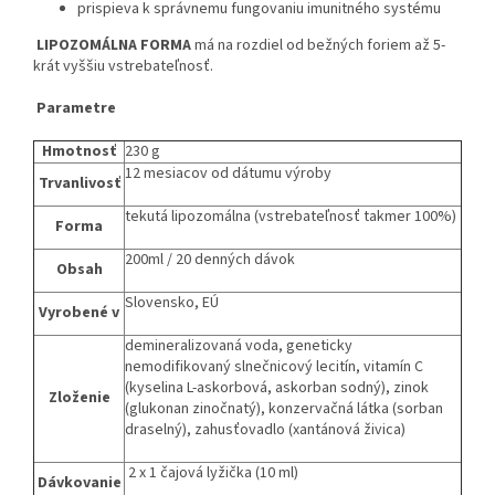
prispieva k správnemu fungovaniu imunitného systému
LIPOZOMÁLNA FORMA
má na rozdiel od bežných foriem až 5-
krát vyššiu vstrebateľnosť.
Parametre
Hmotnosť
230 g
12 mesiacov od dátumu výroby
Trvanlivosť
tekutá lipozomálna (vstrebateľnosť takmer 100%)
Forma
200ml / 20 denných dávok
Obsah
Slovensko, EÚ
Vyrobené v
demineralizovaná voda, geneticky
nemodifikovaný slnečnicový lecitín, vitamín C
(kyselina L-askorbová, askorban sodný), zinok
Zloženie
(glukonan zinočnatý), konzervačná látka (sorban
draselný), zahusťovadlo (xantánová živica)
2 x 1 čajová lyžička (10 ml)
Dávkovanie