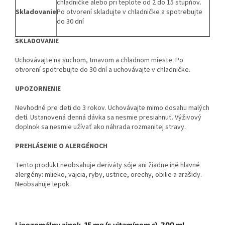
chladničke alebo pri teplote od 2 do 15 stupňov.
Skladovanie
Po otvorení skladujte v chladničke a spotrebujte
do 30 dní
SKLADOVANIE
Uchovávajte na suchom, tmavom a chladnom mieste. Po
otvorení spotrebujte do 30 dní a uchovávajte v chladničke.
UPOZORNENIE
Nevhodné pre deti do 3 rokov. Uchovávajte mimo dosahu malých
detí. Ustanovená denná dávka sa nesmie presiahnuť. Výživový
doplnok sa nesmie užívať ako náhrada rozmanitej stravy.
PREHLÁSENIE O ALERGÉNOCH
Tento produkt neobsahuje deriváty sóje ani žiadne iné hlavné
alergény: mlieko, vajcia, ryby, ustrice, orechy, obilie a arašidy.
Neobsahuje lepok.
Lipozomálny zinok, 15 mg (s vitamínom c), 200 ml