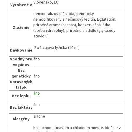
Slovensko, EÚ
Vyrobené v
demineralizovaná voda, geneticky
nemodifikovaný slnečnicový lecitín, L-glutatión,
prírodná aróma (ananás), konzervačná látka
Zloženie
(sorban draselný), prírodné sladidlo (glykozidy
steviolu)
2 x 1 čajová lyžička (10 ml)
Dávkovanie
Vhodný pre
áno
vegánov
Bez
geneticky
áno
upravených
látok
áno
Bez lepku
áno
Bez laktózy
žiadne
Alergény
Na suchom, tmavom a chladnom mieste. Ideálne v