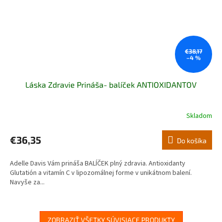
€38,17
–4 %
Láska Zdravie Prináša- balíček ANTIOXIDANTOV
Skladom
€36,35
Do košíka
Adelle Davis Vám prináša BALÍČEK plný zdravia. Antioxidanty
Glutatión a vitamín C v lipozomálnej forme v unikátnom balení.
Navyše za...
ZOBRAZIŤ VŠETKY SÚVISIACE PRODUKTY