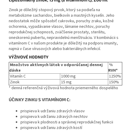
Zinok je dôležitý stopový prvok, ktorý sa podieľa na
metabolizme sacharidov, bielkovín a mastných kyselín. Jeho
nedostatok môže spôsobiť cukrovku, poruchy zraku, kožné
ochorenia, vypadávanie vlasov, lámanie nechtov, poruchy
reprodukčnej schopnosti, zväčšenie prostaty, sterilitu,
oneskorenú pubertu, nepravidelnú menštruáciu. V kombinácii s
vitamínom C v našom produkte je dôležitý na podporu imunity,
najmä v čase vírusových alebo bakteriálnych infekcií.
VÝŽIVOVÉ HODNOTY
Množstvo aktívnych látok v odporúčanej dennej
%
dávke
RVH*
Vitamín C
1000 mg
1250%
Zinok
15 mg
150%
* denná referenčná výživová hodnota priemerného dospelého
ÚČINKY ZINKU S VITAMÍNOM C:
prispieva k udržaniu zdravých vlasov
prispieva k udržaniu zdravých nechtov
prispieva k plodnosti a správnej reprodukčnej funkcii
prispieva k udržaniu zdravých kostí