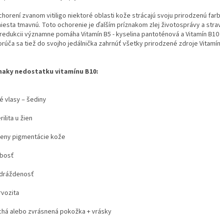
chorení zvanom vitiligo niektoré oblasti kože strácajú svoju prirodzenú farb
miesta tmavnú. Toto ochorenie je ďalším príznakom zlej životosprávy a stra
 redukcii významne pomáha Vitamín B5 - kyselina pantoténová a Vitamín B10
rúča sa tiež do svojho jedálnička zahrnúť všetky prirodzené zdroje Vitamín
naky nedostatku vitamínu B10:
é vlasy – šediny
rilita u žien
eny pigmentácie kože
abosť
dráždenosť
rvozita
chá alebo zvrásnená pokožka + vrásky