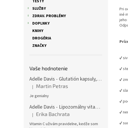
TESTY
SLUŽBY
Pri o
iné 
ZDRAV. PROBLÉMY
jeho
DOPLNKY
Odpo
KNIHY
DROGÉRIA
Príz
ZNAČKY
✔ siv
Vaše hodnotenie
✔ ste
Adelle Davis - Glutatión kapsuly, 30 denných dávok
✔ zm
Martin Petras
|
Hodnotenie produktu je 5 z 5 hviezdičiek.
✔ sl
Je genialny
✔ po
Adelle Davis - Lipozomálny vitamín C, 200 ml + Práškový vitamín C, 500 g
✔ ne
Erika Bachrata
|
Hodnotenie produktu je 5 z 5 hviezdičiek.
✔ su
Vitamin C uživám pravidelne, kedže som