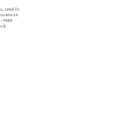
u, zatiaľ čo
vovania a k
 – PABA.
u B.