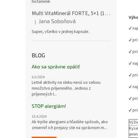
histaminik
Multi VitaMinerál FORTE, 5+1 (180 gélových kapsúl) - - komplexný multivitamín
Výho
Jana Soboňová
|
Hodnotenie produktu je 5 z 5 hviezdičiek.
✔ na
Super, všetko v jednej kapsule.
✔ pri
✔ pr
BLOG
✔ na
Ako sa správne opáliť
✔ pr
6.6.2024
Letné aktivity na slnku nesú so sebou
✔ na
množstvo príjemného. Jednou z
príjemných l...
✔ pri
STOP alergiám!
✔ pr
15.4.2024
Ak trpíte alergiami a hľadáte spôsob, ako
Výži
zmierniť ich prejavy ste na správnom m...
Kyse
ami