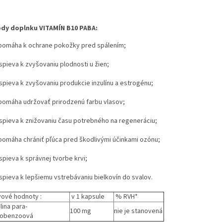
dy doplnku VITAMÍN B10 PABA:
pomáha k ochrane pokožky pred spálením;
spieva k zvyšovaniu plodnosti u žien;
ispieva k zvyšovaniu produkcie inzulínu a estrogénu;
pomáha udržovať prirodzenú farbu vlasov;
ispieva k znižovaniu času potrebného na regeneráciu;
pomáha chrániť pľúca pred škodlivými účinkami ozónu;
spieva k správnej tvorbe krvi;
ispieva k lepšiemu vstrebávaniu bielkovín do svalov.
vové hodnoty :
v 1 kapsule
% RVH*
lina para-
100 mg
nie je stanovená
nobenzoová