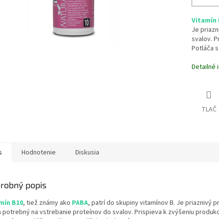
Vitamín 
Je priazn
svalov. P
Potláča s
Detailné 
TLAČ
s
Hodnotenie
Diskusia
robný popis
mín B10
, tiež známy ako
PABA
, patrí do skupiny vitamínov B. Je priaznivý p
a potrebný na vstrebanie proteínov do svalov. Prispieva k zvýšeniu produkc