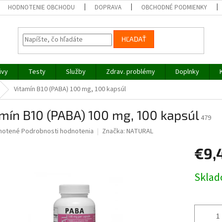
HODNOTENIE OBCHODU
DOPRAVA
OBCHODNÉ PODMIENKY
HĽADAŤ
ivy
Testy
Služby
Zdrav. problémy
Doplnky
Vitamín B10 (PABA) 100 mg, 100 kapsúl
mín B10 (PABA) 100 mg, 100 kapsúl
479
né
notené
Podrobnosti hodnotenia
Značka:
NATURAL
nie
€9,
u
Jednotk
Skla
cena:
iek.