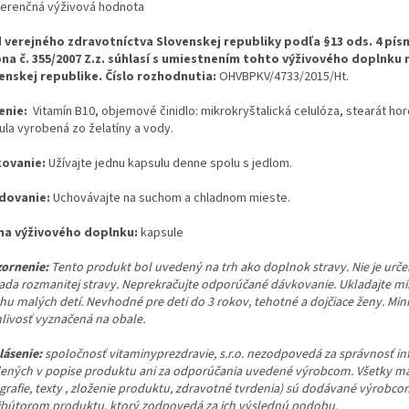
ferenčná výživová hodnota
 verejného zdravotníctva Slovenskej republiky podľa §13 ods. 4 písm
na č. 355/2007 Z.z. súhlasí s umiestnením tohto výživového doplnku n
enskej republike. Číslo rozhodnutia:
OHVBPKV/4733/2015/Ht.
enie:
Vitamín B10, objemové činidlo: mikrokryštalická celulóza, stearát ho
ula vyrobená zo želatíny a vody.
kovanie:
Užívajte jednu kapsulu denne spolu s jedlom.
dovanie:
Uchovávajte na suchom a chladnom mieste.
a výživového doplnku:
kapsule
ornenie:
Tento produkt bol uvedený na trh ako doplnok stravy. Nie je urč
ada rozmanitej stravy. Neprekračujte odporúčané dávkovanie. Ukladajte m
hu malých detí. Nevhodné pre deti do 3 rokov, tehotné a dojčiace ženy. Mi
nlivosť vyznačená na obale.
lásenie:
spoločnosť vitaminyprezdravie, s.r.o. nezodpovedá za správnosť in
ených v popise produktu ani za odporúčania uvedené výrobcom. Všetky ma
ografie, texty , zloženie produktu, zdravotné tvrdenia) sú dodávané výrobco
ribútorom produktu, ktorý zodpovedá za ich výslednú podobu.