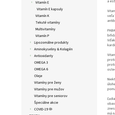
a est
Vitamín E
Vitamín E kapsuly
Vitam
Vitamín K
veľa
antib
Tekuté vitamíny
Multivitamíny
PABA
bifi
Vitamín P
Vďak
Lipozomálne produkty
kard
Aminokyseliny & Kolagén
Vita
Antioxidanty
prot
OMEGA 3
prot
OMEGA 6
osteo
Oleje
Niek
Vitamíny pre ženy
úlohe
pomá
Vitamíny pre mužov
Vitamíny pre seniorov
Ľudia
Špeciálne akcie
obav
znes
COVID-19 🦠
má n