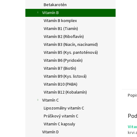
Betakarotén
Vitamín B
Vitamín B komplex
Vitamín B1 (Tiamín)
Vitamín B2 (Riboflavín)
Vitamín B3 (Niacín, niacínamid)
Vitamín B5 (Kys. pantoténová)
Vitamín B6 (Pyridoxín)
Vitamín B7 (Biotín)
Vitamín B9 (Kys. listová)
Vitamín B10 (PABA)
Vitamín B12 (Kobalamín)
Popi
Vitamín C
Lipozomálny vitamín C
Pod
Práškový vitamín C
Vitamín C kapsuly
Vita
Vitamín D
krvi 