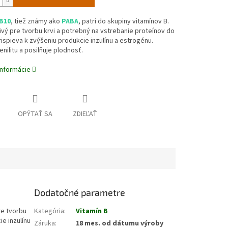
B10
, tiež známy ako
PABA
, patrí do skupiny vitamínov B.
ivý pre tvorbu krvi a potrebný na vstrebanie proteínov do
rispieva k zvýšeniu produkcie inzulínu a estrogénu.
enilitu a posilňuje plodnosť.
informácie
OPÝTAŤ SA
ZDIEĽAŤ
Dodatočné parametre
re tvorbu
Kategória
:
Vitamín B
ie inzulínu
Záruka
:
18 mes. od dátumu výroby