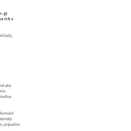
. g)
a trh v
rečnatý,
ené ako
imo
nimálna
formácií
teriály
m, prípadne