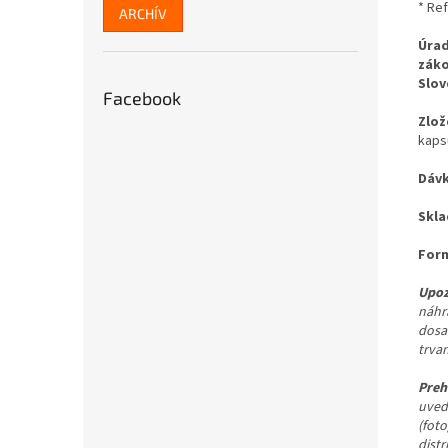
* Re
ARCHÍV
Úrad
záko
Slov
Facebook
Zlož
kaps
Dáv
Skla
Form
Upoz
náhr
dosa
trva
Preh
uved
(fot
dist