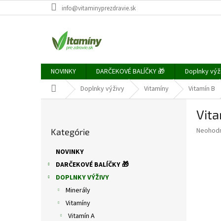
Prejsť
info@vitaminyprezdravie.sk
na
obsah
NOVINKY
DARČEKOVÉ BALÍČKY 🎁
Doplnky výž
Domov
Doplnky výživy
Vitamíny
Vitamín B
B
Vita
o
Preskočiť
č
Priemer
Neohod
Kategórie
kategórie
n
hodnote
ý
produkt
NOVINKY
p
je
DARČEKOVÉ BALÍČKY 🎁
0,0
a
z
DOPLNKY VÝŽIVY
n
5
e
Minerály
hviezdič
l
Vitamíny
Vitamín A