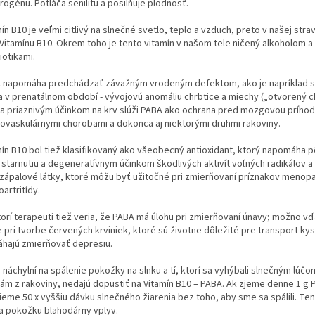
rogénu. Potláča senilitu a posilňuje plodnosť.
ín B10 je veľmi citlivý na slnečné svetlo, teplo a vzduch, preto v našej strav
 Vitamínu B10. Okrem toho je tento vitamín v našom tele ničený alkoholom a
iotikami.
 napomáha predchádzať závažným vrodeným defektom, ako je napríklad s
da v prenatálnom období - vývojovú anomáliu chrbtice a miechy („otvorený c
a priaznivým účinkom na krv slúži PABA ako ochrana pred mozgovou príhod
iovaskulárnymi chorobami a dokonca aj niektorými druhmi rakoviny.
mín B10 bol tiež klasifikovaný ako všeobecný antioxidant, ktorý napomáha 
i starnutiu a degeneratívnym účinkom škodlivých aktivít voľných radikálov a
izápalové látky, ktoré môžu byť užitočné pri zmierňovaní príznakov menop
artritídy.
torí terapeuti tiež veria, že PABA má úlohu pri zmierňovaní únavy; možno vď
 pri tvorbe červených krviniek, ktoré sú životne dôležité pre transport kysl
hajú zmierňovať depresiu.
 náchylní na spálenie pokožky na slnku a tí, ktorí sa vyhýbali slnečným lúčo
ám z rakoviny, nedajú dopustiť na Vitamín B10 – PABA.
Ak zjeme denne 1 g 
ieme 50 x vyššiu dávku slnečného žiarenia bez toho, aby sme sa spálili. Ten
a pokožku blahodárny vplyv.