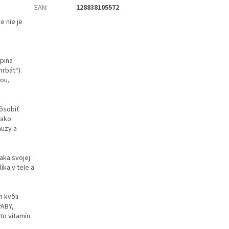
EAN
:
128838105572
e nie je
pina
hrbát“).
ou,
pôsobiť
 ako
auzy a
aka svojej
íka v tele a
m kvôli
PABY,
to vitamín