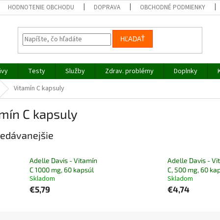
HODNOTENIE OBCHODU
DOPRAVA
OBCHODNÉ PODMIENKY
HĽADAŤ
ivy
Testy
Služby
Zdrav. problémy
Doplnky
Vitamín C kapsuly
mín C kapsuly
edávanejšie
Adelle Davis - Vitamín
Adelle Davis - Vi
C 1000 mg, 60 kapsúl
C, 500 mg, 60 ka
Skladom
Skladom
€5,79
€4,74