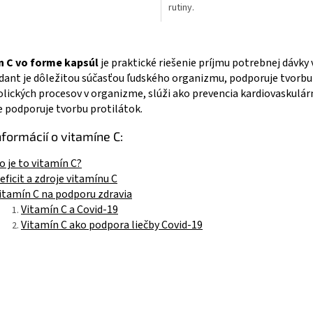
rutiny.
O
v
n C vo forme kapsúl
je praktické riešenie príjmu potrebnej dávk
l
dant je dôležitou súčasťou ľudského organizmu, podporuje tvorbu
á
d
ických procesov v organizme, slúži ako prevencia kardiovaskulárny
a
 podporuje tvorbu protilátok.
c
i
nformácií o vitamíne C:
e
p
o je to vitamín C?
r
eficit a zdroje vitamínu C
v
itamín C na podporu zdravia
k
Vitamín C a Covid-19
y
Vitamín C ako podpora liečby Covid-19
v
ý
p
i
s
u