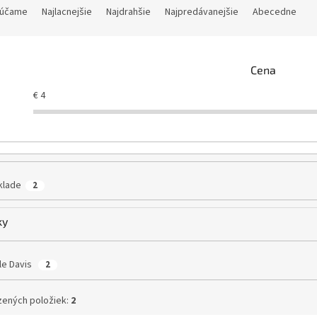
účame
Najlacnejšie
Najdrahšie
Najpredávanejšie
Abecedne
Cena
€
4
klade
2
ky
le Davis
2
ených položiek:
2