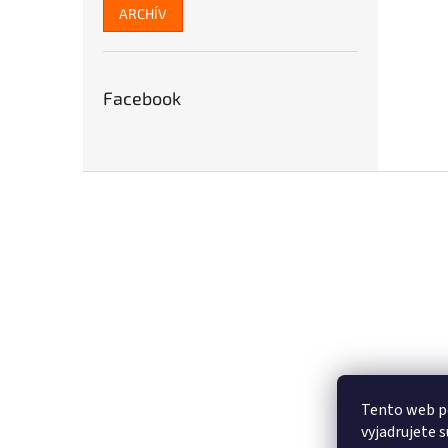
ARCHÍV
Facebook
Z
á
p
ä
t
i
e
Tento web p
vyjadrujete 