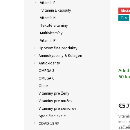
Vitamín E
V
Vitamín E kapsuly
Akci
ý
Vitamín K
Tip
p
Tekuté vitamíny
i
s
Multivitamíny
p
Vitamín P
r
Lipozomálne produkty
o
Aminokyseliny & Kolagén
d
Antioxidanty
u
Adell
k
OMEGA 3
60 ka
t
OMEGA 6
o
Oleje
v
Vitamíny pre ženy
Vitamíny pre mužov
€5,
Vitamíny pre seniorov
Špeciálne akcie
Vitamí
imunit
COVID-19 🦠
Začleň