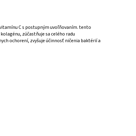
y vitamínu C s postupným uvoľňovaním. tento
 kolagénu, zúčastňuje sa celého radu
ch ochorení, zvyšuje účinnosť ničenia baktérií a