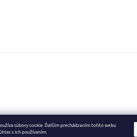
Reklamačný poriadok
Obchodné podmienky
Kontakty
oužíva súbory cookie. Ďalším prechádzaním tohto webu
súhlas s ich používaním.