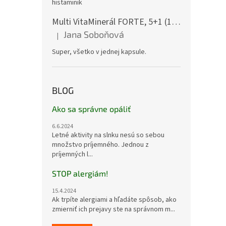
histaminik
Multi VitaMinerál FORTE, 5+1 (180 gélových kapsúl) - - komplexný multivitamín
Jana Soboňová
|
Hodnotenie produktu je 5 z 5 hviezdičiek.
Super, všetko v jednej kapsule.
BLOG
Ako sa správne opáliť
6.6.2024
Letné aktivity na slnku nesú so sebou
množstvo príjemného. Jednou z
príjemných l...
STOP alergiám!
15.4.2024
Ak trpíte alergiami a hľadáte spôsob, ako
zmierniť ich prejavy ste na správnom m...