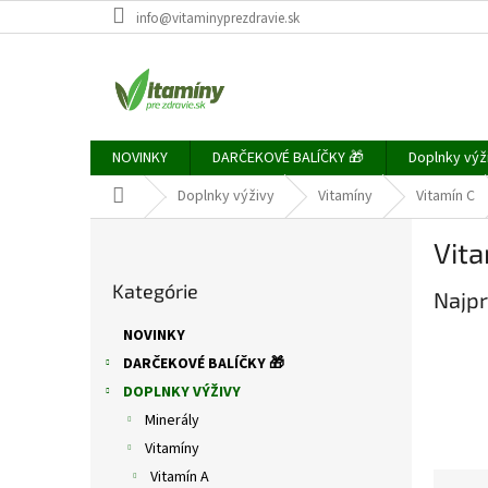
Prejsť
info@vitaminyprezdravie.sk
na
obsah
NOVINKY
DARČEKOVÉ BALÍČKY 🎁
Doplnky výž
Domov
Doplnky výživy
Vitamíny
Vitamín C
B
Vita
o
Preskočiť
č
Kategórie
kategórie
Najpr
n
ý
NOVINKY
p
DARČEKOVÉ BALÍČKY 🎁
a
DOPLNKY VÝŽIVY
n
e
Minerály
l
Vitamíny
Vitamín A
R