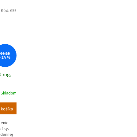
Kód:
698
€6,26
–24 %
0 mg,
Skladom
 košíka
nenie
ožky.
odennej