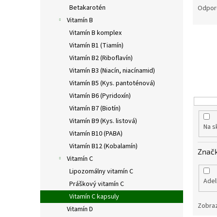
a
Betakarotén
Odpor
d
Vitamín B
e
Vitamín B komplex
n
Vitamín B1 (Tiamín)
i
Vitamín B2 (Riboflavín)
e
p
Vitamín B3 (Niacín, niacínamid)
r
Vitamín B5 (Kys. pantoténová)
o
Vitamín B6 (Pyridoxín)
d
Vitamín B7 (Biotín)
u
Vitamín B9 (Kys. listová)
k
Na s
Vitamín B10 (PABA)
t
o
Vitamín B12 (Kobalamín)
Znač
v
Vitamín C
Lipozomálny vitamín C
Adel
Práškový vitamín C
Vitamín C kapsuly
Zobraz
Vitamín D