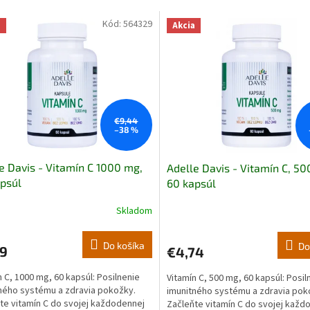
Kód:
564329
a
Akcia
€9,44
–38 %
e Davis - Vitamín C 1000 mg,
Adelle Davis - Vitamín C, 50
psúl
60 kapsúl
Skladom
Do košíka
Do
79
€4,74
n C, 1000 mg, 60 kapsúl: Posilnenie
Vitamín C, 500 mg, 60 kapsúl: Posil
ného systému a zdravia pokožky.
imunitného systému a zdravia pok
te vitamín C do svojej každodennej
Začleňte vitamín C do svojej každ