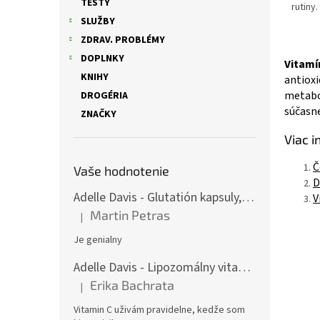
TESTY
rutiny.
SLUŽBY
ZDRAV. PROBLÉMY
DOPLNKY
Vitamí
KNIHY
antioxi
metabol
DROGÉRIA
súčasne
ZNAČKY
Viac i
Č
Vaše hodnotenie
D
Adelle Davis - Glutatión kapsuly, 30 denných dávok
V
Martin Petras
|
Hodnotenie produktu je 5 z 5 hviezdičiek.
Je genialny
Adelle Davis - Lipozomálny vitamín C, 200 ml + Práškový vitamín C, 500 g
Erika Bachrata
|
Hodnotenie produktu je 5 z 5 hviezdičiek.
Vitamin C uživám pravidelne, kedže som